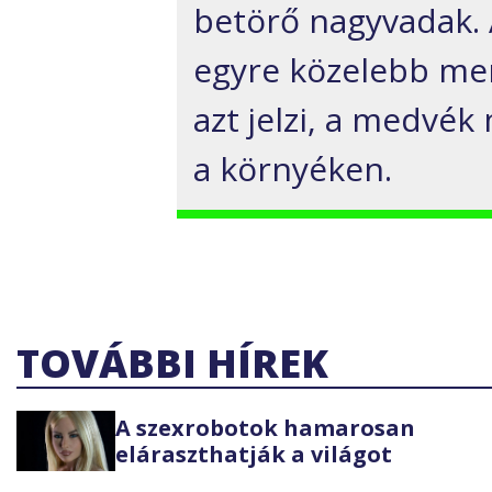
betörő nagyvadak. A
egyre közelebb me
azt jelzi, a medvé
a környéken.
TOVÁBBI HÍREK
A szexrobotok hamarosan
eláraszthatják a világot