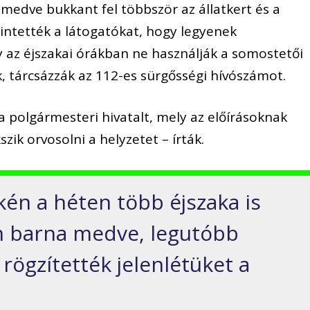
edve bukkant fel többször az állatkert és a
intették a látogatókat, hogy legyenek
y az éjszakai órákban ne használják a somostetői
, tárcsázzák az 112-es sürgősségi hívószámot.
a polgármesteri hivatalt, mely az előírásoknak
k orvosolni a helyzetet – írták.
kén a héten több éjszaka is
m barna medve, legutóbb
rögzítették jelenlétüket a
.