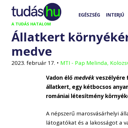
Kilépés
a
EGÉSZSÉG
INTERJÚ
tartalomba
A TUDÁS HATALOM
Állatkert környék
medve
2023. február 17.
•
MTI - Pap Melinda, Kolozs
Vadon élő
medvék
veszélyére 
állatkert, egy kétbocsos any
romániai létesítmény környéke
A népszerű marosvásárhelyi áll
látogatókat és a lakosságot a v