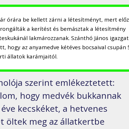
ár órára be kellett zárni a létesítményt, mert elő
grongálták a kerítést és bemásztak a létesítmény
eteskukánál lakmározzanak. Szánthó János igazga
ott, hogy az anyamedve kétéves bocsaival csupán 
rti állatok karámjaitól.
olója szerint emlékeztetett:
kalom, hogy medvék bukkannak
z éve kecskéket, a hetvenes
 öltek meg az állatkertbe