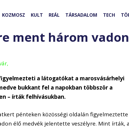
KOZMOSZ
KULT
REÁL
TÁRSADALOM
TECH
TÖ
ére ment három vadon
vár,
figyelmezteti a látogatókat a marosvásárhelyi
amedve bukkant fel a napokban többször a
n – írták felhívásukban.
atkert pénteken közösségi oldalán figyelmeztette
adon élő medvék jelentette veszélyre. Mint írták, 