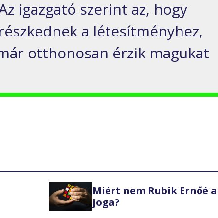
z igazgató szerint az, hogy
részkednek a létesítményhez,
k már otthonosan érzik magukat
Miért nem Rubik Ernőé a
joga?