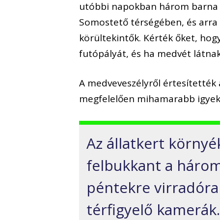
utóbbi napokban három barna m
Somostető térségében, és arra 
körültekintők. Kérték őket, hog
futópályát, és ha medvét látnak
A medveveszélyről értesítették 
megfelelően mihamarabb igyekszi
Az állatkert környé
felbukkant a háro
péntekre virradóra 
térfigyelő kamerák