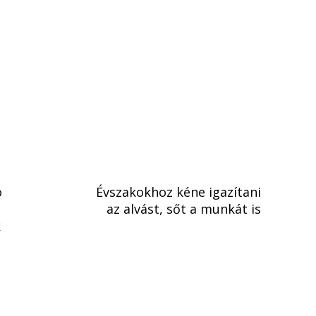
o
Évszakokhoz kéne igazítani
az alvást, sőt a munkát is
k