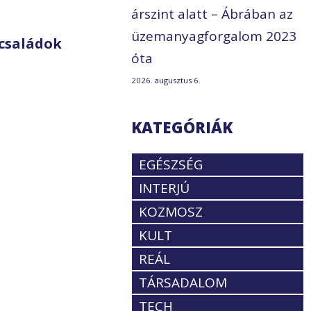
árszint alatt – Ábrában az
üzemanyagforgalom 2023
családok
óta
2026. augusztus 6.
KATEGÓRIÁK
EGÉSZSÉG
INTERJÚ
KOZMOSZ
KULT
REÁL
TÁRSADALOM
TECH