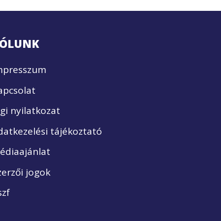
ÓLUNK
mpresszum
apcsolat
ogi nyilatkozat
datkezelési tájékoztató
édiaajánlat
zerzői jogok
szf