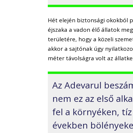
Hét elején biztonsági okokból p
éjszaka a vadon élő állatok me
területére, hogy a közeli szem
akkor a sajtónak úgy nyilatkoz
méter távolságra volt az állatke
Az Adevarul beszám
nem ez az első al
fel a környéken, tí
években bölényeket