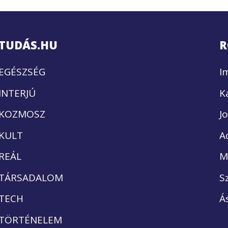
TUDÁS.HU
R
EGÉSZSÉG
I
INTERJÚ
K
KOZMOSZ
J
KULT
A
REÁL
M
TÁRSADALOM
S
TECH
Á
TÖRTÉNELEM