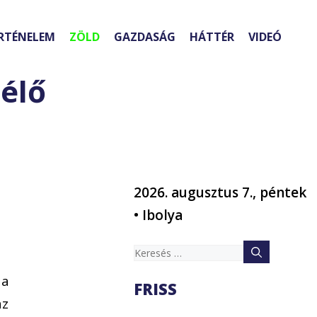
RTÉNELEM
ZÖLD
GAZDASÁG
HÁTTÉR
VIDEÓ
élő
2026. augusztus 7., péntek
• Ibolya
Keresés:
 a
FRISS
az