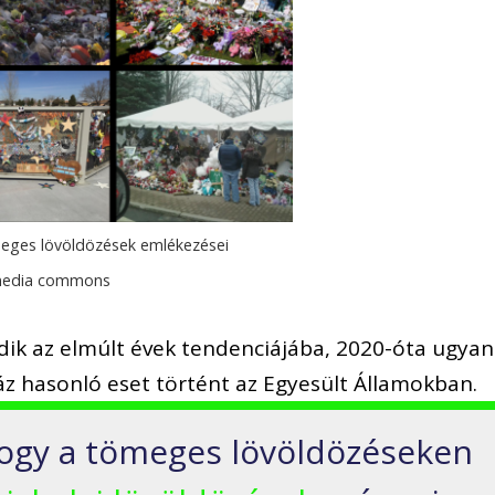
eges lövöldözések emlékezései
imedia commons
kedik az elmúlt évek tendenciájába, 2020-óta ugyan
z hasonló eset történt az Egyesült Államokban.
ogy a tömeges lövöldözéseken