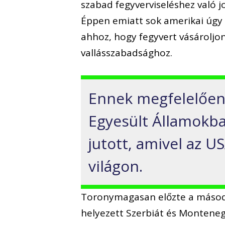
szabad fegyverviseléshez való 
Éppen emiatt sok amerikai úgy 
ahhoz, hogy fegyvert vásároljon
vallásszabadsághoz.
Ennek megfelelőe
Egyesült Államokba
jutott, amivel az U
világon.
Toronymagasan előzte a másodi
helyezett Szerbiát és Montenegr