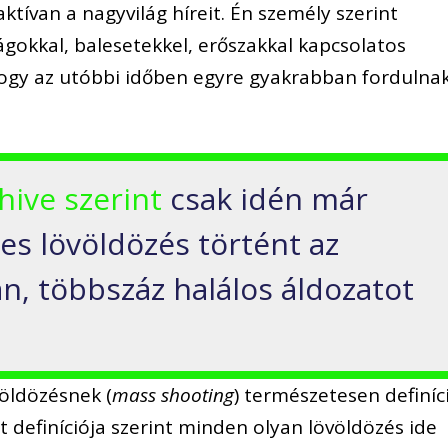
aktívan a nagyvilág híreit. Én személy szerint
ágokkal, balesetekkel, erőszakkal kapcsolatos
 hogy az utóbbi időben egyre gyakrabban fordulna
hive szerint
csak idén már
es lövöldözés történt az
n, többszáz halálos áldozatot
öldözésnek (
mass shooting
) természetesen definíc
t definíciója szerint minden olyan lövöldözés ide