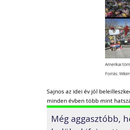
Amerikai töm
Forrás: Wik
Sajnos az idei év jól beleillesz
minden évben több mint hatszá
Még aggasztóbb, h