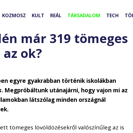
KOZMOSZ
KULT
REÁL
TÁRSADALOM
TECH
TÖ
dén már 319 tömeges
 az ok?
en egyre gyakrabban történik iskolákban
s
. Megpróbáltunk utánajárni, hogy vajon mi az
Államokban látszólag minden országnál
ek.
ett tömeges lövöldözésekről valószínűleg az is