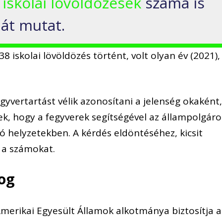
n
iskolai lövöldözések
száma is
át mutat.
 iskolai lövöldözés történt, volt olyan év (2021),
yvertartást vélik azonosítani a jelenség okaként
k, hogy a fegyverek segítségével az állampolgáro
helyzetekben. A kérdés eldöntéséhez, kicsit
 a számokat.
jog
Amerikai Egyesült Államok alkotmánya biztosítja a