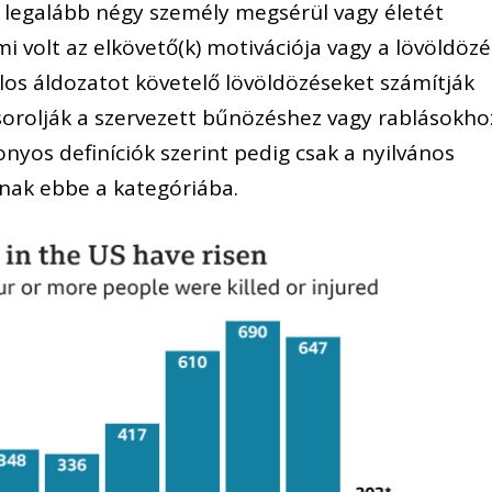
ül legalább négy személy megsérül vagy életét
 mi volt az elkövető(k) motivációja vagy a lövöldözé
los áldozatot követelő lövöldözéseket számítják
sorolják a szervezett bűnözéshez vagy rablásokho
nyos definíciók szerint pedig csak a nyilvános
znak ebbe a kategóriába.