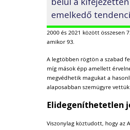
belül a kifejezette
emelkedő tendenci
2000 és 2021 között összesen 738
amikor 93.
A legtöbben rögtön a szabad feg
míg mások épp amellett érvelne
megvédhetik magukat a hasonló 
alaposabban szemügyre vettük
Elidegeníthetetlen 
Viszonylag köztudott, hogy az 