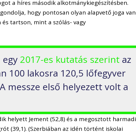
jogot a híres második alkotmánykiegészítésben.
gondolja, hogy pontosan olyan alapvető joga van
 és tartson, mint a szólás- vagy
n egy
2017-es kutatás szerint
az
n 100 lakosra 120,5 lőfegyver
SA messze első helyezett volt a
k helyett Jement (52,8) és a megosztott harmad
ót (39,1). (Szerbiában az idén történt iskolai