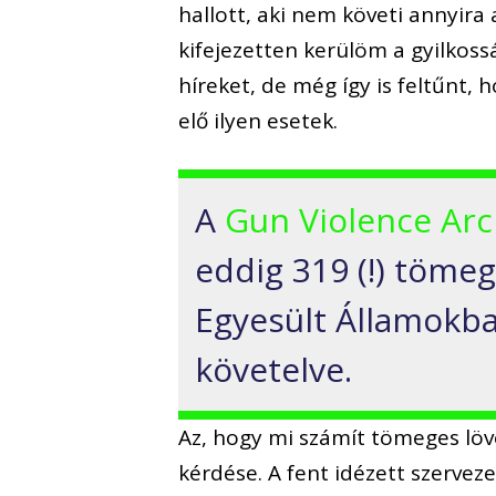
hallott, aki nem követi annyira 
kifejezetten kerülöm a gyilkoss
híreket, de még így is feltűnt,
elő ilyen esetek.
A
Gun Violence Arc
eddig 319 (!) tömeg
Egyesült Államokba
követelve.
Az, hogy mi számít tömeges löv
kérdése. A fent idézett szerveze