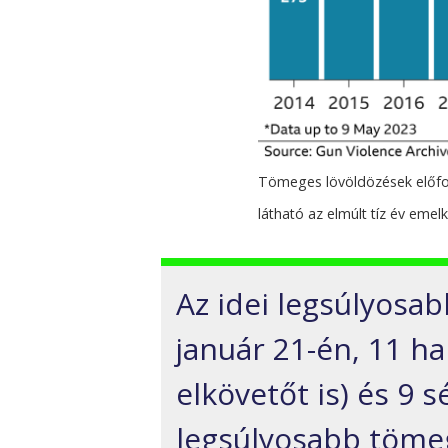
Tömeges lövöldözések előfor
látható az elmúlt tíz év emel
Az idei legsúlyosab
január 21-én, 11 ha
elkövetőt is) és 9 s
legsúlyosabb tömeg