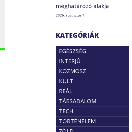
meghatározó alakja
2026. augusztus 7.
KATEGÓRIÁK
EGÉSZSÉG
INTERJÚ
KOZMOSZ
KULT
REÁL
TÁRSADALOM
TECH
TÖRTÉNELEM
ZÖLD