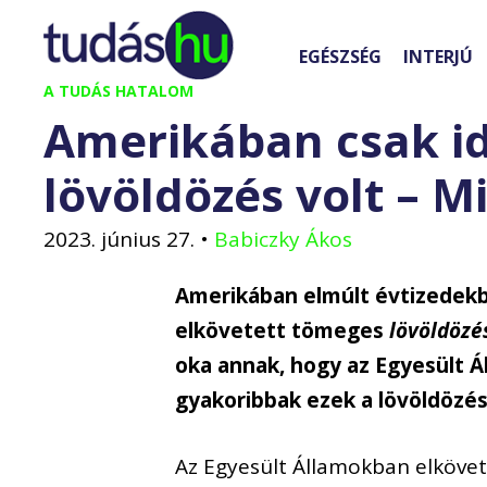
Kilépés
a
EGÉSZSÉG
INTERJÚ
tartalomba
A TUDÁS HATALOM
Amerikában csak i
lövöldözés volt – Mi
2023. június 27.
•
Babiczky Ákos
Amerikában elmúlt évtizedekb
elkövetett tömeges
lövöldözé
oka annak, hogy az Egyesült 
gyakoribbak ezek a lövöldözés
Az Egyesült Államokban elkövet