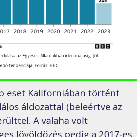
dulása az Egyesült Államokban idén májusig. Jól
kedő tendenciája. Forrás: BBC.
b eset Kaliforniában történt
lálos áldozattal (beleértve az
érülttel. A valaha volt
es lövöldözés pedig a 2017-es