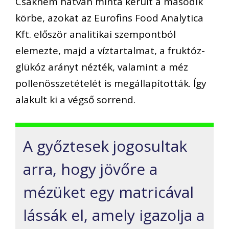
Csaknem hatvan minta került a második
körbe, azokat az Eurofins Food Analytica
Kft. először analitikai szempontból
elemezte, majd a víztartalmat, a fruktóz-
glükóz arányt nézték, valamint a méz
pollenösszetételét is megállapították. Így
alakult ki a végső sorrend.
A győztesek jogosultak
arra, hogy jövőre a
mézüket egy matricával
lássák el, amely igazolja a