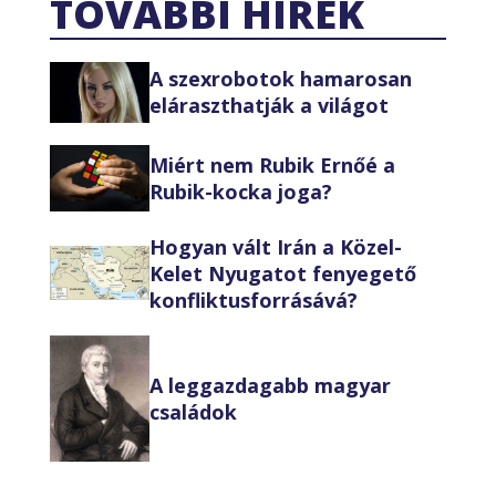
TOVÁBBI HÍREK
A szexrobotok hamarosan
eláraszthatják a világot
Miért nem Rubik Ernőé a
Rubik-kocka joga?
Hogyan vált Irán a Közel-
Kelet Nyugatot fenyegető
konfliktusforrásává?
A leggazdagabb magyar
családok