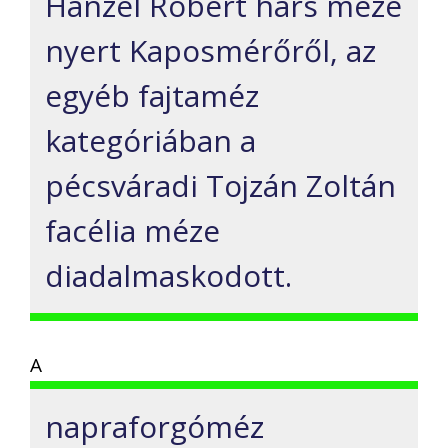
Hanzel Róbert hárs méze
nyert Kaposmérőről, az
egyéb fajtaméz
kategóriában a
pécsváradi Tojzán Zoltán
facélia méze
diadalmaskodott.
A
napraforgóméz