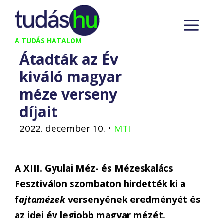
Kilépés
M
a
tartalomba
A TUDÁS HATALOM
Átadták az Év
kiváló magyar
méze verseny
díjait
2022. december 10.
•
MTI
A XIII. Gyulai Méz- és Mézeskalács
Fesztiválon szombaton hirdették ki a
f
ajtamézek
versenyének eredményét és
az idei év legjobb magyar mézét.