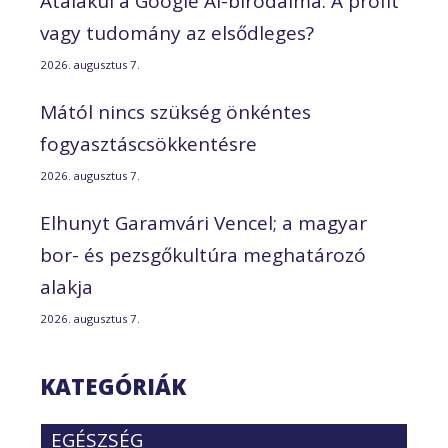
Átalakul a Google AI-birodalma: A profit
vagy tudomány az elsődleges?
2026. augusztus 7.
Mától nincs szükség önkéntes
fogyasztáscsökkentésre
2026. augusztus 7.
Elhunyt Garamvári Vencel; a magyar
bor- és pezsgőkultúra meghatározó
alakja
2026. augusztus 7.
KATEGÓRIÁK
EGÉSZSÉG