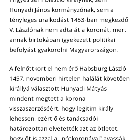
Hunyadi János kormányzónak, sem a
tényleges uralkodást 1453-ban megkezdő
V. Lászlónak nem adta át a koronát, mert
annak birtokában igyekezett politikai
befolyást gyakorolni Magyarországon.
A felnőttkort el nem érő Habsburg László
1457. novemberi hirtelen halálát követően
királlyá választott Hunyadi Mátyás
mindent megtett a korona
visszaszerzéséért, hogy legitim király
lehessen, ezért ő és tanácsadói
határozottan elvetették azt az ötletet,
hogy őt is azzal a „pótkoronával” avassák