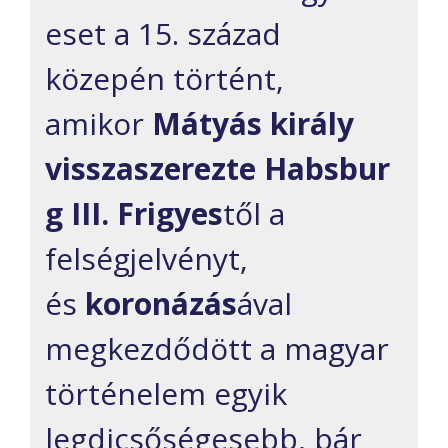
eset a 15. század
közepén történt,
amikor
Mátyás király
visszaszerezte
Habsbur
g III. Frigyes
től a
felségjelvényt,
és
koronázás
ával
megkezdődött a magyar
történelem egyik
legdicsőségesebb, bár