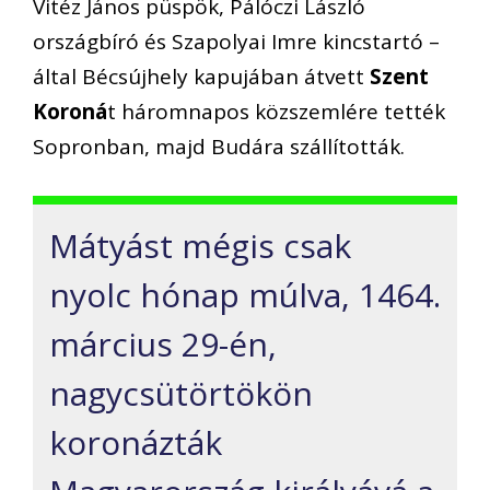
Vitéz János püspök, Pálóczi László
országbíró és Szapolyai Imre kincstartó –
által Bécsújhely kapujában átvett
Szent
Koroná
t háromnapos közszemlére tették
Sopronban, majd Budára szállították.
Mátyást mégis csak
nyolc hónap múlva, 1464.
március 29-én,
nagycsütörtökön
koronázták