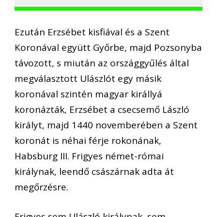
Ezután Erzsébet kisfiával és a Szent
Koronával együtt Győrbe, majd Pozsonyba
távozott, s miután az országgyűlés által
megválasztott Ulászlót egy másik
koronával szintén magyar királlyá
koronázták, Erzsébet a csecsemő László
királyt, majd 1440 novemberében a Szent
koronát is néhai férje rokonának,
Habsburg III. Frigyes német-római
királynak, leendő császárnak adta át
megőrzésre.
Frigyes sem Ulászló királynak, sem