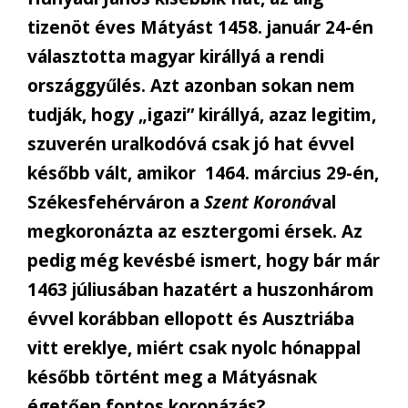
tizenöt éves Mátyást 1458. január 24-én
választotta magyar királlyá a rendi
országgyűlés. Azt azonban sokan nem
tudják, hogy „igazi” királlyá, azaz legitim,
szuverén uralkodóvá csak jó hat évvel
később vált, amikor 1464. március 29-én,
Székesfehérváron a
Szent Koroná
val
megkoronázta az esztergomi érsek. Az
pedig még kevésbé ismert, hogy bár már
1463 júliusában hazatért a huszonhárom
évvel korábban ellopott és Ausztriába
vitt ereklye, miért csak nyolc hónappal
később történt meg a Mátyásnak
égetően fontos koronázás?