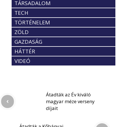
TÁRSADALOM
TECH
TÖRTÉNELEM
ZÖLD
GAZDASÁG
HÁTTÉR
VIDEÓ
Átadták az Év kiváló
magyar méze verseny
díjait
Átadták a Kőbányai