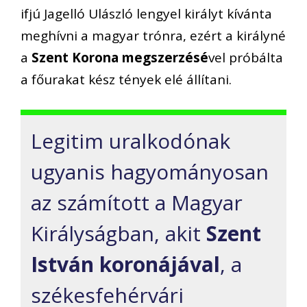
ifjú Jagelló Ulászló lengyel királyt kívánta
meghívni a magyar trónra, ezért a királyné
a
Szent Korona megszerzésé
vel próbálta
a főurakat kész tények elé állítani.
Legitim uralkodónak
ugyanis hagyományosan
az számított a Magyar
Királyságban, akit
Szent
István koronájával
, a
székesfehérvári