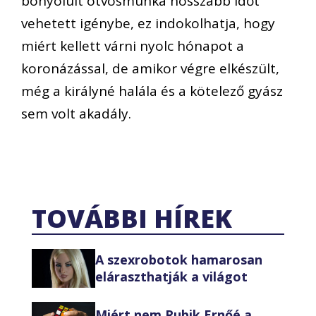
bonyolult ötvösmunka hosszabb időt
vehetett igénybe, ez indokolhatja, hogy
miért kellett várni nyolc hónapot a
koronázással, de amikor végre elkészült,
még a királyné halála és a kötelező gyász
sem volt akadály.
TOVÁBBI HÍREK
A szexrobotok hamarosan
eláraszthatják a világot
Miért nem Rubik Ernőé a