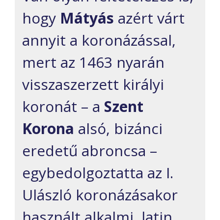
hogy
Mátyás
azért várt
annyit a koronázással,
mert az 1463 nyarán
visszaszerzett királyi
koronát – a
Szent
Korona
alsó, bizánci
eredetű abroncsa –
egybedolgoztatta az I.
Ulászló koronázásakor
használt alkalmi, latin