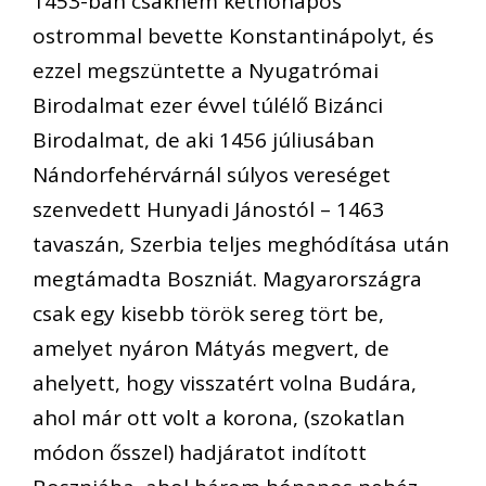
1453-ban csaknem kéthónapos
ostrommal bevette Konstantinápolyt, és
ezzel megszüntette a Nyugatrómai
Birodalmat ezer évvel túlélő Bizánci
Birodalmat, de aki 1456 júliusában
Nándorfehérvárnál súlyos vereséget
szenvedett Hunyadi Jánostól – 1463
tavaszán, Szerbia teljes meghódítása után
megtámadta Boszniát. Magyarországra
csak egy kisebb török sereg tört be,
amelyet nyáron Mátyás megvert, de
ahelyett, hogy visszatért volna Budára,
ahol már ott volt a korona, (szokatlan
módon ősszel) hadjáratot indított