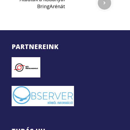
BringArénát
PARTNEREINK