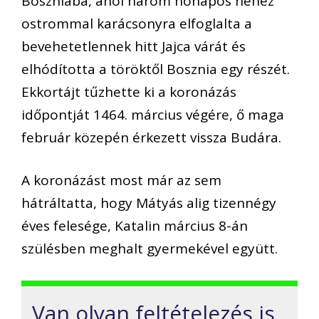
Boszniába, ahol három hónapos nehéz
ostrommal karácsonyra elfoglalta a
bevehetetlennek hitt Jajca várát és
elhódította a töröktől Bosznia egy részét.
Ekkortájt tűzhette ki a koronázás
időpontját 1464. március végére, ő maga
február közepén érkezett vissza Budára.
A koronázást most már az sem
hátráltatta, hogy Mátyás alig tizennégy
éves felesége, Katalin március 8-án
szülésben meghalt gyermekével együtt.
Van olyan feltételezés is,