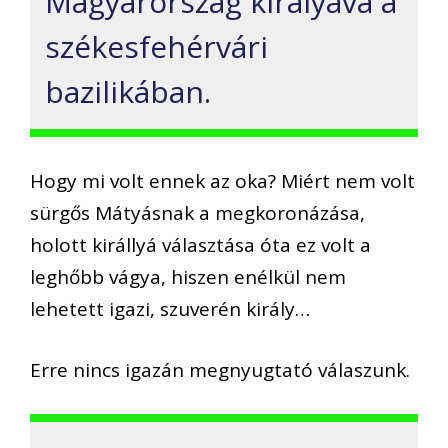
Magyarország királyává a
székesfehérvári
bazilikában.
Hogy mi volt ennek az oka? Miért nem volt
sürgős Mátyásnak a megkoronázása,
holott királlyá választása óta ez volt a
leghőbb vágya, hiszen enélkül nem
lehetett igazi, szuverén király…
Erre nincs igazán megnyugtató válaszunk.