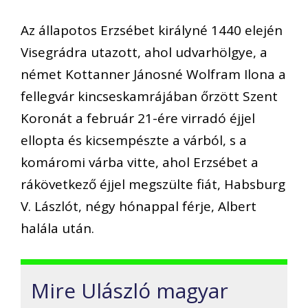
Az állapotos Erzsébet királyné 1440 elején
Visegrádra utazott, ahol udvarhölgye, a
német Kottanner Jánosné Wolfram Ilona a
fellegvár kincseskamrájában őrzött Szent
Koronát a február 21-ére virradó éjjel
ellopta és kicsempészte a várból, s a
komáromi várba vitte, ahol Erzsébet a
rákövetkező éjjel megszülte fiát, Habsburg
V. Lászlót, négy hónappal férje, Albert
halála után.
Mire Ulászló magyar