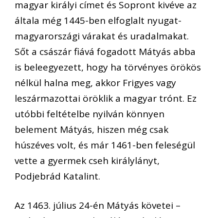
magyar királyi címet és Sopront kivéve az
általa még 1445-ben elfoglalt nyugat-
magyarországi várakat és uradalmakat.
Sőt a császár fiává fogadott Mátyás abba
is beleegyezett, hogy ha törvényes örökös
nélkül halna meg, akkor Frigyes vagy
leszármazottai öröklik a magyar trónt. Ez
utóbbi feltételbe nyilván könnyen
belement Mátyás, hiszen még csak
húszéves volt, és már 1461-ben feleségül
vette a gyermek cseh királylányt,
Podjebrád Katalint.
Az 1463. július 24-én Mátyás követei –