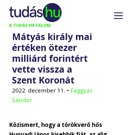
Kilépés
M
a
tartalomba
A TUDÁS HATALOM
Mátyás király mai
értéken ötezer
milliárd forintért
vette vissza a
Szent Koronát
2022. december 11.
•
Faggyas
Sándor
Közismert, hogy a törökverő hős
Hunyadi János kisebbik fiát, az alig