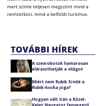
mert szinte teljesen megszűnt mind a
nemzetközi, mind a belföldi turizmus.
TOVÁBBI HÍREK
A szexrobotok hamarosan
eláraszthatják a világot
Miért nem Rubik Ernőé a
Rubik-kocka joga?
Hogyan vált Irán a Közel-
Kelet Nyugatot fenyegető