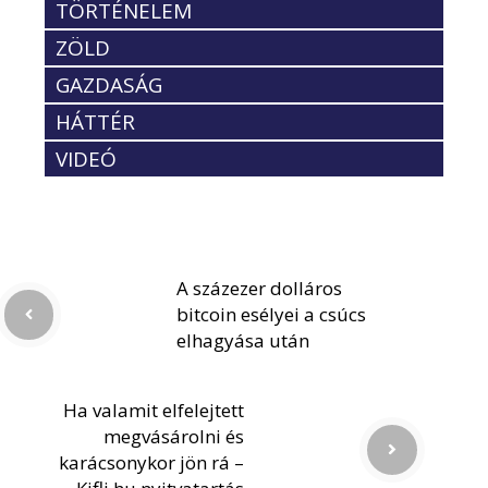
TÖRTÉNELEM
ZÖLD
GAZDASÁG
HÁTTÉR
VIDEÓ
A százezer dolláros
bitcoin esélyei a csúcs
elhagyása után
Ha valamit elfelejtett
megvásárolni és
karácsonykor jön rá –