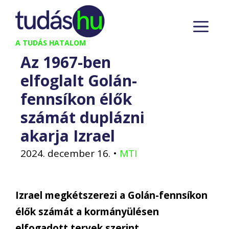
Kilépés
M
a
tartalomba
A TUDÁS HATALOM
Az 1967-ben
elfoglalt Golán-
fennsíkon élők
számát duplázni
akarja Izrael
2024. december 16.
•
MTI
Izrael megkétszerezi a Golán-fennsíkon
élők számát a kormányülésen
elfogadott tervek szerint.