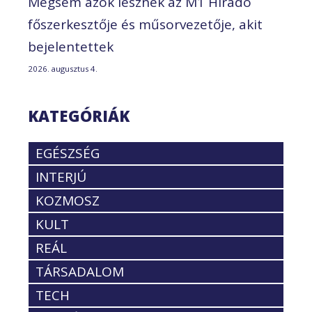
Mégsem azok lesznek az M1 Híradó
főszerkesztője és műsorvezetője, akit
bejelentettek
2026. augusztus 4.
KATEGÓRIÁK
EGÉSZSÉG
INTERJÚ
KOZMOSZ
KULT
REÁL
TÁRSADALOM
TECH