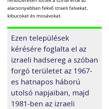
rendszeresen lőtték a szíriai erők az
alacsonyabban fekvő izraeli falvakat,
kibucokat és mosávokat.
Ezen települések
kérésére foglalta el az
izraeli hadsereg a szóban
forgó területet az 1967-
es hatnapos háború
utolsó napjaiban, majd
1981-ben az izraeli