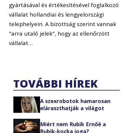
gyártásával és értékesítésével foglalkozó
vállalat hollandiai és lengyelországi
telephelyein. A bizottság szerint vannak
"arra utaló jelek", hogy az ellenőrzött
vállalat…
TOVÁBBI HÍREK
A szexrobotok hamarosan
eláraszthatják a világot
Miért nem Rubik Ernőé a
Rubik-kocka joga?