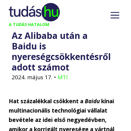
Kilépés
M
a
tartalomba
A TUDÁS HATALOM
Az Alibaba után a
Baidu is
nyereségcsökkentésről
adott számot
2024. május 17.
•
MTI
Hat százalékkal csökkent a
Baidu
kínai
multinacionális technológiai vállalat
bevétele az idei első negyedévben,
amikor a korrigált nyeresége a vártnál