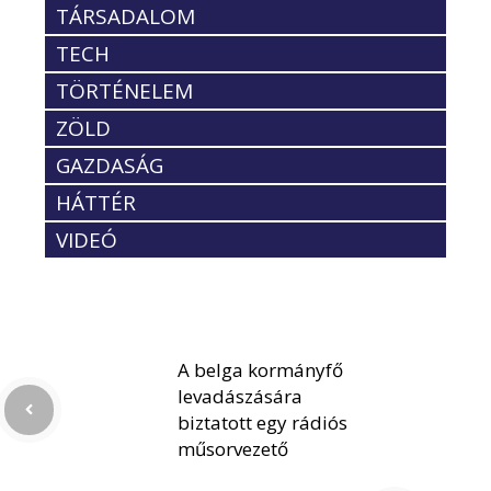
TÁRSADALOM
TECH
TÖRTÉNELEM
ZÖLD
GAZDASÁG
HÁTTÉR
VIDEÓ
A belga kormányfő
levadászására
biztatott egy rádiós
műsorvezető