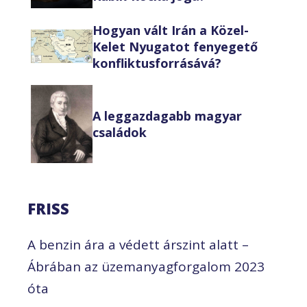
Hogyan vált Irán a Közel-
Kelet Nyugatot fenyegető
konfliktusforrásává?
A leggazdagabb magyar
családok
FRISS
A benzin ára a védett árszint alatt –
Ábrában az üzemanyagforgalom 2023
óta