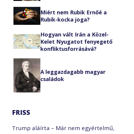
Miért nem Rubik Ernőé a
Rubik-kocka joga?
Hogyan vált Irán a Közel-
Kelet Nyugatot fenyegető
konfliktusforrásává?
A leggazdagabb magyar
családok
FRISS
Trump aláírta – Már nem egyértelmű,