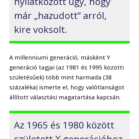
nyilatkozott úgy, hogy
már „hazudott” arról,
kire voksolt.
A millenniumi generáció, másként Y
generáció tagjai (az 1981 és 1995 közötti
születésűek) több mint harmada (38
százaléka) ismerte el, hogy valótlanságot
állított választási magatartása kapcsán.
Az 1965 és 1980 között
született X generációhoz