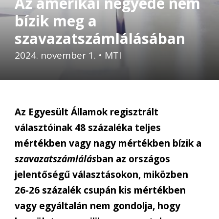
Az amerikai negyede nem
bízik meg a
szavazatszámlálásában
2024. november 1.
•
MTI
Az Egyesült Államok regisztrált
választóinak 48 százaléka teljes
mértékben vagy nagy mértékben bízik a
szavazatszámlálás
ban az országos
jelentőségű választásokon, miközben
26-26 százalék csupán kis mértékben
vagy egyáltalán nem gondolja, hogy