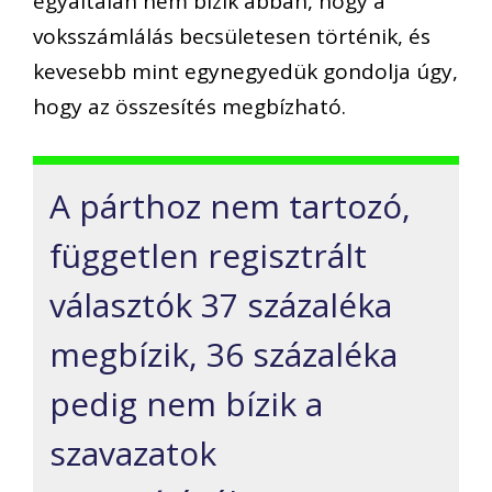
egyáltalán nem bízik abban, hogy a
voksszámlálás becsületesen történik, és
kevesebb mint egynegyedük gondolja úgy,
hogy az összesítés megbízható.
A párthoz nem tartozó,
független regisztrált
választók 37 százaléka
megbízik, 36 százaléka
pedig nem bízik a
szavazatok