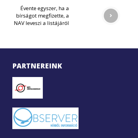
Évente egyszer, ha a
bírságot megfizette, a
NAV leveszi a listájáról
PARTNEREINK