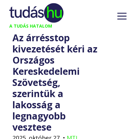
Kilépés
M
a
tartalomba
A TUDÁS HATALOM
Az árrésstop
kivezetését kéri az
Országos
Kereskedelemi
Szövetség,
szerintük a
lakosság a
legnagyobb
vesztese
2025. október 27.
•
MTI