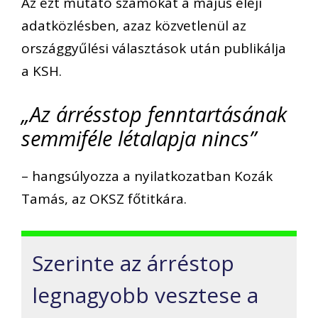
Az ezt mutató számokat a május eleji
adatközlésben, azaz közvetlenül az
országgyűlési választások után publikálja
a KSH.
„Az árrésstop fenntartásának
semmiféle létalapja nincs”
– hangsúlyozza a nyilatkozatban Kozák
Tamás, az OKSZ főtitkára.
Szerinte az árréstop
legnagyobb vesztese a