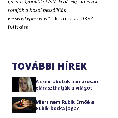
gazdaságpolitikai intézkedések), amelyek
rontják a hazai beszállítók
versenyképességét”
– közölte az OKSZ
főtitkára.
TOVÁBBI HÍREK
A szexrobotok hamarosan
eláraszthatják a világot
Miért nem Rubik Ernőé a
Rubik-kocka joga?