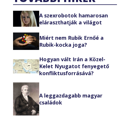
A szexrobotok hamarosan
eláraszthatják a világot
Miért nem Rubik Ernőé a
Rubik-kocka joga?
Hogyan vált Irán a Közel-
Kelet Nyugatot fenyegető
konfliktusforrásává?
A leggazdagabb magyar
családok