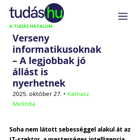
Kilépés
M
a
tartalomba
A TUDÁS HATALOM
Verseny
informatikusoknak
– A legjobbak jó
állást is
nyerhetnek
2025. október 27.
•
Kamasz
Melinda
Soha nem látott sebességgel alakul át az
IT-szektor, a mesterséges intelligencia