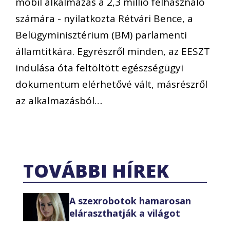
mobil alkalmazás a 2,3 millió felhasználó
számára - nyilatkozta Rétvári Bence, a
Belügyminisztérium (BM) parlamenti
államtitkára. Egyrészről minden, az EESZT
indulása óta feltöltött egészségügyi
dokumentum elérhetővé vált, másrészről
az alkalmazásból…
TOVÁBBI HÍREK
A szexrobotok hamarosan
eláraszthatják a világot