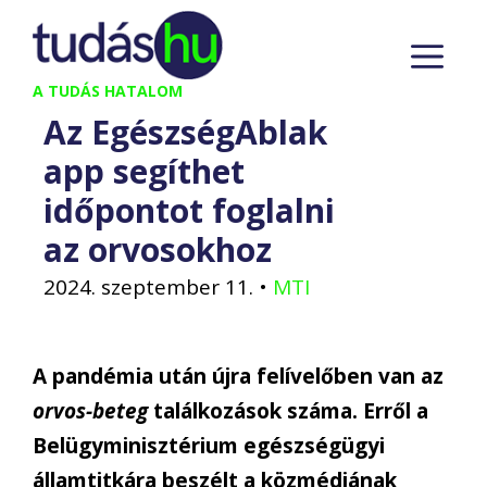
Kilépés
M
a
tartalomba
A TUDÁS HATALOM
Az EgészségAblak
app segíthet
időpontot foglalni
az orvosokhoz
2024. szeptember 11.
•
MTI
A pandémia után újra felívelőben van az
orvos-beteg
találkozások száma. Erről a
Belügyminisztérium egészségügyi
államtitkára beszélt a közmédiának