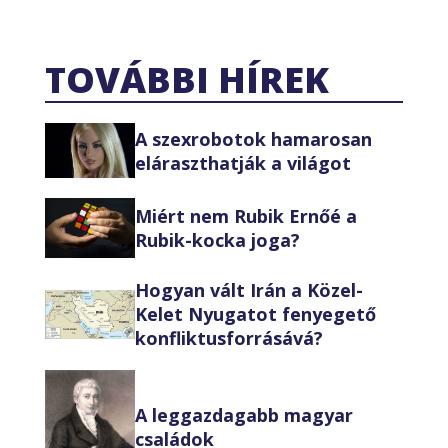
TOVÁBBI HÍREK
A szexrobotok hamarosan
eláraszthatják a világot
Miért nem Rubik Ernőé a
Rubik-kocka joga?
Hogyan vált Irán a Közel-
Kelet Nyugatot fenyegető
konfliktusforrásává?
A leggazdagabb magyar
családok