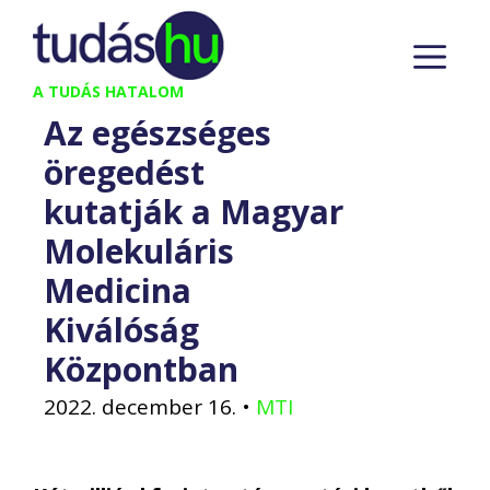
Kilépés
M
a
tartalomba
A TUDÁS HATALOM
Az egészséges
öregedést
kutatják a Magyar
Molekuláris
Medicina
Kiválóság
Központban
2022. december 16.
•
MTI