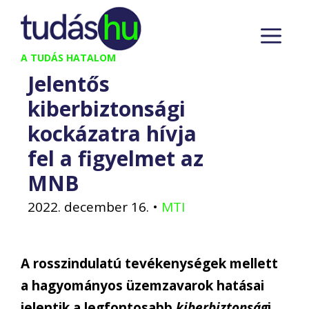
Kilépés
M
a
tartalomba
A TUDÁS HATALOM
Jelentős
kiberbiztonsági
kockázatra hívja
fel a figyelmet az
MNB
2022. december 16.
•
MTI
A rosszindulatú tevékenységek mellett
a hagyományos üzemzavarok hatásai
jelentik a legfontosabb
kiberbiztonság
i