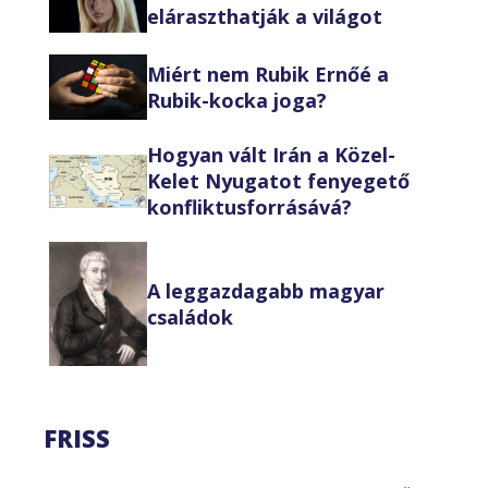
eláraszthatják a világot
Miért nem Rubik Ernőé a
Rubik-kocka joga?
Hogyan vált Irán a Közel-
Kelet Nyugatot fenyegető
konfliktusforrásává?
A leggazdagabb magyar
családok
FRISS