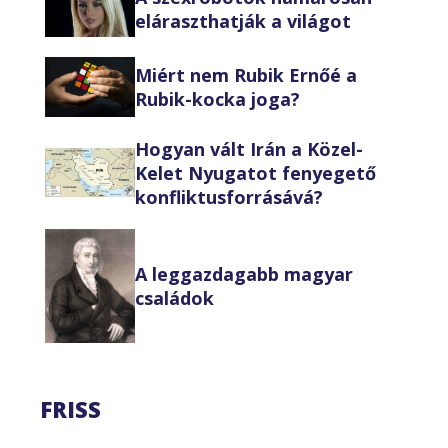
eláraszthatják a világot
Miért nem Rubik Ernőé a
Rubik-kocka joga?
Hogyan vált Irán a Közel-
Kelet Nyugatot fenyegető
konfliktusforrásává?
A leggazdagabb magyar
családok
FRISS