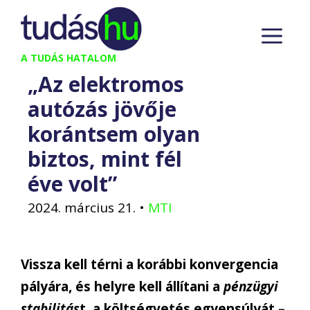
Kilépés
M
a
tartalomba
A TUDÁS HATALOM
„Az elektromos
autózás jövője
korántsem olyan
biztos, mint fél
éve volt”
2024. március 21.
•
MTI
Vissza kell térni a korábbi konvergencia
pályára, és helyre kell állítani a
pénzügyi
stabilitás
t, a költségvetés egyensúlyát –