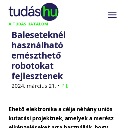
Kilépés
M
a
tartalomba
A TUDÁS HATALOM
Baleseteknél
használható
emészthető
robotokat
fejlesztenek
2024. március 21.
•
P.I.
Ehető elektronika a célja néhány uniós
kutatási projektnek, amelyek a merész
elképzeléseket arra használják, hogy