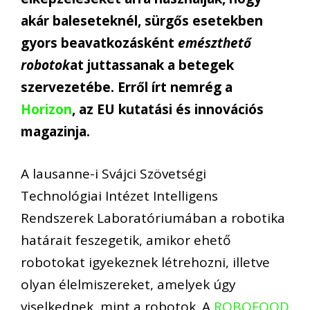
akár baleseteknél, sürgős esetekben
gyors beavatkozásként
emészthető
robotok
at juttassanak a betegek
szervezetébe. Erről írt nemrég a
Horizon
, az EU kutatási és innovációs
magazinja.
A lausanne-i Svájci Szövetségi
Technológiai Intézet Intelligens
Rendszerek Laboratóriumában a robotika
határait feszegetik, amikor ehető
robotokat igyekeznek létrehozni, illetve
olyan élelmiszereket, amelyek úgy
viselkednek, mint a robotok. A
ROBOFOOD