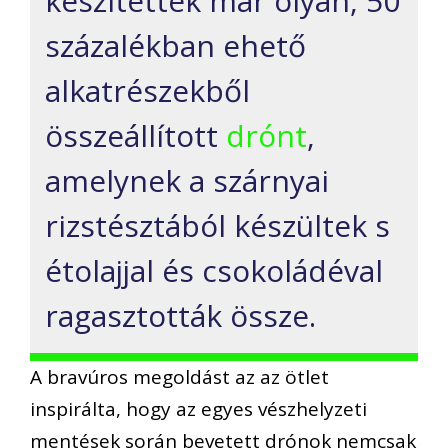
készítettek már olyan, 50
százalékban ehető
alkatrészekből
összeállított
drónt
,
amelynek a szárnyai
rizstésztából készültek s
étolajjal és csokoládéval
ragasztották össze.
A bravúros megoldást az az ötlet
inspirálta, hogy az egyes vészhelyzeti
mentések során bevetett drónok nemcsak