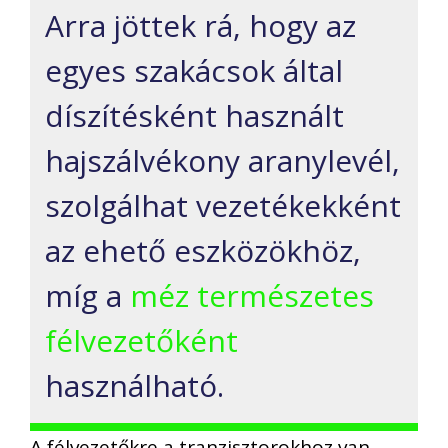
Arra jöttek rá, hogy az
egyes szakácsok által
díszítésként használt
hajszálvékony aranylevél,
szolgálhat vezetékekként
az ehető eszközökhöz,
míg a
méz természetes
félvezetőként
használható.
A félvezetőkre a tranzisztorokhoz van