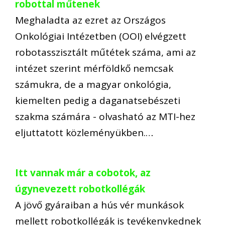
robottal műtenek
Meghaladta az ezret az Országos
Onkológiai Intézetben (OOI) elvégzett
robotasszisztált műtétek száma, ami az
intézet szerint mérföldkő nemcsak
számukra, de a magyar onkológia,
kiemelten pedig a daganatsebészeti
szakma számára - olvasható az MTI-hez
eljuttatott közleményükben.…
Itt vannak már a cobotok, az
úgynevezett robotkollégák
A jövő gyáraiban a hús vér munkások
mellett robotkollégák is tevékenykednek