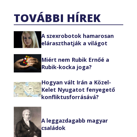
TOVÁBBI HÍREK
A szexrobotok hamarosan
eláraszthatják a világot
Miért nem Rubik Ernőé a
Rubik-kocka joga?
Hogyan vált Irán a Közel-
Kelet Nyugatot fenyegető
konfliktusforrásává?
A leggazdagabb magyar
családok