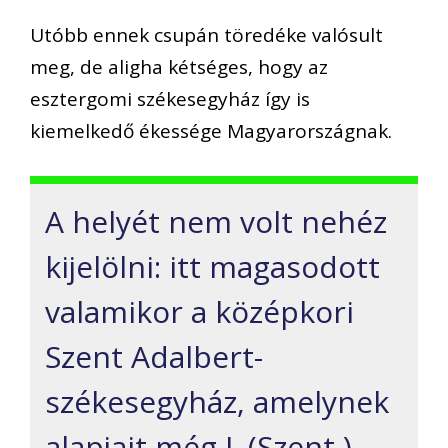
Utóbb ennek csupán töredéke valósult
meg, de aligha kétséges, hogy az
esztergomi székesegyház így is
kiemelkedő ékessége Magyarországnak.
A helyét nem volt nehéz
kijelölni: itt magasodott
valamikor a középkori
Szent Adalbert-
székesegyház, amelynek
alapjait még I. (Szent )