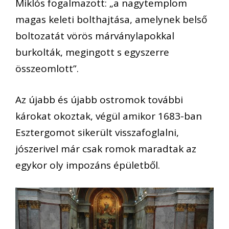
Miklós fogalmazott: „a nagytemplom
magas keleti bolthajtása, amelynek belső
boltozatát vörös márványlapokkal
burkolták, megingott s egyszerre
összeomlott”.
Az újabb és újabb ostromok további
károkat okoztak, végül amikor 1683-ban
Esztergomot sikerült visszafoglalni,
jószerivel már csak romok maradtak az
egykor oly impozáns épületből.