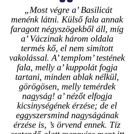
„Most végre a’ Basilicát
menénk látni. Külső fala annak
faragott négyszögekből áll, míg
a’ Váczinak három oldala
termés kő, el nem simított
vakolással. A’ templom’ testének
fala, melly a’ kuppolát fogja
tartani, minden ablak nélkül,
görögösen, melly temérdek
nagyság! a’ nézőt elfogja
kicsinységének érzése; de el
eggyszersmind nagyságának
érzése is, ’s örvend ennek. Tíz