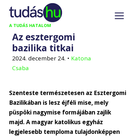
Kilépés
M
a
tartalomba
A TUDÁS HATALOM
Az esztergomi
bazilika titkai
2024. december 24.
•
Katona
Csaba
Szenteste természetesen az Esztergomi
Bazilikában is lesz éjféli mise, mely
püspöki nagymise formájában zajlik
majd. A magyar katolikus egyház
legjelesebb temploma tulajdonképpen