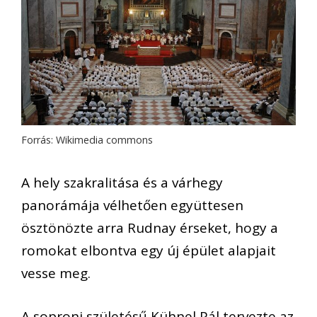
Forrás: Wikimedia commons
A hely szakralitása és a várhegy
panorámája vélhetően együttesen
ösztönözte arra Rudnay érseket, hogy a
romokat elbontva egy új épület alapjait
vesse meg.
A soproni születésű Kühnel Pál tervezte az