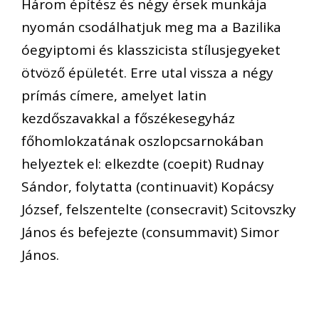
Három építész és négy érsek munkája
nyomán csodálhatjuk meg ma a Bazilika
óegyiptomi és klasszicista stílusjegyeket
ötvöző épületét. Erre utal vissza a négy
prímás címere, amelyet latin
kezdőszavakkal a főszékesegyház
főhomlokzatának oszlopcsarnokában
helyeztek el: elkezdte (coepit) Rudnay
Sándor, folytatta (continuavit) Kopácsy
József, felszentelte (consecravit) Scitovszky
János és befejezte (consummavit) Simor
János.