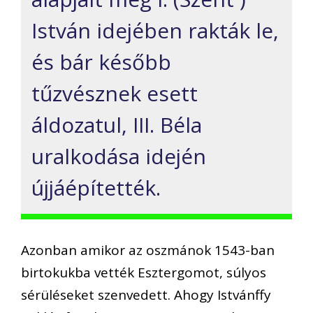
István idejében rakták le,
és bár később
tűzvésznek esett
áldozatul, III. Béla
uralkodása idején
újjáépítették.
Azonban amikor az oszmánok 1543-ban
birtokukba vették Esztergomot, súlyos
sérüléseket szenvedett. Ahogy Istvánffy