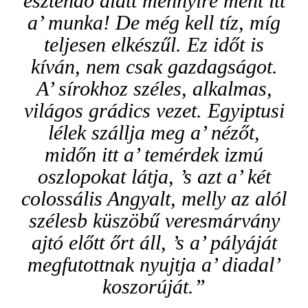
esztendő alatt mennyire ment itt
a’ munka! De még kell tíz, míg
teljesen elkészűl. Ez időt is
kíván, nem csak gazdagságot.
A’ sírokhoz széles, alkalmas,
világos grádics vezet. Egyiptusi
lélek szállja meg a’ nézőt,
midőn itt a’ temérdek izmú
oszlopokat látja, ’s azt a’ két
colossális Angyalt, melly az alól
szélesb küszöbű veresmárvány
ajtó előtt őrt áll, ’s a’ pályáját
megfutottnak nyujtja a’ diadal’
koszorúját.”