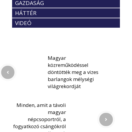
GAZDASÁG
HÁTTÉR
VIDEÓ
Magyar
közreműködéssel
döntötték meg a vizes
barlangok mélységi
világrekordját
Minden, amit a távoli
magyar
népcsoportról, a
fogyatkozó csángókról