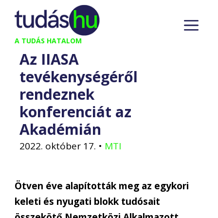
Kilépés
M
a
tartalomba
A TUDÁS HATALOM
Az IIASA
tevékenységéről
rendeznek
konferenciát az
Akadémián
2022. október 17.
•
MTI
Ötven éve alapították meg az egykori
keleti és nyugati blokk tudósait
összekötő Nemzetközi Alkalmazott