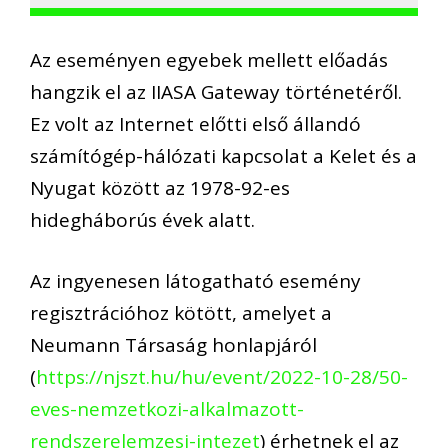
Az eseményen egyebek mellett előadás
hangzik el az IIASA Gateway történetéről.
Ez volt az Internet előtti első állandó
számítógép-hálózati kapcsolat a Kelet és a
Nyugat között az 1978-92-es
hidegháborús évek alatt.
Az ingyenesen látogatható esemény
regisztrációhoz kötött, amelyet a
Neumann Társaság honlapjáról
(
https://njszt.hu/hu/event/2022-10-28/50-
eves-nemzetkozi-alkalmazott-
rendszerelemzesi-intezet
) érhetnek el az