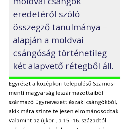
moldvai csángók
eredetéről szóló
összegző tanulmánya –
alapján a moldvai
csángóság történetileg
két alapvető rétegből áll.
Egyrészt a középkori településű Szamos-
menti magyarság leszármazottaiból
származó úgynevezett északi csángókból,
akik mára szinte teljesen elrománosodtak.
Valamint az újkori, a 15.-16. századtól