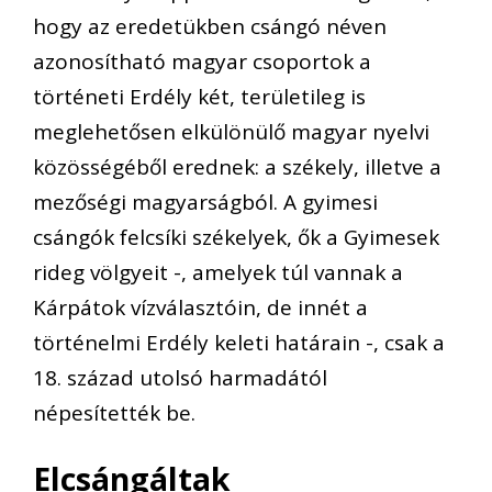
hogy az eredetükben csángó néven
azonosítható magyar csoportok a
történeti Erdély két, területileg is
meglehetősen elkülönülő magyar nyelvi
közösségéből erednek: a székely, illetve a
mezőségi magyarságból. A gyimesi
csángók felcsíki székelyek, ők a Gyimesek
rideg völgyeit -, amelyek túl vannak a
Kárpátok vízválasztóin, de innét a
történelmi Erdély keleti határain -, csak a
18. század utolsó harmadától
népesítették be.
Elcsángáltak