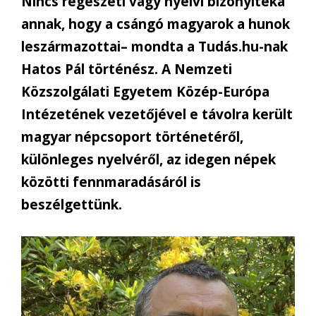
Nincs régészeti vagy nyelvi bizonyítéka
annak, hogy a csángó magyarok a hunok
leszármazottai– mondta a Tudás.hu-nak
Hatos Pál történész. A Nemzeti
Közszolgálati Egyetem Közép-Európa
Intézetének vezetőjével e távolra került
magyar népcsoport történetéről,
különleges nyelvéről, az idegen népek
közötti fennmaradásáról is
beszélgettünk.