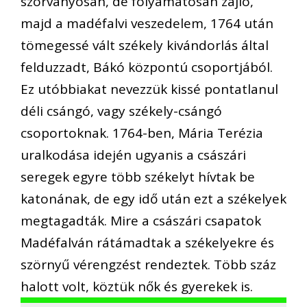
szórványosan, de folyamatosan zajló,
majd a madéfalvi veszedelem, 1764 után
tömegessé vált székely kivándorlás által
felduzzadt, Bákó központú csoportjából.
Ez utóbbiakat nevezzük kissé pontatlanul
déli csángó, vagy székely-csángó
csoportoknak. 1764-ben, Mária Terézia
uralkodása idején ugyanis a császári
seregek egyre több székelyt hívtak be
katonának, de egy idő után ezt a székelyek
megtagadták. Mire a császári csapatok
Madéfalván rátámadtak a székelyekre és
szörnyű vérengzést rendeztek. Több száz
halott volt, köztük nők és gyerekek is.