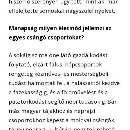
hiszen ő szerényen úgy tett, mint aki már
elfelejtette somoskai nagyszülei nyelvét.
Manapság milyen életmód jellemzi az
egyes csángó csoportokat?
A sokáig szinte önellátó gazdálkodást
folytató, elzárt falusi népcsoportok
rengeteg kézműves- és mesterségbeli
tudást halmoztak fel, a halászattól kezdve
a fazekasságig, és a földművelést és a
pásztorkodást segítő népi tudásokig. Bár
más magyar tájakhoz és néprajzi
csoportokhoz képest a moldvai csángók
tárgyi néprajzi kultúrája nem tekinthető