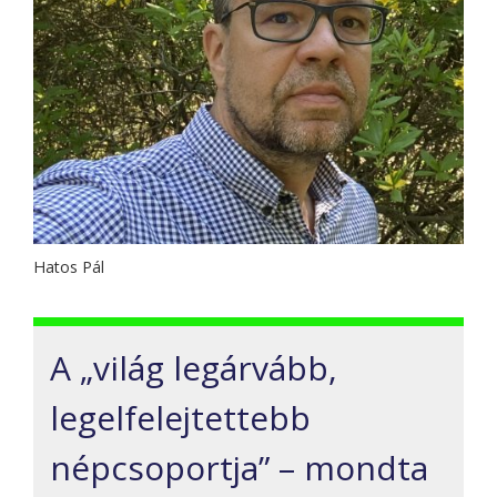
Hatos Pál
A „világ legárvább,
legelfelejtettebb
népcsoportja” – mondta