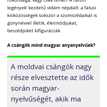
rokonsága, vagy csak ismeri ’A rátóti
legények’ kezdetű vidám népdalt: a falusi
kisközösségek sokszor a szomszédaikat is
gúnynévvel illetik, életmódjukat,
beszédjüket kifigurázzák.
A csángók mind magyar anyanyelvűek?
A moldvai csángók nagy
része elvesztette az idők
során magyar-
nyelvűségét, akik ma