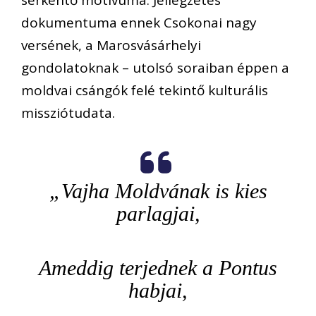
serkentő motívuma. Jellegzetes
dokumentuma ennek Csokonai nagy
versének, a Marosvásárhelyi
gondolatoknak – utolsó soraiban éppen a
moldvai csángók felé tekintő kulturális
missziótudata.
„Vajha Moldvának is kies
parlagjai,
Ameddig terjednek a Pontus
habjai,