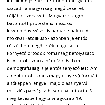
körükben jelentős tért hódítani. Így a 19.
századi, a magyarság megőrzésének
céljából szervezett, Magyarországról
bátorított protestáns missziós
kezdeményezések is hamar elhaltak. A
moldvai katolikusok azonban jelentős
részükben megőrizték magukat a
környező ortodox románság befolyásától
is. A katolicizmus mára Moldvában
demográfiailag is jelentős tényező lett. Ám
a népi katolicizmus magyar nyelvű formáit
a főképpen lengyel, majd olasz nyelvű
missziós papság sohasem bátorította. S
még kevésbé hagyta virágozni a 19.