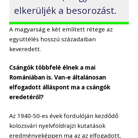
elkerüljék a besorozást.
A magyarság e két említett rétege az
együttélés hosszú századaiban
keveredett.
Csángók többfelé élnek a mai
Romániában is. Van-e általánosan
elfogadott álláspont ma a csángók
eredetéről?
Az 1940-50-es évek fordulóján kezdődő
kolozsvári nyelvföldrajzi kutatások
eredményeképpen ma az az elfogadott,