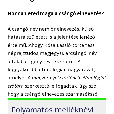
Honnan ered maga a csángó elnevezés?
A csángó név nem önelnevezés, külső
hatásra született, s a jelentése lenéző
értelmű. Ahogy Kósa László történész
néprajztudós megjegyzi, a ’csángó’ név
általában gúnynévnek számít. A
leggyakoribb etimológiai magyarázat,
amelyet
A magyar nyelv történeti etimológiai
szótára
szerkesztői elfogadtak, úgy szól,
hogy a csángó elnevezés származékszó.
Folyamatos melléknévi