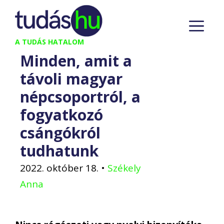
Kilépés
M
a
tartalomba
A TUDÁS HATALOM
Minden, amit a
távoli magyar
népcsoportról, a
fogyatkozó
csángókról
tudhatunk
2022. október 18.
•
Székely
Anna