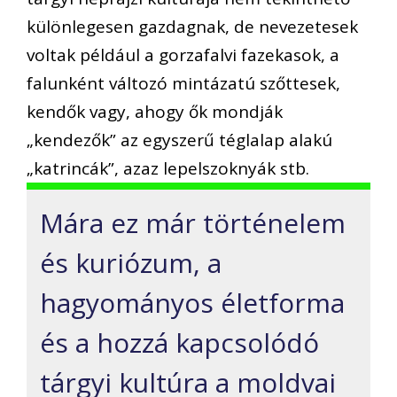
különlegesen gazdagnak, de nevezetesek
voltak például a gorzafalvi fazekasok, a
falunként változó mintázatú szőttesek,
kendők vagy, ahogy ők mondják
„kendezők” az egyszerű téglalap alakú
„katrincák”, azaz lepelszoknyák stb.
Mára ez már történelem
és kuriózum, a
hagyományos életforma
és a hozzá kapcsolódó
tárgyi kultúra a moldvai