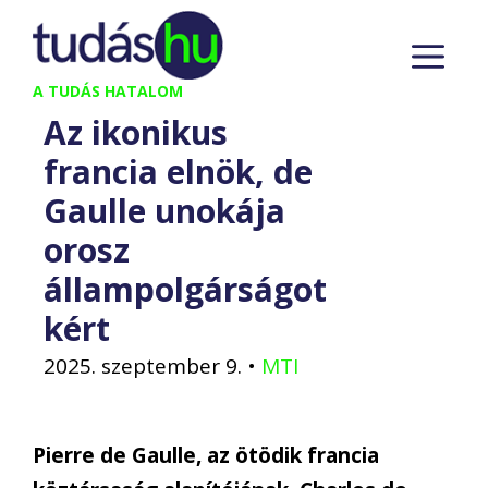
Kilépés
M
a
tartalomba
A TUDÁS HATALOM
Az ikonikus
francia elnök, de
Gaulle unokája
orosz
állampolgárságot
kért
2025. szeptember 9.
•
MTI
Pierre de Gaulle, az ötödik francia