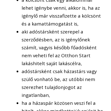
lehet igénybe venni, akkor is, ha az
igénylő már visszafizette a kölcsönt
és a kamattámogatást is,
aki adóstársként szerepel a
szerződésben, az is igénylőnek
számít, vagyis később főadósként
nem veheti fel az Otthon Start
lakáshitelt saját lakáscélra,
adóstársként csak házastárs vagy
szülő vonható be, az utóbbi nem
szerezhet tulajdonjogot az
ingatlanban,
ha a házaspár közösen veszi fel a
hitelt, akkor mindkettejük szüleit be