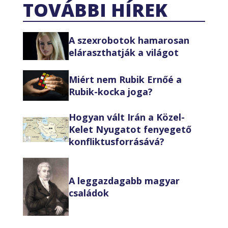
TOVÁBBI HÍREK
A szexrobotok hamarosan
eláraszthatják a világot
Miért nem Rubik Ernőé a
Rubik-kocka joga?
Hogyan vált Irán a Közel-
Kelet Nyugatot fenyegető
konfliktusforrásává?
A leggazdagabb magyar
családok