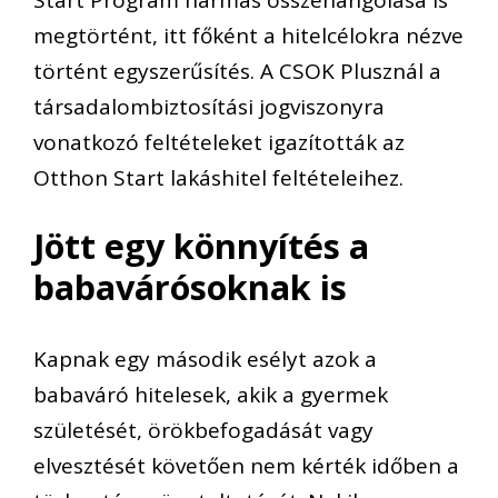
Start Program hármas összehangolása is
megtörtént, itt főként a hitelcélokra nézve
történt egyszerűsítés. A CSOK Plusznál a
társadalombiztosítási jogviszonyra
vonatkozó feltételeket igazították az
Otthon Start lakáshitel feltételeihez.
Jött egy könnyítés a
babavárósoknak is
Kapnak egy második esélyt azok a
babaváró hitelesek, akik a gyermek
születését, örökbefogadását vagy
elvesztését követően nem kérték időben a