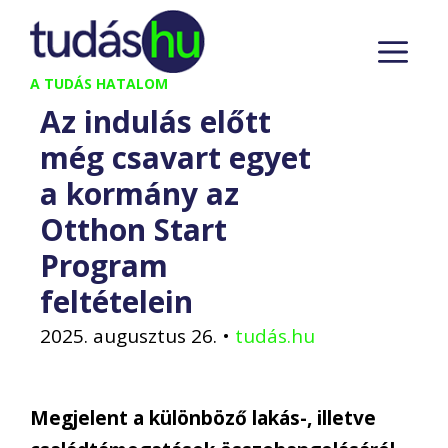
Kilépés
M
a
tartalomba
A TUDÁS HATALOM
Az indulás előtt
még csavart egyet
a kormány az
Otthon Start
Program
feltételein
2025. augusztus 26.
•
tudás.hu
Megjelent a különböző lakás-, illetve