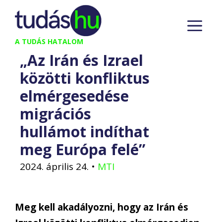
Kilépés
M
a
tartalomba
A TUDÁS HATALOM
„Az Irán és Izrael
közötti konfliktus
elmérgesedése
migrációs
hullámot indíthat
meg Európa felé”
2024. április 24.
•
MTI
Meg kell akadályozni, hogy az Irán és