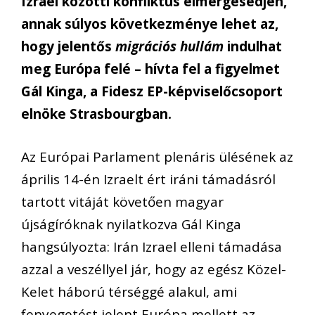
Izrael közötti konfliktus elmérgesedjen,
annak súlyos következménye lehet az,
hogy jelentős
migrációs hullám
indulhat
meg Európa felé – hívta fel a figyelmet
Gál Kinga, a Fidesz EP-képviselőcsoport
elnöke Strasbourgban.
Az Európai Parlament plenáris ülésének az
április 14-én Izraelt ért iráni támadásról
tartott vitáját követően magyar
újságíróknak nyilatkozva Gál Kinga
hangsúlyozta: Irán Izrael elleni támadása
azzal a veszéllyel jár, hogy az egész Közel-
Kelet háború térséggé alakul, ami
fenyegetést jelent Európa mellett az