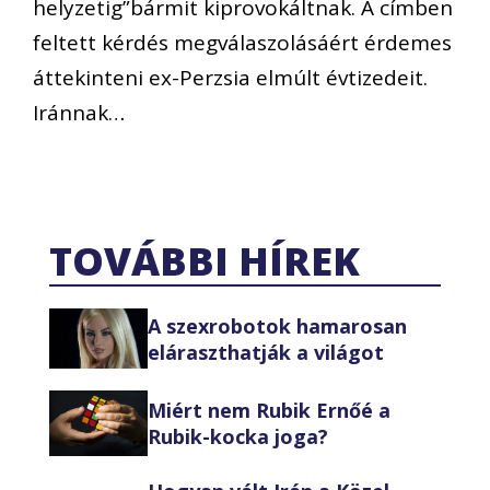
helyzetig”bármit kiprovokáltnak. A címben
feltett kérdés megválaszolásáért érdemes
áttekinteni ex-Perzsia elmúlt évtizedeit.
Iránnak…
TOVÁBBI HÍREK
A szexrobotok hamarosan
eláraszthatják a világot
Miért nem Rubik Ernőé a
Rubik-kocka joga?