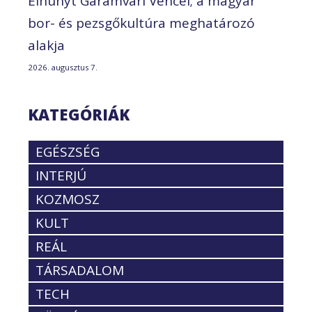
Elhunyt Garamvári Vencel; a magyar
bor- és pezsgőkultúra meghatározó
alakja
2026. augusztus 7.
KATEGÓRIÁK
EGÉSZSÉG
INTERJÚ
KOZMOSZ
KULT
REÁL
TÁRSADALOM
TECH