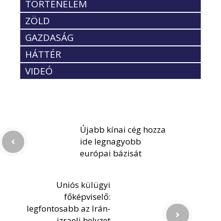
TÖRTÉNELEM
ZÖLD
GAZDASÁG
HÁTTÉR
VIDEÓ
Újabb kínai cég hozza
ide legnagyobb
európai bázisát
Uniós külügyi
főképviselő:
legfontosabb az Irán-
izraeli helyzet