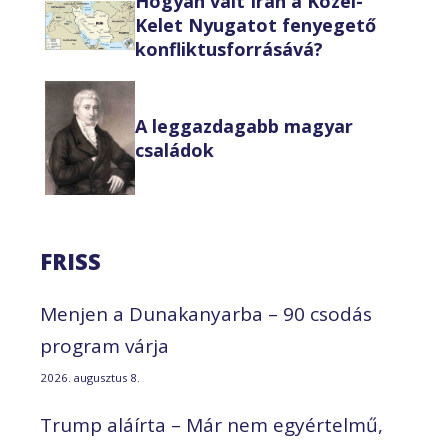
Hogyan vált Irán a Közel-
Kelet Nyugatot fenyegető
konfliktusforrásává?
A leggazdagabb magyar
családok
FRISS
Menjen a Dunakanyarba – 90 csodás
program várja
2026. augusztus 8.
Trump aláírta – Már nem egyértelmű,