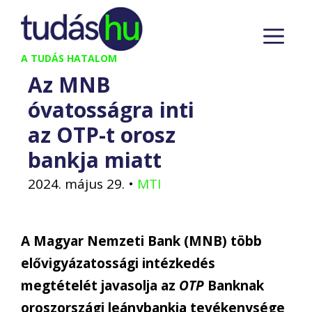
Kilépés
M
a
tartalomba
A TUDÁS HATALOM
Az MNB
óvatosságra inti
az OTP-t orosz
bankja miatt
2024. május 29.
•
MTI
A Magyar Nemzeti Bank (MNB) több
elővigyázatossági intézkedés
megtételét javasolja az
OTP
Banknak
oroszországi leánybankja tevékenysége