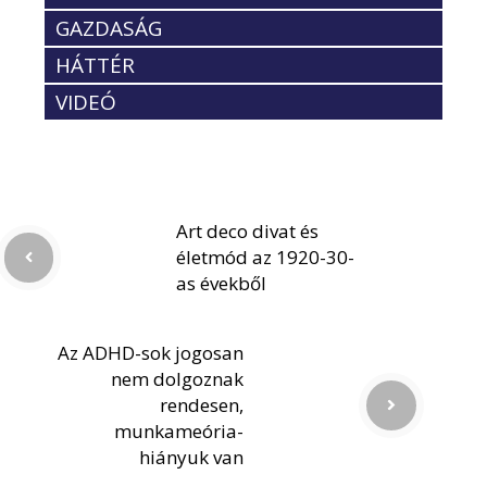
GAZDASÁG
HÁTTÉR
VIDEÓ
Art deco divat és
életmód az 1920-30-
as évekből
Az ADHD-sok jogosan
nem dolgoznak
rendesen,
munkameória-
hiányuk van