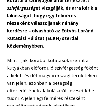
kutatói a szúnyogok által terjesztett
szívférgesség
et vizsgálják, és arra kérik a
lakosságot, hogy egy felmérés
részeként válaszoljanak néhány
kérdésre – olvasható az Eötvös Loránd
Kutatási Hálózat (ELKH) szerdai
közleményében.
Mint írják, korábbi kutatások szerint a
kutyákban előforduló szívférgesség főként
a kelet- és dél-magyarországi területeken
van jelen, azonban a betegség
elterjedésének alakulásáról keveset lehet
tudni. A jelenlegi felmérés részeként
szolgáltatott adatok jelentősen