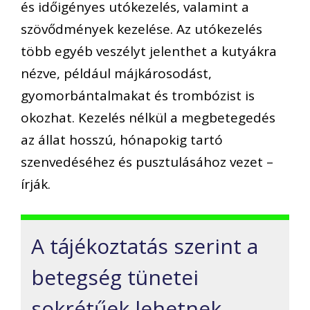
és időigényes utókezelés, valamint a
szövődmények kezelése. Az utókezelés
több egyéb veszélyt jelenthet a kutyákra
nézve, például májkárosodást,
gyomorbántalmakat és trombózist is
okozhat. Kezelés nélkül a megbetegedés
az állat hosszú, hónapokig tartó
szenvedéséhez és pusztulásához vezet –
írják.
A tájékoztatás szerint a
betegség tünetei
sokrétűek lehetnek,