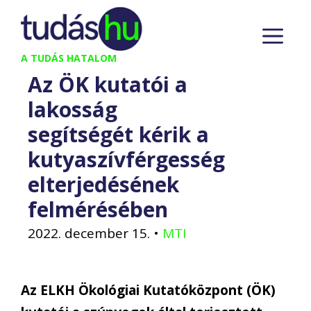
Kilépés
M
a
tartalomba
A TUDÁS HATALOM
Az ÖK kutatói a
lakosság
segítségét kérik a
kutyaszívférgesség
elterjedésének
felmérésében
2022. december 15.
•
MTI
Az ELKH Ökológiai Kutatóközpont (ÖK)