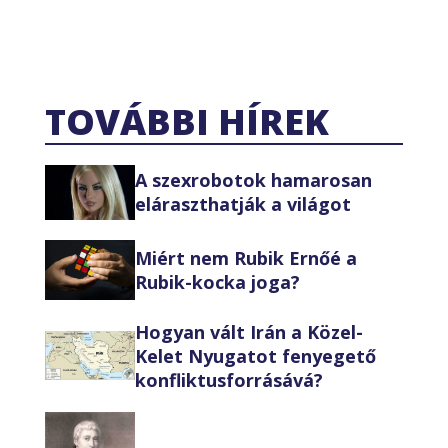
TOVÁBBI HÍREK
A szexrobotok hamarosan
eláraszthatják a világot
Miért nem Rubik Ernőé a
Rubik-kocka joga?
Hogyan vált Irán a Közel-
Kelet Nyugatot fenyegető
konfliktusforrásává?