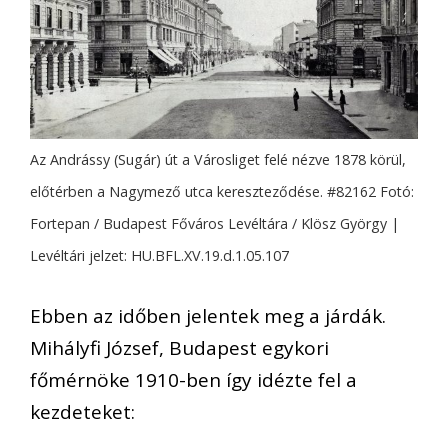
Az Andrássy (Sugár) út a Városliget felé nézve 1878 körül,
előtérben a Nagymező utca kereszteződése. #82162 Fotó:
Fortepan / Budapest Főváros Levéltára / Klösz György |
Levéltári jelzet: HU.BFL.XV.19.d.1.05.107
Ebben az időben jelentek meg a járdák.
Mihályfi József, Budapest egykori
főmérnöke 1910-ben így idézte fel a
kezdeteket: