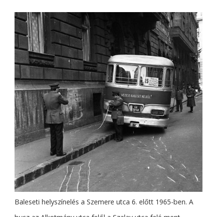
Baleseti helyszínelés a Szemere utca 6. előtt 1965-ben. A