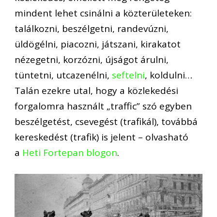
mindent lehet csinálni a közterületeken:
találkozni, beszélgetni, randevúzni,
üldögélni, piacozni, játszani, kirakatot
nézegetni, korzózni, újságot árulni,
tüntetni, utcazenélni,
seftelni
, koldulni…
Talán ezekre utal, hogy a közlekedési
forgalomra használt „traffic” szó egyben
beszélgetést, csevegést (trafikál), továbbá
kereskedést (trafik) is jelent – olvasható
a
Heti Fortepan blogon
.