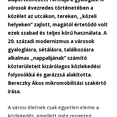
városok
évezredes történetében a
közélet az utcákon, tereken, „közeli
helyeken” zajlott, magától értetődő volt
ezek szabad és teljes körű használata. A
20. századi modernizmus a városok
gyaloglásra, sétálásra, találkozásra
alkalmas „nappalijának” számító
közterületeit kizárólagos közlekedési
folyosókká és garázzsá alakította.
Bereczky Ákos mikromobilitási szakértő
írása.
A városi életnek csak egyetlen eleme a
közlekedés, emellett még rengeteg