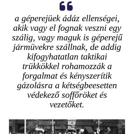
a géperejüek ádáz ellenségei,
akik vagy el fognak veszni egy
szálig, vagy maguk is géperejű
jármüvekre szállnak, de addig
kifogyhatatlan taktikai
trükkökkel rohamozzák a
forgalmat és kényszerítik
gázolásra a kétségbeesetten
védekező soffőröket és
vezetőket.