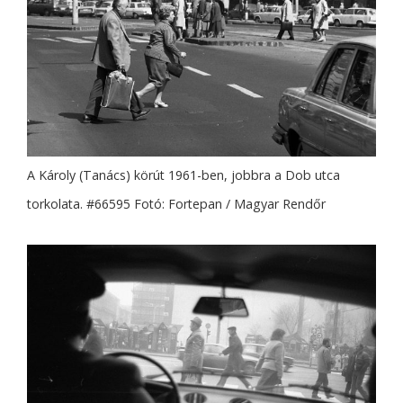
A Károly (Tanács) körút 1961-ben, jobbra a Dob utca
torkolata. #66595 Fotó: Fortepan / Magyar Rendőr