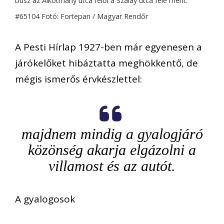
busz az Alkotmány utca felől a Szalay utca felé ment.
#65104 Fotó: Fortepan / Magyar Rendőr
A Pesti Hírlap 1927-ben már egyenesen a
járókelőket hibáztatta meghökkentő, de
mégis ismerős érvkészlettel:
majdnem mindig a gyalogjáró
közönség akarja elgázolni a
villamost és az autót.
A gyalogosok