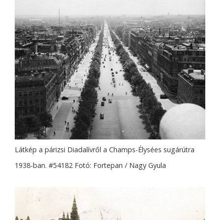
Látkép a párizsi Diadalívről a Champs-Élysées sugárútra
1938-ban. #54182 Fotó: Fortepan / Nagy Gyula