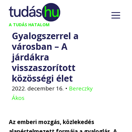
Kilépés
M
a
tartalomba
A TUDÁS HATALOM
Gyalogszerrel a
városban – A
járdákra
visszaszorított
közösségi élet
2022. december 16.
•
Bereczky
Ákos
Az emberi mozgás, közlekedés
alapértelmezett formája a gyaloglás. A