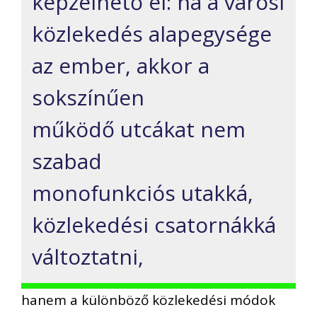
képzelhető el: ha a városi
közlekedés alapegysége
az ember, akkor a
sokszínűen
működő utcákat nem
szabad
monofunkciós utakká,
közlekedési csatornákká
változtatni,
hanem a különböző közlekedési módok