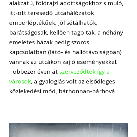
alakzatú, földrajzi adottságokhoz simuló,
itt-ott teresedő utcahálózatok
emberléptékűek, jól sétálhatók,
barátságosak, kellően tagoltak, a néhány
emeletes házak pedig szoros
kapcsolatban (látó- és hallótávolságban)
vannak az utcákon zajló eseményekkel.
Többezer éven át
szerveződtek így a
városok
, a gyaloglás volt az elsődleges
közlekedési mód, bárhonnan-bárhová.