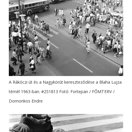
A Rákóczi út és a Nagykörút kereszteződése a Blaha Lujza
térnél 1963-ban. #251813 Fotó: Fortepan / FŐMTERV /
Domonkos Endre