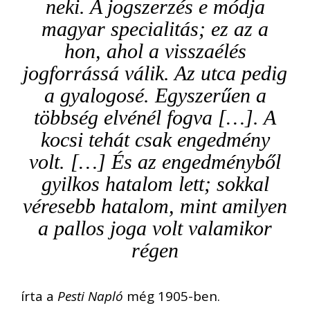
neki. A jogszerzés e módja
magyar specialitás; ez az a
hon, ahol a visszaélés
jogforrássá válik. Az utca pedig
a gyalogosé. Egyszerűen a
többség elvénél fogva […]. A
kocsi tehát csak engedmény
volt. […] És az engedményből
gyilkos hatalom lett; sokkal
véresebb hatalom, mint amilyen
a pallos joga volt valamikor
régen
írta a
Pesti Napló
még 1905-ben.