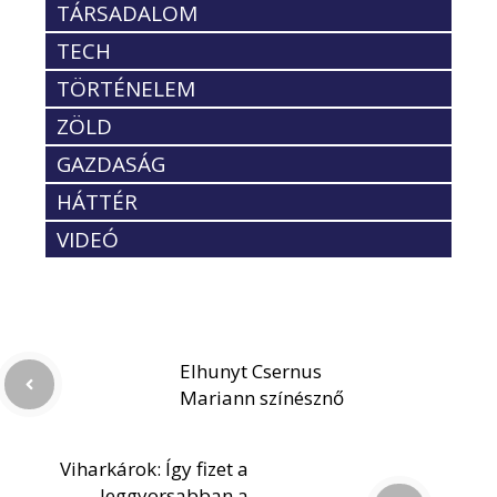
TÁRSADALOM
TECH
TÖRTÉNELEM
ZÖLD
GAZDASÁG
HÁTTÉR
VIDEÓ
Elhunyt Csernus
Mariann színésznő
Viharkárok: Így fizet a
leggyorsabban a