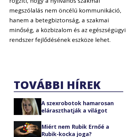
rögzíti, hogy a nyilvános szakmai
megszólalás nem öncélú kommunikáció,
hanem a betegbiztonság, a szakmai
minőség, a közbizalom és az egészségügyi
rendszer fejlődésének eszköze lehet.
TOVÁBBI HÍREK
A szexrobotok hamarosan
eláraszthatják a világot
Miért nem Rubik Ernőé a
Rubik-kocka joga?