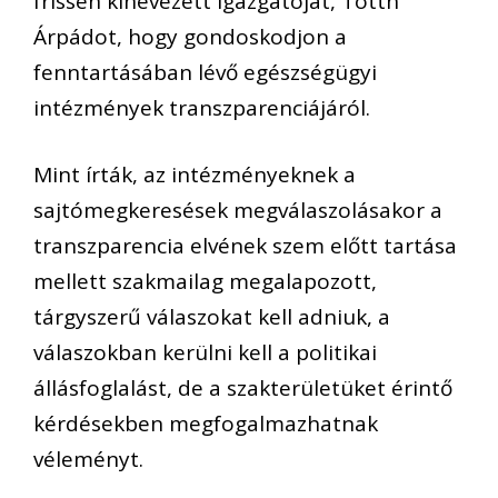
frissen kinevezett igazgatóját, Tótth
Árpádot, hogy gondoskodjon a
fenntartásában lévő egészségügyi
intézmények transzparenciájáról.
Mint írták, az intézményeknek a
sajtómegkeresések megválaszolásakor a
transzparencia elvének szem előtt tartása
mellett szakmailag megalapozott,
tárgyszerű válaszokat kell adniuk, a
válaszokban kerülni kell a politikai
állásfoglalást, de a szakterületüket érintő
kérdésekben megfogalmazhatnak
véleményt.