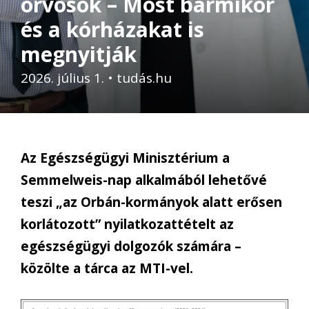
orvosok – Most bármikor
és a kórházakat is
megnyitják
2026. július 1.
•
tudás.hu
Az Egészségügyi Minisztérium a
Semmelweis-nap alkalmából lehetővé
teszi „az Orbán-kormányok alatt erősen
korlátozott” nyilatkozattételt az
egészségügyi dolgozók számára –
közölte a tárca az MTI-vel.