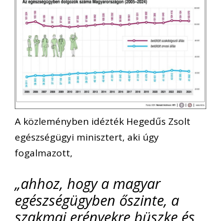
A közleményben idézték Hegedűs Zsolt
egészségügyi minisztert, aki úgy
fogalmazott,
„ahhoz, hogy a magyar
egészségügyben őszinte, a
szakmai erényekre büszke és