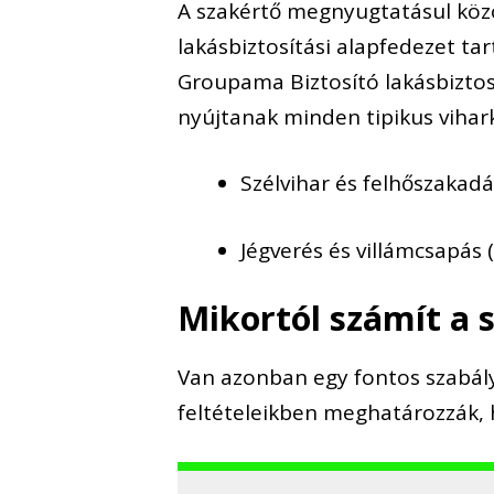
A szakértő megnyugtatásul közö
lakásbiztosítási alapfedezet t
Groupama Biztosító lakásbiztos
nyújtanak minden tipikus vihar
Szélvihar és felhőszakad
Jégverés és villámcsapás (
Mikortól számít a 
Van azonban egy fontos szabály,
feltételeikben meghatározzák,