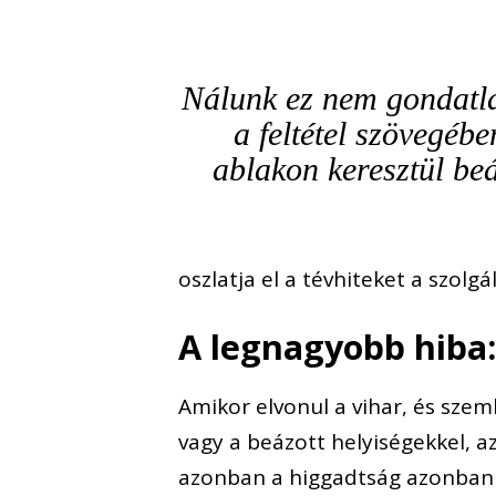
Nálunk ez nem gondatla
a feltétel szövegéb
ablakon keresztül beá
oszlatja el a tévhiteket a szolgá
A legnagyobb hiba:
Amikor elvonul a vihar, és szem
vagy a beázott helyiségekkel, az
azonban a higgadtság azonban i