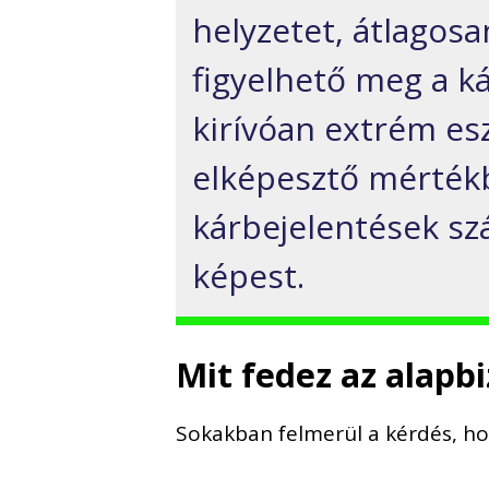
helyzetet, átlagos
figyelhető meg a 
kirívóan extrém es
elképesztő mértékb
kárbejelentések sz
képest.
Mit fedez az alapb
Sokakban felmerül a kérdés, hog