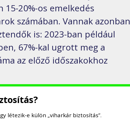
an 15-20%-os emelkedés
károk számában. Vannak azonba
ztendők is: 2023-ban például
en, 67%-kal ugrott meg a
áma az előző időszakokhoz
iztosítás?
y létezik-e külön „viharkár biztosítás”.