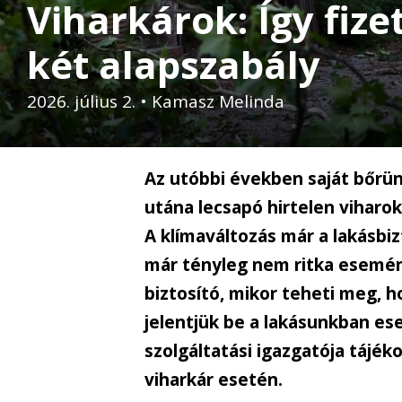
Viharkárok: Így fize
két alapszabály
2026. július 2.
•
Kamasz Melinda
Az utóbbi években saját bőrün
utána lecsapó hirtelen vihar
A klímaváltozás már a lakásbiz
már tényleg nem ritka esemény
biztosító, mikor teheti meg, 
jelentjük be a lakásunkban es
szolgáltatási igazgatója tájék
viharkár esetén.