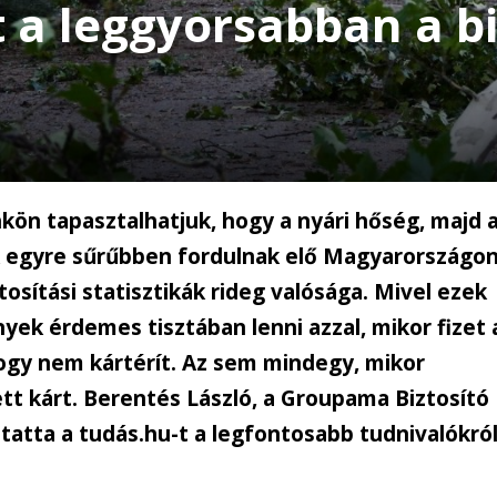
t a leggyorsabban a bi
kön tapasztalhatjuk, hogy a nyári hőség, majd 
ok egyre sűrűbben fordulnak elő Magyarországon
tosítási statisztikák rideg valósága. Mivel ezek
ek érdemes tisztában lenni azzal, mikor fizet 
hogy nem kártérít. Az sem mindegy, mikor
ett kárt. Berentés László, a Groupama Biztosító
otatta a tudás.hu-t a legfontosabb tudnivalókró