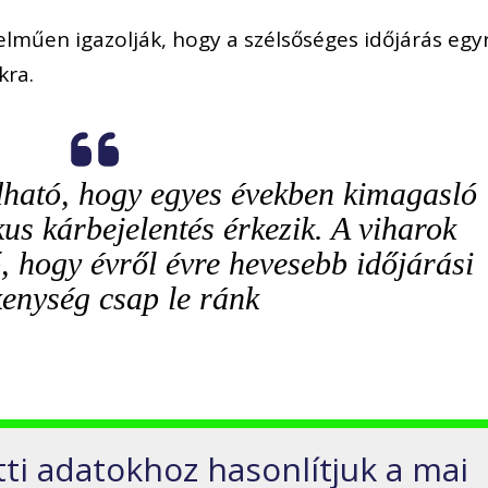
telműen igazolják, hogy a szélsőséges időjárás egy
kra.
ható, hogy egyes években kimagasló
us kárbejelentés érkezik. A viharok
, hogy évről évre hevesebb időjárási
kenység csap le ránk
őtti adatokhoz hasonlítjuk a mai