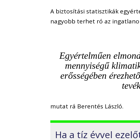
A biztosítási statisztikák egyér
nagyobb terhet ró az ingatlano
Egyértelműen elmond
mennyiségű klimatik
erősségében érezhető
tevé
mutat rá Berentés László.
Ha a tíz évvel ezel