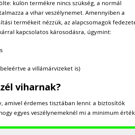
lte: külön termékre nincs szükség, a normál
artalmazza a vihar veszélynemet. Amennyiben a
ítási termékeit nézzük, az alapcsomagok fedezet
kárral kapcsolatos károsodásra, úgymint:
ás
beleértve a villámárvizeket is)
szél viharnak?
 amivel érdemes tisztában lenni: a biztosítók
 hogy egyes veszélynemeknél mi a minimum érték