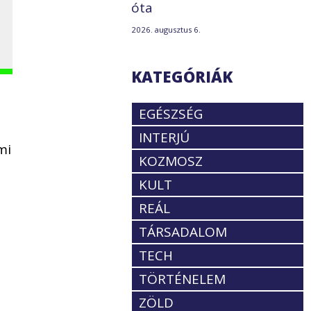
óta
2026. augusztus 6.
KATEGÓRIÁK
EGÉSZSÉG
a
INTERJÚ
mi
KOZMOSZ
KULT
REÁL
TÁRSADALOM
TECH
TÖRTÉNELEM
ZÖLD