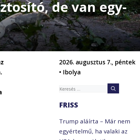
ztosító, de van egy-
az
2026. augusztus 7., péntek
.
• Ibolya
Keresés:
a
FRISS
Trump aláírta – Már nem
l
egyértelmű, ha valaki az