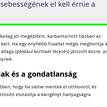
 sebességének el kell érnie a
.
ikailag jól megépített, karbantartott házban az
 kárt. Ha egy enyhébb fuvallat mégis megbontja 
 állaga (például korhadt lécezés) játszott közre, a
nynek.
blak és a gondatlanság
ében, hogy ha sietve mentek el otthonról, és
ztosító elutasítja a kárigényt hanyagságra