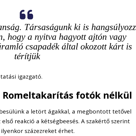
nság. Társaságunk ki is hangsúlyoz
en, hogy a nyitva hagyott ajtón vagy
ramló csapadék által okozott kárt is
térítjük
ltatási igazgató.
 Romeltakarítás fotók nélkül
besülünk a letört ágakkal, a megbontott tetővel
 első reakció a kétségbeesés. A szakértő szerint
lyenkor százezreket érhet.