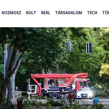
KOZMOSZ
KULT
REÁL
TÁRSADALOM
TECH
TÖ