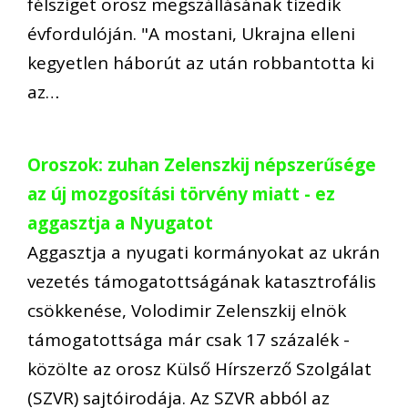
félsziget orosz megszállásának tizedik
évfordulóján. "A mostani, Ukrajna elleni
kegyetlen háborút az után robbantotta ki
az…
Oroszok: zuhan Zelenszkij népszerűsége
az új mozgosítási törvény miatt - ez
aggasztja a Nyugatot
Aggasztja a nyugati kormányokat az ukrán
vezetés támogatottságának katasztrofális
csökkenése, Volodimir Zelenszkij elnök
támogatottsága már csak 17 százalék -
közölte az orosz Külső Hírszerző Szolgálat
(SZVR) sajtóirodája. Az SZVR abból az