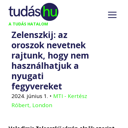
Kilépés
M
a
tartalomba
A TUDÁS HATALOM
Zelenszkij: az
oroszok nevetnek
rajtunk, hogy nem
használhatjuk a
nyugati
fegyvereket
2024. június 1.
•
MTI - Kertész
Róbert, London