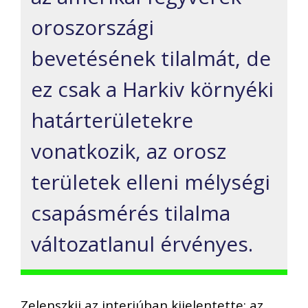
oroszországi
bevetésének tilalmát, de
ez csak a Harkiv környéki
határterületekre
vonatkozik, az orosz
területek elleni mélységi
csapásmérés tilalma
változatlanul érvényes.
Zelenszkij az interjúban kijelentette: az