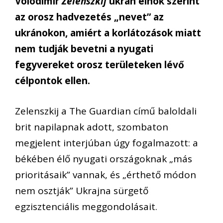
Volodimir
Zelenszkij
ukrán elnök szerint
az orosz hadvezetés „nevet” az
ukránokon, amiért a korlátozások miatt
nem tudják bevetni a nyugati
fegyvereket orosz területeken lévő
célpontok ellen.
Zelenszkij a The Guardian című baloldali
brit napilapnak adott, szombaton
megjelent interjúban úgy fogalmazott: a
békében élő nyugati országoknak „más
prioritásaik” vannak, és „érthető módon
nem osztják” Ukrajna sürgető
egzisztenciális meggondolásait.