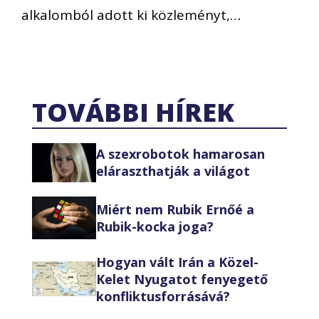
alkalomból adott ki közleményt,…
TOVÁBBI HÍREK
A szexrobotok hamarosan
eláraszthatják a világot
Miért nem Rubik Ernőé a
Rubik-kocka joga?
Hogyan vált Irán a Közel-
Kelet Nyugatot fenyegető
konfliktusforrásává?