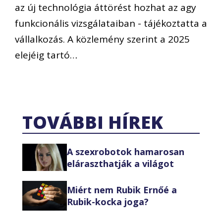
az új technológia áttörést hozhat az agy
funkcionális vizsgálataiban - tájékoztatta a
vállalkozás. A közlemény szerint a 2025
elejéig tartó…
TOVÁBBI HÍREK
A szexrobotok hamarosan
eláraszthatják a világot
Miért nem Rubik Ernőé a
Rubik-kocka joga?