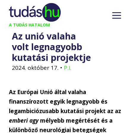
Kilépés
M
a
tartalomba
A TUDÁS HATALOM
Az unió valaha
volt legnagyobb
kutatási projektje
2024. október 17.
•
P.I.
Az Európai Unió által valaha
finanszírozott egyik legnagyobb és
legambiciózusabb kutatási projekt az az
emberi agy
mélyebb megértését és a
különböző neurológiai betegségek