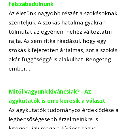
felszabadulnunk
Az életünk nagyobb részét a szokásoknak
szenteljük. A szokás hatalma gyakran
túlmutat az egyénen, nehéz változtatni
rajta. Az sem ritka ráadásul, hogy egy
szokás kifejezetten ártalmas, sőt a szokás
akár függőséggé is alakulhat. Rengeteg
ember…
Mitől vagyunk kiváncsiak? - Az
agykutatók is erre keresik a választ
Az agykutatók tudományos érdeklődése a
legbensőségesebb érzelmeinkre is
kiterjed, így maga a kíváncsiság is