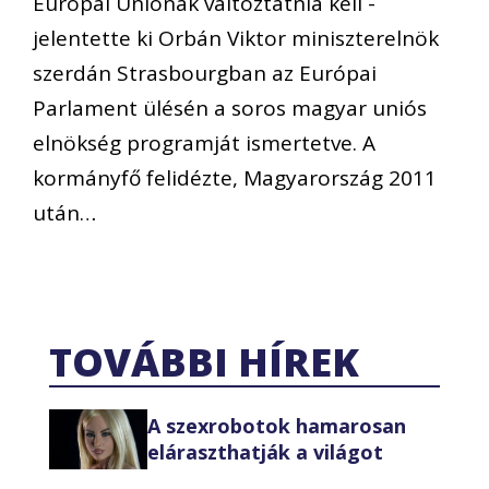
Európai Uniónak változtatnia kell -
jelentette ki Orbán Viktor miniszterelnök
szerdán Strasbourgban az Európai
Parlament ülésén a soros magyar uniós
elnökség programját ismertetve. A
kormányfő felidézte, Magyarország 2011
után…
TOVÁBBI HÍREK
A szexrobotok hamarosan
eláraszthatják a világot