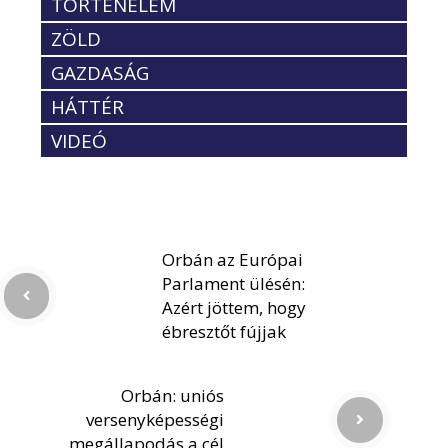
TÖRTÉNELEM
ZÖLD
GAZDASÁG
HÁTTÉR
VIDEÓ
Orbán az Európai
Parlament ülésén:
Azért jöttem, hogy
ébresztőt fújjak
Orbán: uniós
versenyképességi
megállapodás a cél