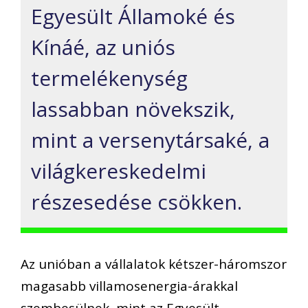
Egyesült Államoké és
Kínáé, az uniós
termelékenység
lassabban növekszik,
mint a versenytársaké, a
világkereskedelmi
részesedése csökken.
Az unióban a vállalatok kétszer-háromszor
magasabb villamosenergia-árakkal
szembesülnek, mint az Egyesült