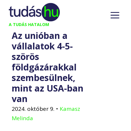
Kilépés
M
a
tartalomba
A TUDÁS HATALOM
Az unióban a
vállalatok 4-5-
szörös
földgázárakkal
szembesülnek,
mint az USA-ban
van
2024. október 9.
•
Kamasz
Melinda