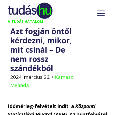
Kilépés
M
a
tartalomba
A TUDÁS HATALOM
Azt fogján öntől
kérdezni, mikor,
mit csinál – De
nem rossz
szándékból
2024. március 26.
•
Kamasz
Melinda
Időmérleg-felvételt indít a
Központi
Statisztikai Hivatal
(KSH). Az adatfelvétel