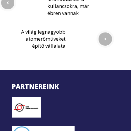
kullancsokra, már
ébren vannak
A világ legnagyobb
atomerőmúveket
építő vállalata
PARTNEREINK