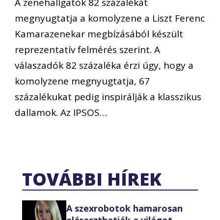
A zenehallgatók 82 százalékát
megnyugtatja a komolyzene a Liszt Ferenc
Kamarazenekar megbízásából készült
reprezentatív felmérés szerint. A
válaszadók 82 százaléka érzi úgy, hogy a
komolyzene megnyugtatja, 67
százalékukat pedig inspirálják a klasszikus
dallamok. Az IPSOS…
TOVÁBBI HÍREK
A szexrobotok hamarosan
eláraszthatják a világot