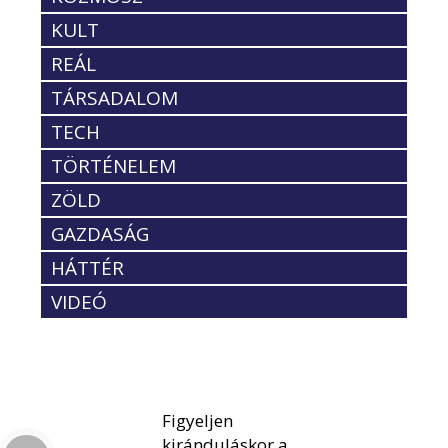
KULT
REÁL
TÁRSADALOM
TECH
TÖRTÉNELEM
ZÖLD
GAZDASÁG
HÁTTÉR
VIDEÓ
Figyeljen
kiránduláskor a