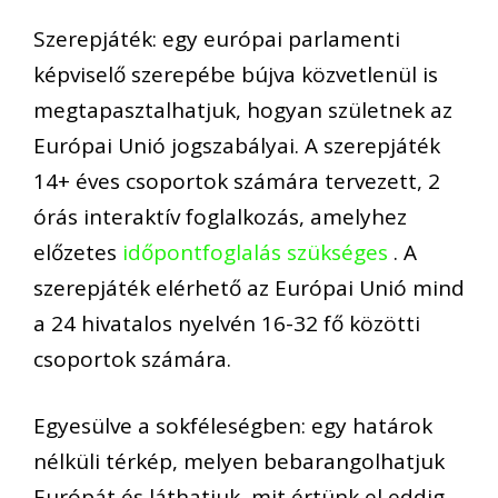
Szerepjáték: egy európai parlamenti
képviselő szerepébe bújva közvetlenül is
megtapasztalhatjuk, hogyan születnek az
Európai Unió jogszabályai. A szerepjáték
14+ éves csoportok számára tervezett, 2
órás interaktív foglalkozás, amelyhez
előzetes
időpontfoglalás szükséges
. A
szerepjáték elérhető az Európai Unió mind
a 24 hivatalos nyelvén 16-32 fő közötti
csoportok számára.
Egyesülve a sokféleségben: egy határok
nélküli térkép, melyen bebarangolhatjuk
Európát és láthatjuk, mit értünk el eddig,