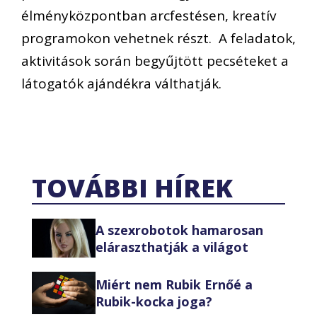
élményközpontban arcfestésen, kreatív
programokon vehetnek részt. A feladatok,
aktivitások során begyűjtött pecséteket a
látogatók ajándékra válthatják.
TOVÁBBI HÍREK
A szexrobotok hamarosan
eláraszthatják a világot
Miért nem Rubik Ernőé a
Rubik-kocka joga?