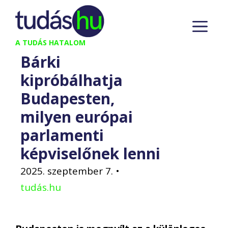
Kilépés
M
a
tartalomba
A TUDÁS HATALOM
Bárki
kipróbálhatja
Budapesten,
milyen európai
parlamenti
képviselőnek lenni
2025. szeptember 7.
•
tudás.hu