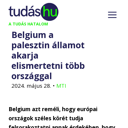
Kilépés
M
a
tartalomba
A TUDÁS HATALOM
Belgium a
palesztin államot
akarja
elismertetni több
országgal
2024. május 28.
•
MTI
Belgium azt reméli, hogy európai
országok széles körét tudja
felsorakoztatni annak érdekében, hogy