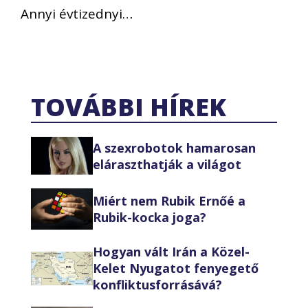
Annyi évtizednyi…
TOVÁBBI HÍREK
A szexrobotok hamarosan
eláraszthatják a világot
Miért nem Rubik Ernőé a
Rubik-kocka joga?
Hogyan vált Irán a Közel-
Kelet Nyugatot fenyegető
konfliktusforrásává?