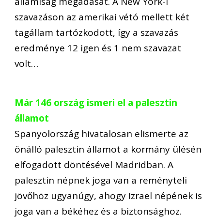
államiság megadását. A New York-i
szavazáson az amerikai vétó mellett két
tagállam tartózkodott, így a szavazás
eredménye 12 igen és 1 nem szavazat
volt…
Már 146 ország ismeri el a palesztin
államot
Spanyolország hivatalosan elismerte az
önálló palesztin államot a kormány ülésén
elfogadott döntésével Madridban. A
palesztin népnek joga van a reményteli
jövőhöz ugyanúgy, ahogy Izrael népének is
joga van a békéhez és a biztonsághoz.