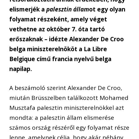
elismerjék a
palesztin állam
ot egy olyan
folyamat részeként, amely véget
vethetne az október 7. óta tartó
erőszaknak – idézte Alexander De Croo
belga miniszterelnököt a La Libre
Belgique című francia nyelvű belga
napilap.
A beszámoló szerint Alexander De Croo,
miután Brüsszelben találkozott Mohamed
Musztafa palesztin miniszterelnökkel azt
mondta: a palesztin állam elismerése
számos ország részéről egy folyamat része
lenne, amelynek célja, hogy akár néhány