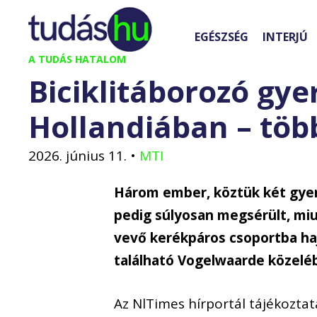
Kilépés
a
EGÉSZSÉG
INTERJÚ
tartalomba
A TUDÁS HATALOM
Biciklitáborozó gye
Hollandiában – tö
2026. június 11.
•
MTI
Három ember, köztük két gye
pedig súlyosan megsérült, miu
vevő kerékpáros csoportba ha
található Vogelwaarde közeléb
Az NlTimes hírportál tájékoztat