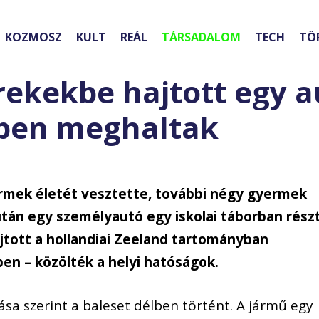
KOZMOSZ
KULT
REÁL
TÁRSADALOM
TECH
TÖ
rekekbe hajtott egy a
bben meghaltak
rmek életét vesztette, további négy gyermek
tán egy személyautó egy iskolai táborban rész
jtott a hollandiai Zeeland tartományban
en – közölték a helyi hatóságok.
ása szerint a baleset délben történt. A jármű egy