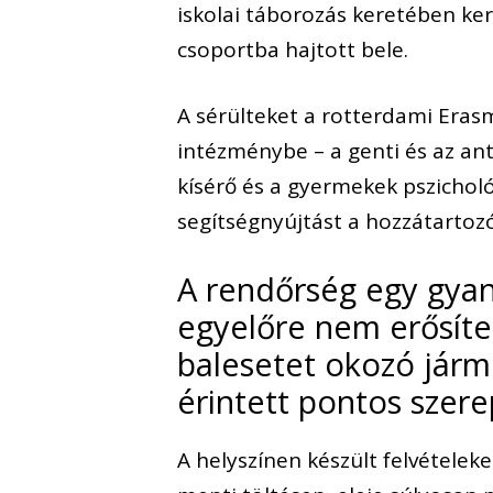
iskolai táborozás keretében ker
csoportba hajtott bele.
A sérülteket a rotterdami Eras
intézménybe – a genti és az ant
kísérő és a gyermekek pszichol
segítségnyújtást a hozzátartozók
A rendőrség egy gyanú
egyelőre nem erősíte
balesetet okozó járm
érintett pontos szere
A helyszínen készült felvétele