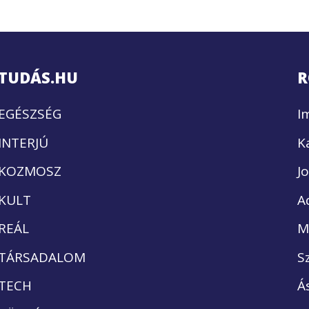
TUDÁS.HU
R
EGÉSZSÉG
I
INTERJÚ
K
KOZMOSZ
J
KULT
A
REÁL
M
TÁRSADALOM
S
TECH
Á