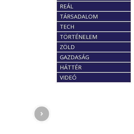
REÁL
TÁRSADALOM
TECH
TÖRTÉNELEM
ZÖLD
GAZDASÁG
HÁTTÉR
VIDEÓ