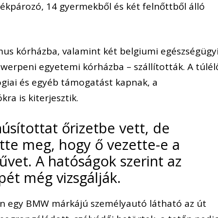
ékpározó, 14 gyermekből és két felnőttből álló
mus kórházba, valamint két belgiumi egészségügy
werpeni egyetemi kórházba – szállították. A túlél
ógiai és egyéb támogatást kapnak, a
ra is kiterjesztik.
sítottat őrizetbe vett, de
tte meg, hogy ő vezette-e a
űvet. A hatóságok szerint az
pét még vizsgálják.
ken egy BMW márkájú személyautó látható az út