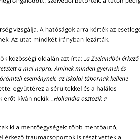
megrongálódott, szélvédői betörtek, a tetőn pedi
ség vizsgálja. A hatóságok arra kérték az esetleg
ek. Az utat mindkét irányban lezárták.
k közösségi oldalán azt írta: „
a Zeelandból érkező
vetetett a mai napra. Aminek minden gyermek és
örömteli eseménynek, az iskolai tábornak kellene
ette: együttérez a sérültekkel és a halálos
 erőt kíván nekik. „
Hollandia osztozik a
ltak ki a mentőegységek: több mentőautó,
l érkező traumacsoportok is részt vettek a