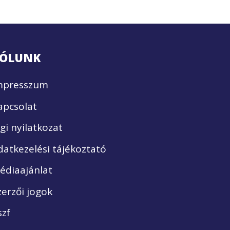
ÓLUNK
mpresszum
apcsolat
ogi nyilatkozat
datkezelési tájékoztató
édiaajánlat
zerzői jogok
szf