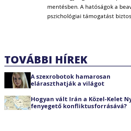
mentésben. A hatóságok a beav
pszichológiai támogatást biztos
TOVÁBBI HÍREK
A szexrobotok hamarosan
eláraszthatják a világot
Hogyan vált Irán a Közel-Kelet 
fenyegető konfliktusforrásává?