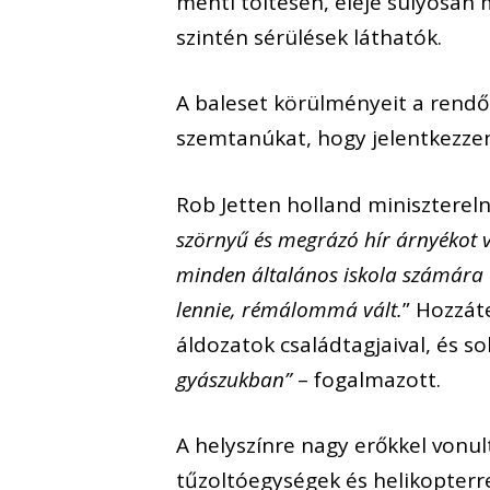
menti töltésen, eleje súlyosan 
szintén sérülések láthatók.
A baleset körülményeit a rendőr
szemtanúkat, hogy jelentkezzen
Rob Jetten holland miniszterelnö
szörnyű és megrázó hír árnyékot 
minden általános iskola számára 
lennie, rémálommá vált.
” Hozzát
áldozatok családtagjaival, és sok
gyászukban”
– fogalmazott.
A helyszínre nagy erőkkel vonu
tűzoltóegységek és helikopterre