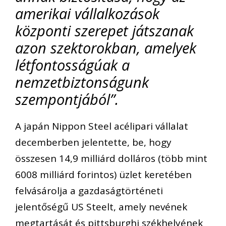
amerikai vállalkozások
központi szerepet játszanak
azon szektorokban, amelyek
létfontosságúak a
nemzetbiztonságunk
szempontjából”.
A japán Nippon Steel acélipari vállalat
decemberben jelentette, be, hogy
összesen 14,9 milliárd dolláros (több mint
6008 milliárd forintos) üzlet keretében
felvásárolja a gazdaságtörténeti
jelentőségű US Steelt, amely nevének
megtartását és pittsburghi székhelyének