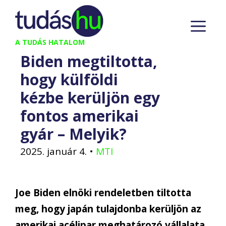
Kilépés
M
a
tartalomba
A TUDÁS HATALOM
Biden megtiltotta,
hogy külföldi
kézbe kerüljön egy
fontos amerikai
gyár – Melyik?
2025. január 4.
•
MTI
Joe Biden elnöki rendeletben tiltotta
meg, hogy japán tulajdonba kerüljön az
amerikai acélipar meghatározó vállalata,