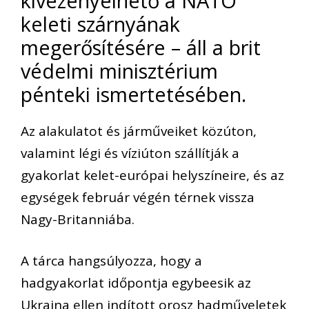
kivezényelhető a NATO
keleti szárnyának
megerősítésére – áll a brit
védelmi minisztérium
pénteki ismertetésében.
Az alakulatot és járműveiket közúton,
valamint légi és víziúton szállítják a
gyakorlat kelet-európai helyszíneire, és az
egységek február végén térnek vissza
Nagy-Britanniába.
A tárca hangsúlyozza, hogy a
hadgyakorlat időpontja egybeesik az
Ukrajna ellen indított orosz hadműveletek