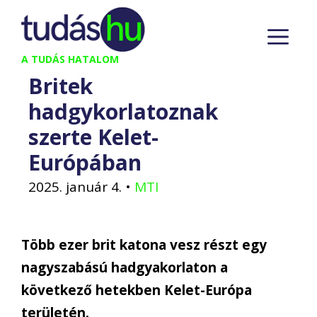
Kilépés
M
a
tartalomba
A TUDÁS HATALOM
Britek
hadgykorlatoznak
szerte Kelet-
Európában
2025. január 4.
•
MTI
Több ezer brit katona vesz részt egy
nagyszabású hadgyakorlaton a
következő hetekben Kelet-Európa
területén.