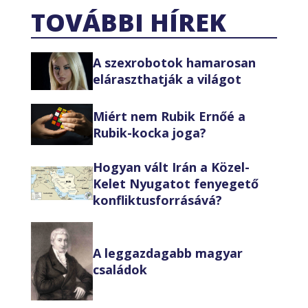
TOVÁBBI HÍREK
A szexrobotok hamarosan
eláraszthatják a világot
Miért nem Rubik Ernőé a
Rubik-kocka joga?
Hogyan vált Irán a Közel-
Kelet Nyugatot fenyegető
konfliktusforrásává?
A leggazdagabb magyar
családok