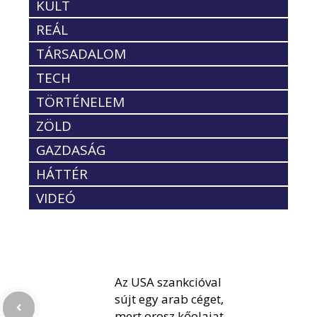
KULT
REÁL
TÁRSADALOM
TECH
TÖRTÉNELEM
ZÖLD
GAZDASÁG
HÁTTÉR
VIDEÓ
Az USA szankcióval
sújt egy arab céget,
mert orosz kőolajat