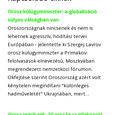
Orosz külügyminiszter: a globalizáció
súlyos válságban van
Oroszországnak nincsenek és nem is
lehetnek agresszív, hódítási tervei
Európában - jelentette ki Szergej Lavrov
orosz külügyminiszter a Primakov-
felolvasások elnevezésű, Moszkvában
megrendezett nemzetközi fórumon.
Okfejtése szerint Oroszország azért volt
kénytelen megindítani "különleges
hadműveletét" Ukrajnában, mert…
Orosz jegybank: 20 ország csatlakozott