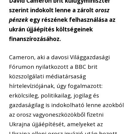
David Cameron brit külügyminiszter
szerint indokolt lenne a zárolt
orosz
pénzek
egy részének felhasználása az
ukrán újjáépítés költségeinek
finanszírozásához.
Cameron, aki a davosi Világgazdasági
Fórumon nyilatkozott a BBC brit
közszolgálati médiatársaság
hírtelevíziójának, úgy fogalmazott:
erkölcsileg, politikailag, jogilag és
gazdaságilag is indokolható lenne azokból
az orosz vagyoneszközökből fizetni
Ukrajna újjáépítését, amelyeket az
Ukrajna elleni orosz invázió után hozott