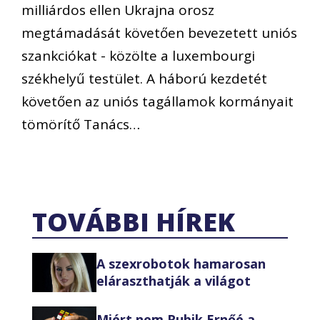
milliárdos ellen Ukrajna orosz
megtámadását követően bevezetett uniós
szankciókat - közölte a luxembourgi
székhelyű testület. A háború kezdetét
követően az uniós tagállamok kormányait
tömörítő Tanács…
TOVÁBBI HÍREK
A szexrobotok hamarosan
eláraszthatják a világot
Miért nem Rubik Ernőé a