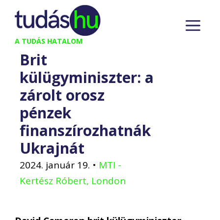
Kilépés
M
a
tartalomba
A TUDÁS HATALOM
Brit
külügyminiszter: a
zárolt orosz
pénzek
finanszírozhatnák
Ukrajnát
2024. január 19.
•
MTI -
Kertész Róbert, London