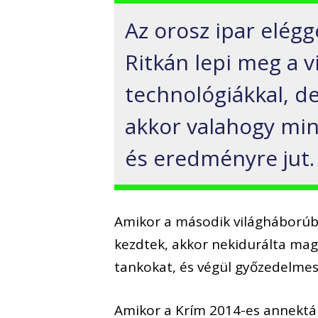
Az orosz ipar elég
g
Ritkán lepi meg a v
technológiákkal, de
akkor valahogy mi
és
eredményre jut.
Amikor a második világháborúb
kezdtek, akkor nekidurálta magá
tankokat, és végül győzedelmes
Amikor a Krím 2014-es annektál