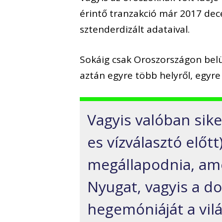
érintő tranzakció
már 2017 dec
sztenderdizált
adataival.
S
okáig csak Oroszországon bel
aztán egyre több helyről, egyr
Vagyis
valóban sike
es vízválasztó előt
megállapodnia, am
Nyugat, vagyis
a do
hegemóniáját
a vil