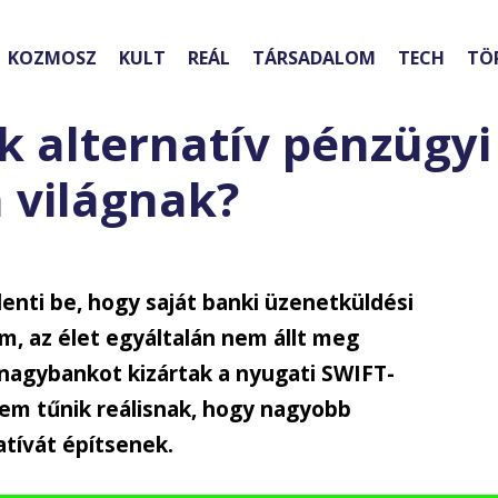
KOZMOSZ
KULT
REÁL
TÁRSADALOM
TECH
TÖ
k alternatív pénzügyi
a világnak?
enti be, hogy saját banki üzenetküldési
m, az élet egyáltalán nem állt meg
nagybankot kizártak a nyugati SWIFT-
em tűnik reálisnak, hogy nagyobb
atívát építsenek.