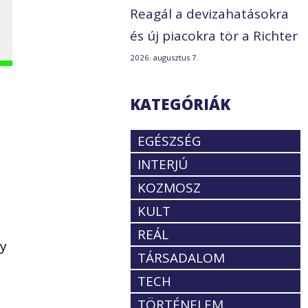
Reagál a devizahatásokra
és új piacokra tör a Richter
2026. augusztus 7.
a
KATEGÓRIÁK
EGÉSZSÉG
INTERJÚ
KOZMOSZ
KULT
REÁL
gy
TÁRSADALOM
TECH
TÖRTÉNELEM