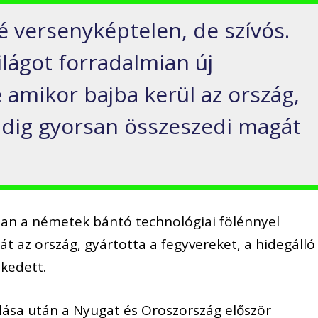
é
versenyképtelen, de szívós.
ilágot forradalmian új
 amikor bajba kerül az ország,
ndig
gyorsan összeszedi magát
an a németek bántó technológiai fölénnyel
t az ország, gyártotta a fegyvereket, a hidegálló
kedett.
ása után a Nyugat és Oroszország először