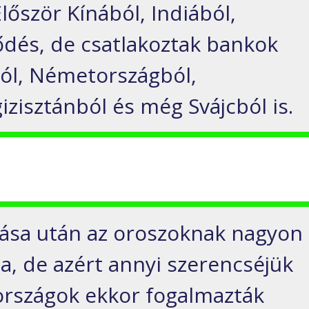
lőször
Kínából
, Indiából,
ődés,
de csatlakoztak bankok
ól, Németországból,
rgizisztánból és
még
Svájcból
is.
ása után
az oroszoknak
n
agyon
ia, de azért
annyi s
zerencséjük
országok
ekkor fogalmazták