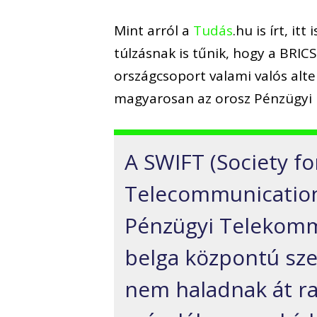
Mint arról a
Tudás
.hu
is írt, it
túlz
á
snak is tűnik, hogy a BRICS 
országcsoport
valami valós alt
magyarosan
az orosz
Pénzügy
i
A SWIFT (Society
fo
Telecommunicatio
Pénzügyi Telekom
belga központú sze
nem haladnak át raj