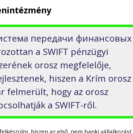
llenintézmény
истема
передачи
финансовых
rozottan
a SWIFT pénzügyi
zerének orosz megfelelője,
jleszt
ene
k
, hiszen a Krím
orosz
r felmerült, hogy az orosz
pcsolhatják a
SWIFT-ről
.
felkészülni,
hiszen
az első, nem banki vállalkozást 