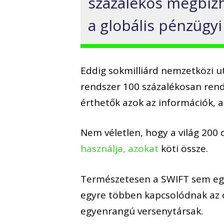
százalékos
megbízh
a globális pénzügyi
Eddig
sokmilliárd nemzetközi u
rendszer 100 százalékosan rend
érthetők azok az információk, a
Nem véletlen, hogy
a világ 200
használja, azokat
köti össze.
Természetesen a SWIFT sem egy
egyre többen kapcso
l
ódnak az 
egyenrangú versenytársak.