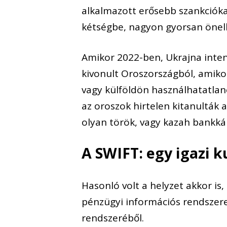
alkalmazott
erőse
bb szankciók
kétségbe, nagyon gyorsan önell
Amikor 2022-ben, Ukrajna int
kivonult
Oroszországból
, amik
vagy külföldön használhatatlan
az oroszok hirtelen kitanulták 
olyan török, vagy kazah bankká
A SWIFT
: egy igazi 
Hasonló volt a helyzet
akkor is
,
pénzügyi
információs
rendszer
rendszeréből
.