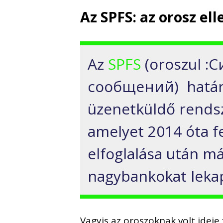
Az SPFS: az orosz e
Az
SPFS
(
oroszul :
С
сообщений
)
hatá
üzenetküldő
rends
amelyet
2014 óta
fe
elfoglalása után má
nagybankokat leka
Vagyis az oroszoknak volt ideje 