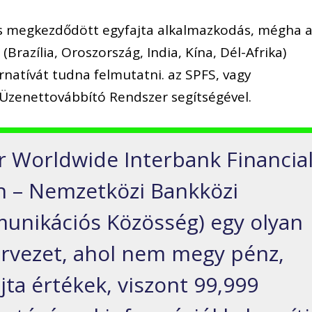
t is megkezdődött egyfajta alkalmazkodás,
mégha
a
(Brazília, Oroszország, India, Kína, Dél-Afrika)
ernatívát tudna felmutatni. az SPFS, vagy
 Üzenet
továbbító Rendszer segítségével.
r
Worldwide
Interbank
Financia
n
– Nemzetközi Bankközi
munikációs
Közösség
) egy olyan
rvezet, a
hol nem megy pénz,
ta értékek, viszont
99,
999