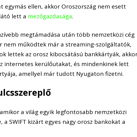
at
egymás ellen
, akkor Oroszország nem esett
átó lett a
mezőgazdasága
.
enzívebb megtámadása után több nemzetközi cég
or nem működtek
már
a
streaming-szolgáltatók
,
ok lettek
az orosz kibocsátású bankkártyák, akko
az internetes kerülőutakat, és mindenkinek lett
rtyája, amellyel
már
tudott Nyugaton fizetni.
kulcsszereplő
amikor a világ egyik
legfontosabb nemzetközi
e
, a SWIFT
kizárt egyes nagy orosz bankokat a