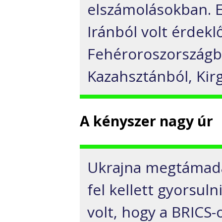
elszámolásokban
.
E
Iránból
volt érdekl
Fehér
oroszországb
Kazahsztánból
, Ki
A kényszer
nagy úr
Ukrajna megtámad
fel kellett gyorsuln
volt, hogy a
BRICS-