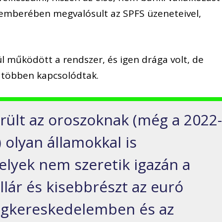
emberében megvalósult az SPFS üzeneteivel,
ül működött
a rendszer, és igen drága volt, de
e többen kapcsolódtak.
rült az oroszoknak (még a 2022
t) olyan
államokkal is
elye
k nem szeretik
igazán a
llár és
kisebbrészt
az euró
ágkereskedelemben és az