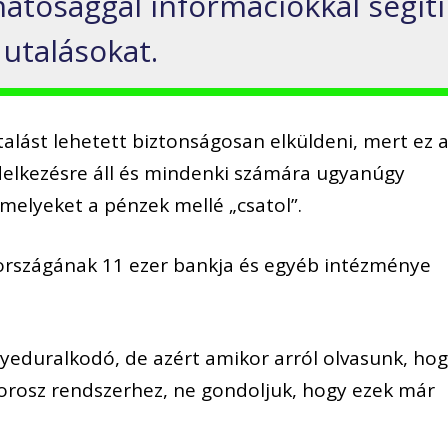
atósággal
informáci
ókkal segíti
 utalások
at
.
talást lehetett biztonságosan elküldeni,
mert ez 
elkezésre áll
és
mindenki számára ugyanúgy
melyeket a pénzek mellé „csatol”.
 országának
11 ezer bankja
és egyéb intézménye
eduralkodó, de azért amikor arról olvasunk, ho
orosz rendszerhez, ne gondoljuk, hogy ezek már