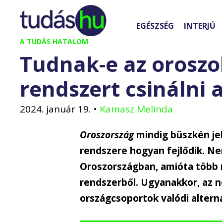
Kilépés
a
EGÉSZSÉG
INTERJÚ
tartalomba
A TUDÁS HATALOM
Tudnak-e az oroszo
rendszert csinálni 
2024. január 19.
•
Kamasz Melinda
Oroszország
mindig büszkén jel
rendszere hogyan fejlődik. Ne
Oroszországban, amióta több 
rendszerből. Ugyanakkor, az n
országcsoportok valódi altern