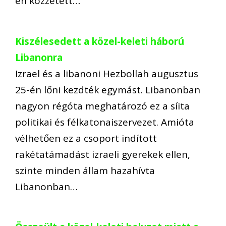
en közzétett…
Kiszélesedett a közel-keleti háború
Libanonra
Izrael és a libanoni Hezbollah augusztus
25-én lőni kezdték egymást. Libanonban
nagyon régóta meghatározó ez a síita
politikai és félkatonaiszervezet. Amióta
vélhetően ez a csoport indított
rakétatámadást izraeli gyerekek ellen,
szinte minden állam hazahívta
Libanonban…