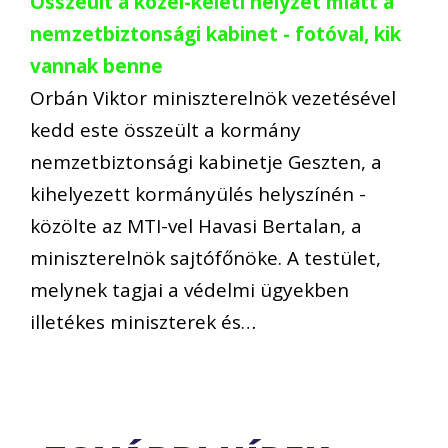
Összeült a közel-keleti helyzet miatt a
nemzetbiztonsági kabinet - fotóval, kik
vannak benne
Orbán Viktor miniszterelnök vezetésével
kedd este összeült a kormány
nemzetbiztonsági kabinetje Geszten, a
kihelyezett kormányülés helyszínén -
közölte az MTI-vel Havasi Bertalan, a
miniszterelnök sajtófőnöke. A testület,
melynek tagjai a védelmi ügyekben
illetékes miniszterek és…