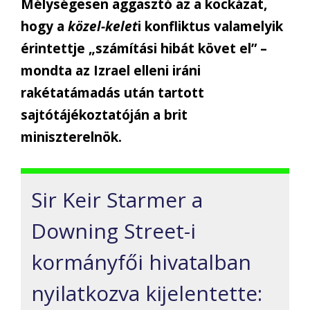
Mélységesen aggasztó az a kockázat,
hogy a
közel-kelet
i konfliktus valamelyik
érintettje „számítási hibát követ el” –
mondta az Izrael elleni iráni
rakétatámadás után tartott
sajtótájékoztatóján a brit
miniszterelnök.
Sir Keir Starmer a
Downing Street-i
kormányfői hivatalban
nyilatkozva kijelentette: