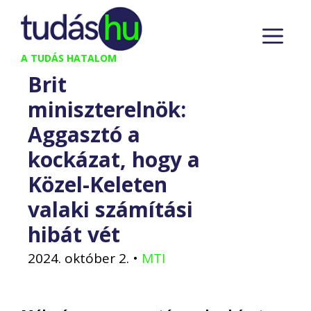
Kilépés
M
a
tartalomba
A TUDÁS HATALOM
Brit
miniszterelnök:
Aggasztó a
kockázat, hogy a
Közel-Keleten
valaki számítási
hibát vét
2024. október 2.
•
MTI