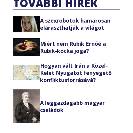
TOVÁBBI HÍREK
A szexrobotok hamarosan
eláraszthatják a világot
Miért nem Rubik Ernőé a
Rubik-kocka joga?
Hogyan vált Irán a Közel-
Kelet Nyugatot fenyegető
konfliktusforrásává?
A leggazdagabb magyar
családok