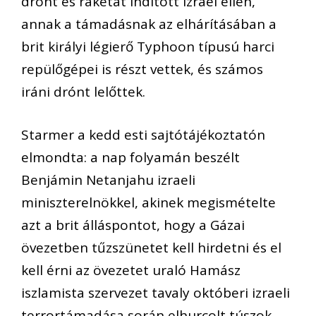
drónt és rakétát indított Izrael ellen,
annak a támadásnak az elhárításában a
brit királyi légierő Typhoon típusú harci
repülőgépei is részt vettek, és számos
iráni drónt lelőttek.
Starmer a kedd esti sajtótájékoztatón
elmondta: a nap folyamán beszélt
Benjámin Netanjahu izraeli
miniszterelnökkel, akinek megismételte
azt a brit álláspontot, hogy a Gázai
övezetben tűzszünetet kell hirdetni és el
kell érni az övezetet uraló Hamász
iszlamista szervezet tavaly októberi izraeli
terrortámadása során elhurcolt túszok