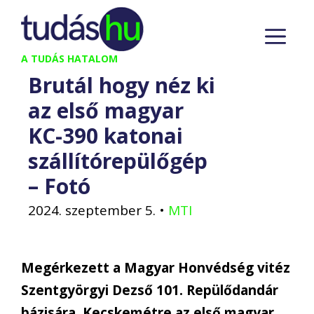
Kilépés
M
a
tartalomba
A TUDÁS HATALOM
Brutál hogy néz ki
az első magyar
KC-390 katonai
szállítórepülőgép
– Fotó
2024. szeptember 5.
•
MTI
Megérkezett a Magyar Honvédség vitéz
Szentgyörgyi Dezső 101. Repülődandár
bázisára, Kecskemétre az első magyar