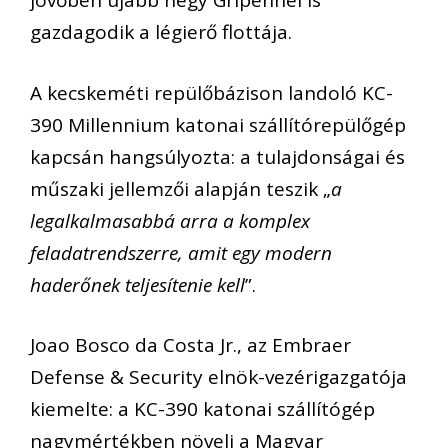
jövőben újabb négy Gripennel is
gazdagodik a légierő flottája.
A kecskeméti repülőbázison landoló KC-
390 Millennium katonai szállítórepülőgép
kapcsán hangsúlyozta: a tulajdonságai és
műszaki jellemzői alapján teszik „
a
legalkalmasabbá arra a komplex
feladatrendszerre, amit egy modern
haderőnek teljesítenie kell
”.
Joao Bosco da Costa Jr., az Embraer
Defense & Security elnök-vezérigazgatója
kiemelte: a KC-390 katonai szállítógép
nagymértékben növeli a Magyar