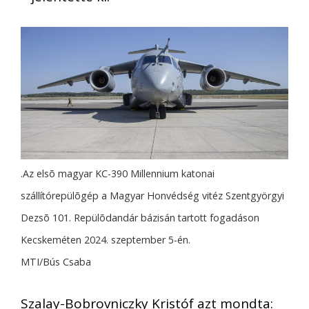
.Az elsõ magyar KC-390 Millennium katonai
szállítórepülõgép a Magyar Honvédség vitéz Szentgyörgyi
Dezsõ 101. Repülõdandár bázisán tartott fogadáson
Kecskeméten 2024. szeptember 5-én.
MTI/Bús Csaba
Szalay-Bobrovniczky Kristóf azt mondta: