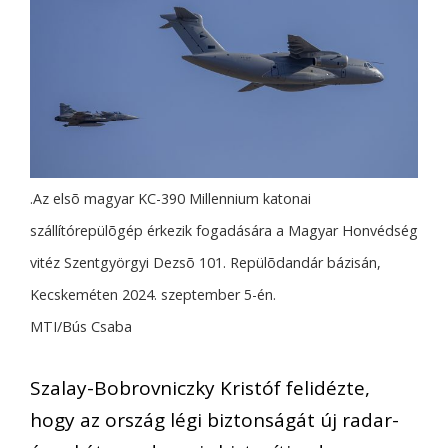
.Az elsõ magyar KC-390 Millennium katonai
szállítórepülõgép érkezik fogadására a Magyar Honvédség
vitéz Szentgyörgyi Dezsõ 101. Repülõdandár bázisán,
Kecskeméten 2024. szeptember 5-én.
MTI/Bús Csaba
Szalay-Bobrovniczky Kristóf felidézte,
hogy az ország légi biztonságát új radar-