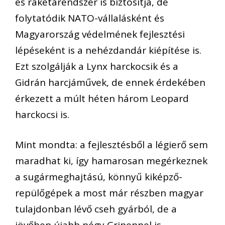
és rakétarendszer is biztosítja, de
folytatódik NATO-vállalásként és
Magyarország védelmének fejlesztési
lépéseként is a nehézdandár kiépítése is.
Ezt szolgálják a Lynx harckocsik és a
Gidrán harcjáművek, de ennek érdekében
érkezett a múlt héten három Leopard
harckocsi is.
Mint mondta: a fejlesztésből a légierő sem
maradhat ki, így hamarosan megérkeznek
a sugármeghajtású, könnyű kiképző-
repülőgépek a most már részben magyar
tulajdonban lévő cseh gyárból, de a