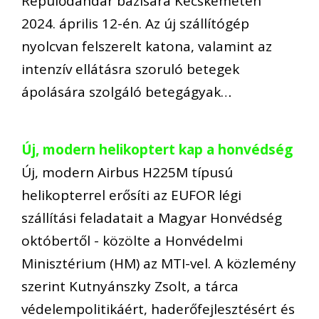
Repülődandár bázisára Kecskeméten
2024. április 12-én. Az új szállítógép
nyolcvan felszerelt katona, valamint az
intenzív ellátásra szoruló betegek
ápolására szolgáló betegágyak…
Új, modern helikoptert kap a honvédség
Új, modern Airbus H225M típusú
helikopterrel erősíti az EUFOR légi
szállítási feladatait a Magyar Honvédség
októbertől - közölte a Honvédelmi
Minisztérium (HM) az MTI-vel. A közlemény
szerint Kutnyánszky Zsolt, a tárca
védelempolitikáért, haderőfejlesztésért és