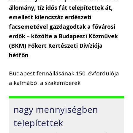
állomány, tíz idős fát telepítettek át,
emellett kilencszáz erdészeti
facsemetével gazdagodtak a fővárosi
erdők – közölte a Budapesti Közművek
(BKM) Főkert Kertészeti Divíziója
hétfőn
.
Budapest fennállásának 150. évfordulója
alkalmából a szakemberek
nagy mennyiségben
telepítettek