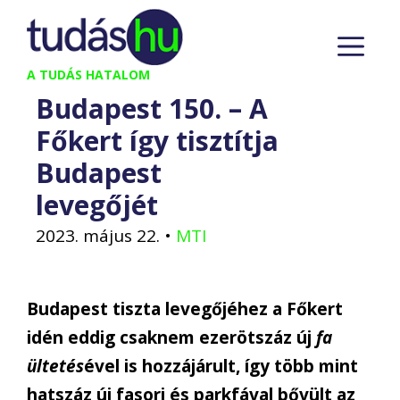
Kilépés
M
a
tartalomba
A TUDÁS HATALOM
Budapest 150. – A
Főkert így tisztítja
Budapest
levegőjét
2023. május 22.
•
MTI
Budapest tiszta levegőjéhez a Főkert
idén eddig csaknem ezerötszáz új
fa
ültetés
ével is hozzájárult, így több mint
hatszáz új fasori és parkfával bővült az