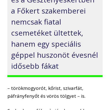
a Főkert szakemberei
nemcsak fiatal
csemetéket ültettek,
hanem egy speciális
géppel huszonöt évesnél
idősebb fákat
– törökmogyorót, kőrist, szivarfát,
páfrányfenyőt és vörös tölgyet – is.