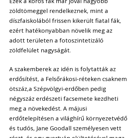
Ezek a koros fák már jóval nagyobb
zöldtömeggel rendelkeznek, mint a
díszfaiskolából frissen kikerült fiatal fák,
ezért hatékonyabban növelik meg az
adott területen a fotoszintetizáló
zöldfelület nagyságát.
A szakemberek az idén is folytatták az
erdősítést, a Felsőrákosi-réteken csaknem
ötszáz,a Szépvölgyi-erdőben pedig
négyszáz erdészeti facsemete kezdheti
meg a növekedést. A májusi
erdőtelepítésen a világhírű környezetvédő
és tudós, Jane Goodall személyesen vett
részt, és egy gyertyán elültetésével maga