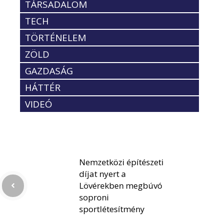
TÁRSADALOM
TECH
TÖRTÉNELEM
ZÖLD
GAZDASÁG
HÁTTÉR
VIDEÓ
Nemzetközi építészeti
díjat nyert a
Lövérekben megbúvó
soproni
sportlétesítmény