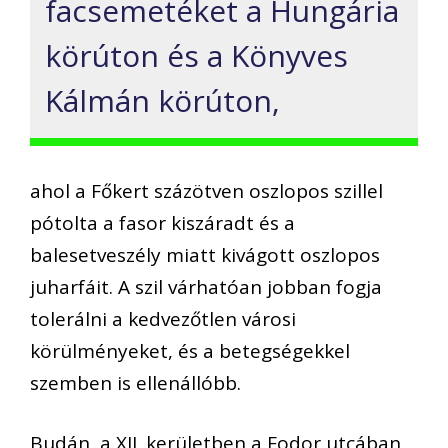
facsemetéket a Hungária
körúton és a Könyves
Kálmán körúton,
ahol a Főkert százötven oszlopos szillel
pótolta a fasor kiszáradt és a
balesetveszély miatt kivágott oszlopos
juharfáit. A szil várhatóan jobban fogja
tolerálni a kedvezőtlen városi
körülményeket, és a betegségekkel
szemben is ellenállóbb.
Budán, a XII. kerületben a Fodor utcában