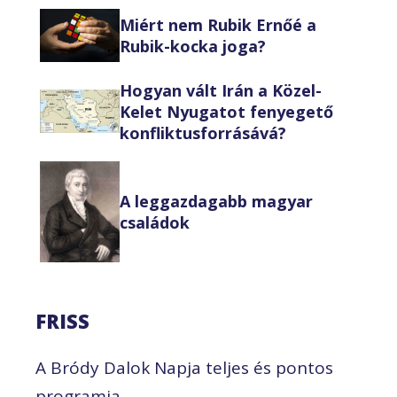
Miért nem Rubik Ernőé a
Rubik-kocka joga?
Hogyan vált Irán a Közel-
Kelet Nyugatot fenyegető
konfliktusforrásává?
A leggazdagabb magyar
családok
FRISS
A Bródy Dalok Napja teljes és pontos
programja