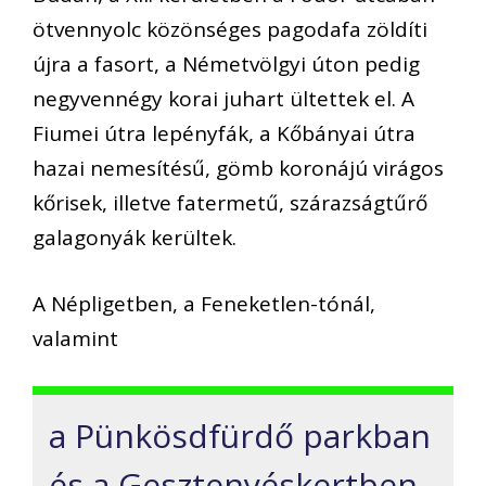
ötvennyolc közönséges pagodafa zöldíti
újra a fasort, a Németvölgyi úton pedig
negyvennégy korai juhart ültettek el. A
Fiumei útra lepényfák, a Kőbányai útra
hazai nemesítésű, gömb koronájú virágos
kőrisek, illetve fatermetű, szárazságtűrő
galagonyák kerültek.
A Népligetben, a Feneketlen-tónál,
valamint
a Pünkösdfürdő parkban
és a Gesztenyéskertben