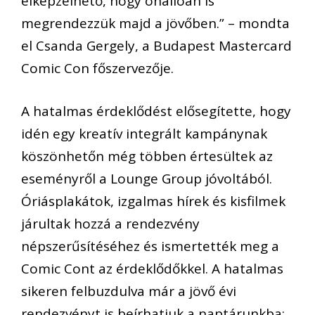
elképzelhető, hogy önállóan is
megrendezzük majd a jövőben
.”
–
mondta
el
Csanda
Gergely
,
a
Budapest
Mastercard
Comic
Con főszervezője.
A hatalmas érdeklődést elősegítette, hogy
idén egy kreatív integrált kampánynak
köszönhetőn még többen értesültek az
eseményről a
Lounge
Group
jóvoltából
.
Óriásplakátok,
izgalmas
hírek
és kisfilmek
járultak hozzá a rendezvény
népszerűsítéséhez és ismertették meg a
Comic
Cont az érdeklődőkkel. A hatalmas
sikeren felbuzdulva már a jövő évi
rendezvényt is beírhatjuk a naptárunkba: