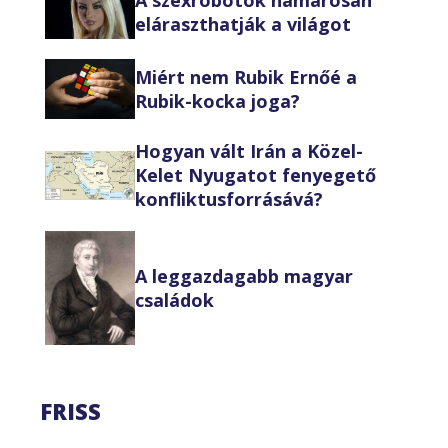
eláraszthatják a világot
Miért nem Rubik Ernőé a
Rubik-kocka joga?
Hogyan vált Irán a Közel-
Kelet Nyugatot fenyegető
konfliktusforrásává?
A leggazdagabb magyar
családok
FRISS