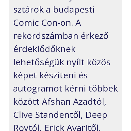
sztárok a budapesti
Comic
Con-
on
. A
rekordszámban érkező
érdeklődőknek
lehetőségük nyílt közös
képet készíteni és
autogramot kérni többek
között
Afshan
Azadtól
,
Clive
Standentől
, Deep
Roytól,
Erick
Avaritől
,