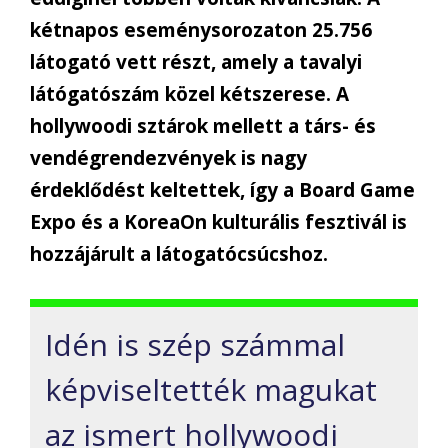
két
napos eseménysorozat
on
25.756
látogató vett részt, am
ely
a tavalyi
látógatószám
közel kétszerese
.
A
hollywoodi sztárok mellett a
társ- és
vendégrendezvények is nagy
érdeklődést keltettek,
így
a
Board
Game
Expo és a
KoreaOn
kulturális fesztivál
is
hozzájárult a látogatócsúcshoz.
Idén is szép számmal
képviseltették magukat
az ismert hollywoodi