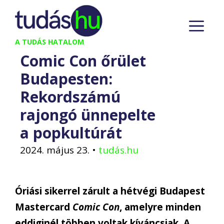
Kilépés
M
a
tartalomba
A TUDÁS HATALOM
Comic Con őrület
Budapesten:
Rekordszámú
rajongó ünnepelte
a popkultúrát
2024. május 23.
•
tudás.hu
Óriási sikerrel zárult
a hétvégi
Budapest
Mastercard
Comic
Con
, amely
re
minden
eddiginél többen voltak kíváncsiak.
A