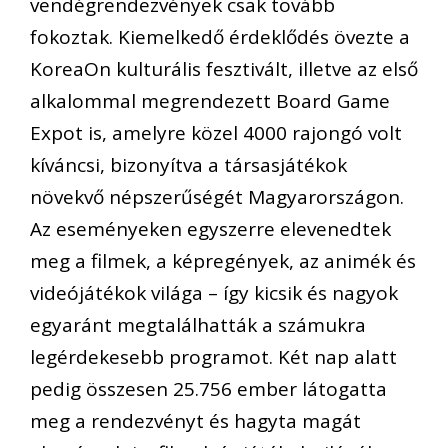
vendégrendezvények
csak
tovább
fokoztak. Kiemelkedő érdeklődés övezte
a
KoreaOn
kulturális fesztivált
, illetve a
z első
alkalommal megrendezett
Board
Game
Expo
t is
,
amely
re
közel 4000
rajongó volt
kíváncsi,
bizonyítva a társasjátékok
növekvő népszerűségét Magyarországon.
Az eseményeken egyszerre elevenedtek
meg a filmek, a képregények, az animék és
videójátékok világa – így kicsik és nagyok
egyaránt megtalálhatták a számukra
legérdekesebb programot
.
Két nap alatt
pedig összesen
25.756 ember látogatta
meg a
rendezvényt és
hagyta magát