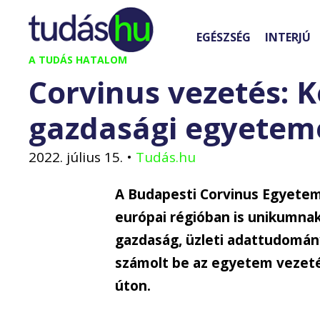
Kilépés
a
EGÉSZSÉG
INTERJÚ
tartalomba
A TUDÁS HATALOM
Corvinus vezetés: 
gazdasági egyetem
2022. július 15.
•
Tudás.hu
A Budapesti Corvinus Egyetem 
európai régióban is unikumnak 
gazdaság, üzleti adattudomány
számolt be az egyetem vezetés
úton.