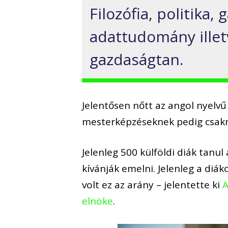
Filozófia, politika,
adattudomány illetv
gazdaságtan.
Jelentősen nőtt az angol nyelvű
mesterképzéseknek pedig csakn
Jelenleg 500 külföldi diák tanu
kívánják emelni. Jelenleg a diák
volt ez az arány – jelentette ki
A
elnöke
.