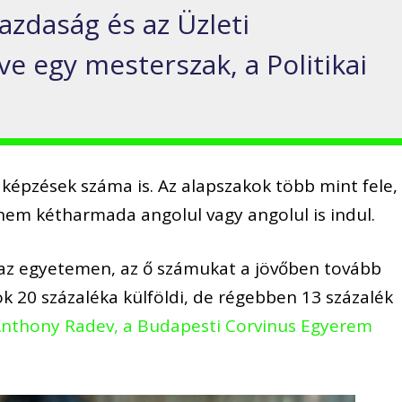
 gazdaság és az Üzleti
e egy mesterszak, a Politikai
 képzések száma is. Az alapszakok több mint fele,
em kétharmada angolul vagy angolul is indul.
l az egyetemen, az ő számukat a jövőben tovább
ok 20 százaléka külföldi, de régebben 13 százalék
nthony Radev, a Budapesti Corvinus Egyerem