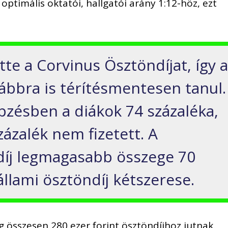
ptimális oktatói, hallgatói arány 1:12-höz, ezt
te a Corvinus Ösztöndíjat, így 
ábbra is térítésmentesen tanul.
épzésben a diákok 74 százaléka,
ázalék nem fizetett. A
díj legmagasabb összege 70
 állami ösztöndíj kétszerese.
 összesen 280 ezer forint ösztöndíjhoz jutnak.