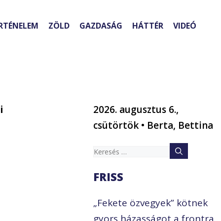
RTÉNELEM
ZÖLD
GAZDASÁG
HÁTTÉR
VIDEÓ
i
2026. augusztus 6.,
csütörtök • Berta, Bettina
Keresés:
FRISS
„Fekete özvegyek” kötnek
gyors házasságot a frontra