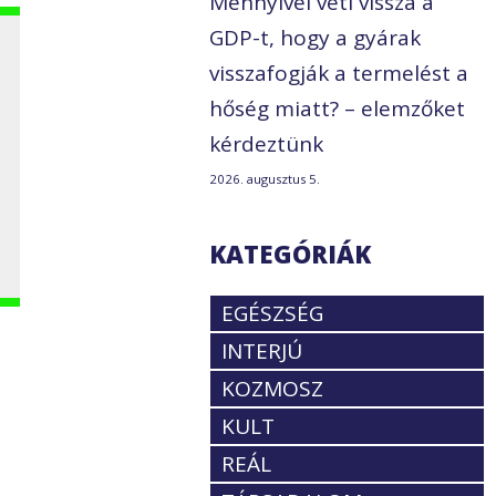
Mennyivel veti vissza a
GDP-t, hogy a gyárak
visszafogják a termelést a
hőség miatt? – elemzőket
kérdeztünk
2026. augusztus 5.
KATEGÓRIÁK
EGÉSZSÉG
b
INTERJÚ
KOZMOSZ
KULT
REÁL
i