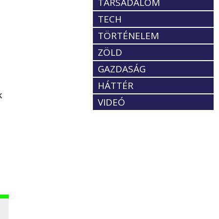
TÁRSADALOM
TECH
TÖRTÉNELEM
ZÖLD
GAZDASÁG
HÁTTÉR
k
VIDEÓ