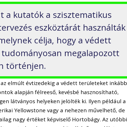
t a kutatók a szisztematikus
ervezés eszköztárát használták
melynek célja, hogy a védett
se tudományosan megalapozott
 történjen.
az elmúlt évtizedekig a védett területeket inkáb
ontok alapján félreeső, kevésbé hasznosítható,
en látványos helyeken jelölték ki. Ilyen például a
merikai Yellowstone vagy a nehezen művelhető, de
ailag nagy értéket képviselő Hortobágy. Az utóbb