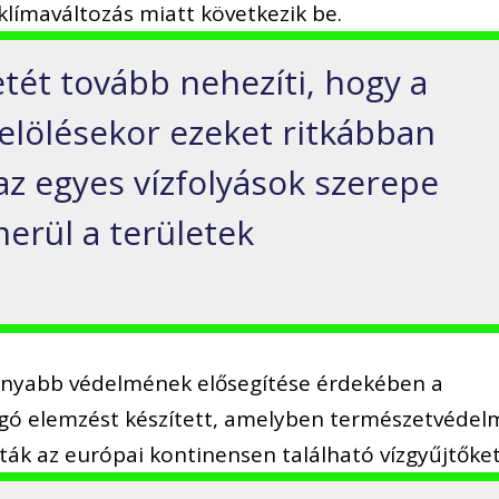
 klímaváltozás miatt következik be.
tét tovább nehezíti, hogy a
jelölésekor ezeket ritkábban
az egyes vízfolyások szerepe
erül a területek
konyabb védelmének elősegítése érdekében a
gó elemzést készített, amelyben természetvédel
ták az európai kontinensen található vízgyűjtőket