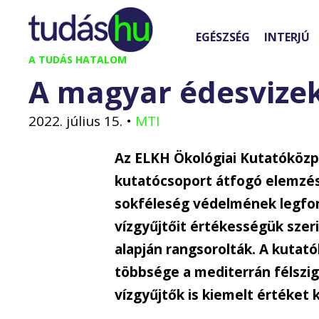
Kilépés
a
EGÉSZSÉG
INTERJÚ
tartalomba
A TUDÁS HATALOM
A magyar édesvizek
2022. július 15.
•
MTI
Az ELKH Ökológiai Kutatóközp
kutatócsoport átfogó elemzést
sokféleség védelmének legfon
vízgyűjtőit értékességük szer
alapján rangsorolták. A kutató
többsége a mediterrán félszig
vízgyűjtők is kiemelt értéket 