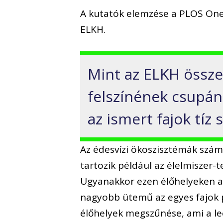
A kutatók elemzése a PLOS One 
ELKH.
Mint az ELKH össze
felszínének csupán
az ismert fajok tíz
Az édesvízi ökoszisztémák számo
tartozik például az élelmiszer-t
Ugyanakkor ezen élőhelyeken a 
nagyobb ütemű az egyes fajok 
élőhelyek megszűnése, ami a l