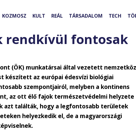
KOZMOSZ
KULT
REÁL
TÁRSADALOM
TECH
TÖ
 rendkívül fontosak
ont (ÖK) munkatársai által vezetett nemzetköz
 készített az európai édesvízi biológiai
tosabb szempontjairól, melyben a kontinens
int, az ott élő fajok természetvédelmi helyzete
k azt találták, hogy a legfontosabb területek
eteken helyezkedik el, de a magyarországi
képviselnek.