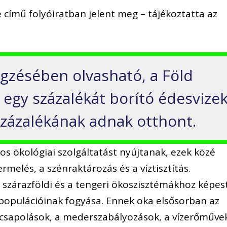
című folyóiratban jelent meg – tájékoztatta az
gzésében olvasható, a Föld
 egy százalékát borító édesvize
 százalékának adnak otthont.
s ökológiai szolgáltatást nyújtanak, ezek közé
ermelés, a szénraktározás és a víztisztítás.
szárazföldi és a tengeri ökoszisztémákhoz képes
populációinak fogyása. Ennek oka elsősorban az
ecsapolások, a mederszabályozások, a vízerőműve