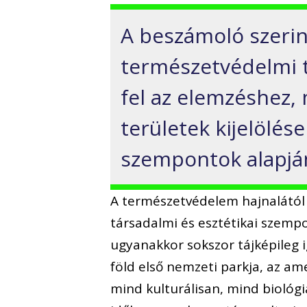
A beszámoló szerin
természetvédelmi t
fel az elemzéshez, 
területek kijelölé
szempontok alapján
A természetvédelem hajnalától 
társadalmi és esztétikai szemp
ugyanakkor sokszor tájképileg ig
föld első nemzeti parkja, az a
mind kulturálisan, mind biológi