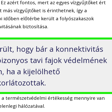
Ez azért fontos, mert az egyes vízgyűjtőket ért
 más vízgyűjtőket is érinthetnek, így a
 időben előtérbe került a folyószakaszok
itásának biztosítása.
ült, hogy bár a konnektivitás
bizonyos tavi fajok védelmének
 ha a kijelölhető
korlátozottak.
ogy a természetvédelmi értékesség mennyire van
elenlegi hálózatával.