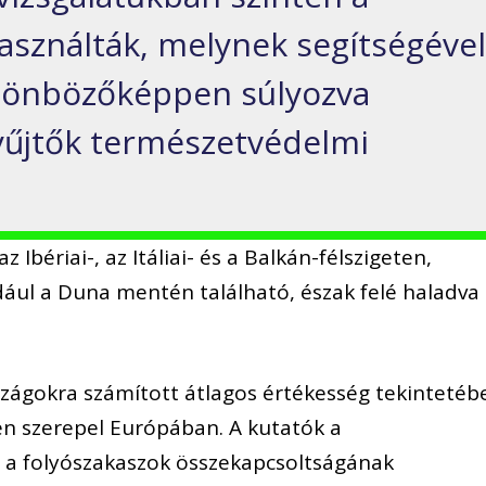
asználták, melynek segítségéve
ülönbözőképpen súlyozva
gyűjtők természetvédelmi
 Ibériai-, az Itáliai- és a Balkán-félszigeten,
dául a Duna mentén található, észak felé haladva
rszágokra számított átlagos értékesség tekintetéb
n szerepel Európában. A kutatók a
 a folyószakaszok összekapcsoltságának