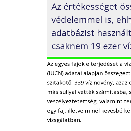
Az értékességet öss
védelemmel is, ehhe
adatbázist használ
csaknem 19 ezer víz
Az egyes fajok elterjedését a 
(IUCN) adatai alapján összegez
szitakötő, 339 vízinövény, azaz 
más súllyal vették számításba, 
veszélyeztetettség, valamint t
egy faj, illetve minél kevésbé k
vizsgálatban.