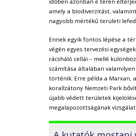
időben azonban e téren elterj
amely a biodiverzitást, valamint
nagyobb mértékű területi lefede
Ennek egyik fontos lépése a tér
végén egyes tervezési egységek 
rácsháló cellái – mellé különbö
számítása általában valamilyen e
történik. Erre példa a Marxan, 
korallzátony Nemzeti Park bőví
újabb védett területek kijelölé
megalapozottságának vizsgálatá
A kutatók mostani 