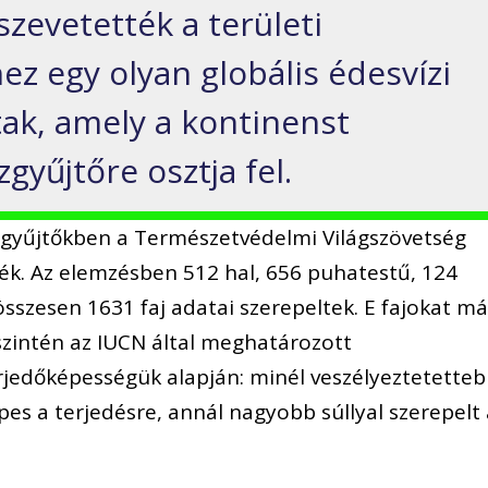
zevetették a területi
z egy olyan globális édesvízi
tak, amely a kontinenst
gyűjtőre osztja fel.
vízgyűjtőkben a Természetvédelmi Világszövetség
ték. Az elemzésben 512 hal, 656 puhatestű, 124
összesen 1631 faj adatai szerepeltek. E fajokat má
szintén az IUCN által meghatározott
erjedőképességük alapján: minél veszélyeztetette
épes a terjedésre, annál nagyobb súllyal szerepelt