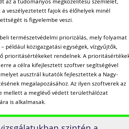
edt az a tudományos megközelítésű szemlélet,
 a veszélyeztetett fajok és élőhelyek minél
ttségét is figyelembe veszi.
beli természetvédelmi priorizálás, mely folyamat
– például közigazgatási egységek, vízgyűjtők,
ző prioritásértékeket rendelnek. A prioritásértéke
rre a célra kifejlesztett szoftver segítségével
amelyet ausztrál kutatók fejlesztettek a Nagy-
tésének megalapozásához. Az ilyen szoftverek az
se mellett a meglévő védett területhálózat
ra is alkalmasak.
vizsgálatukban szintén a