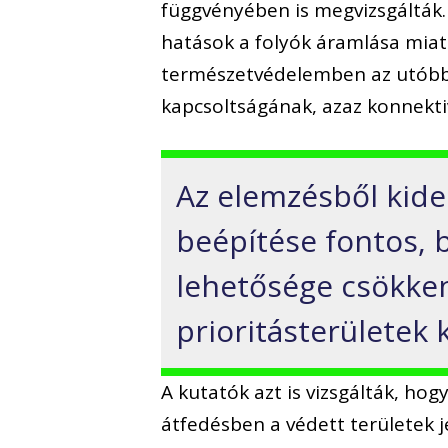
függvényében is megvizsgálták. 
hatások a folyók áramlása miatt
természetvédelemben az utóbbi
kapcsoltságának, azaz konnektiv
Az elemzésből kider
beépítése fontos, 
lehetősége csökken,
prioritásterületek 
A kutatók azt is vizsgálták, h
átfedésben a védett területek j