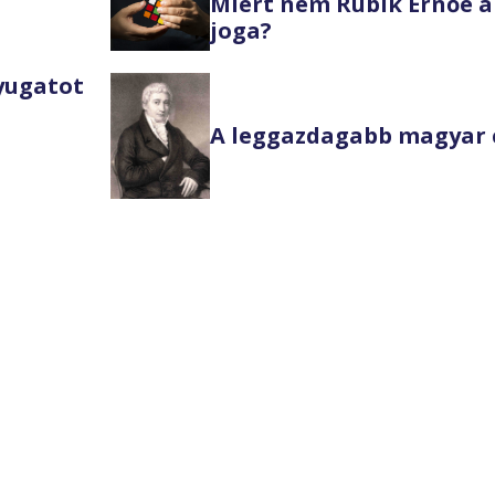
Miért nem Rubik Ernőé a
joga?
Nyugatot
A leggazdagabb magyar 