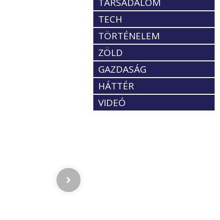
TÁRSADALOM
TECH
TÖRTÉNELEM
ZÖLD
GAZDASÁG
HÁTTÉR
VIDEÓ