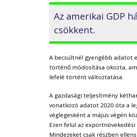
Az amerikai GDP há
csökkent.
A becsültnél gyengébb adatot el
történő módosítása okozta, ami
lefelé történt változtatása.
A gazdasági teljesítmény kéth
vonatkozó adatot 2020 óta a leg
véglegesként a május végén köz
Ezen felül az exportnövekedési 
Mindezeket csak részben ellens