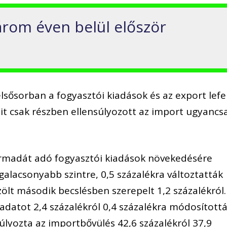
rom éven belül először
sősorban a fogyasztói kiadások és az export lefe
t csak részben ellensúlyozott az import ugyancs
armadát adó fogyasztói kiadások növekedésére
alacsonyabb szintre, 0,5 százalékra változtatták
ölt második becslésben szerepelt 1,2 százalékról.
adatot 2,4 százalékról 0,4 százalékra módosítottá
úlyozta az importbővülés 42,6 százalékról 37,9