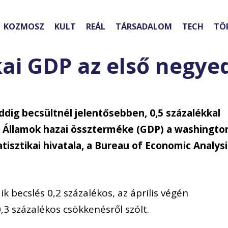
KOZMOSZ
KULT
REÁL
TÁRSADALOM
TECH
TÖ
ai GDP az első negy
ddig becsültnél jelentősebben, 0,5 százalékkal
t Államok hazai összterméke (GDP) a washingto
isztikai hivatala, a Bureau of Economic Analysi
 becslés 0,2 százalékos, az április végén
,3 százalékos csökkenésről szólt.