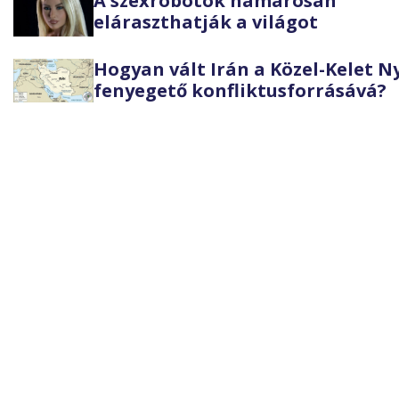
A szexrobotok hamarosan
eláraszthatják a világot
Hogyan vált Irán a Közel-Kelet 
fenyegető konfliktusforrásává?