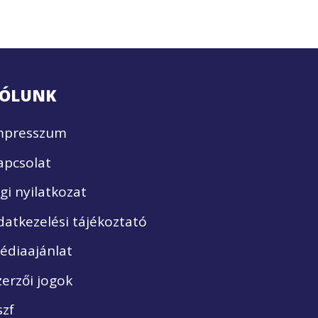
ÓLUNK
mpresszum
apcsolat
ogi nyilatkozat
datkezelési tájékoztató
édiaajánlat
zerzői jogok
szf