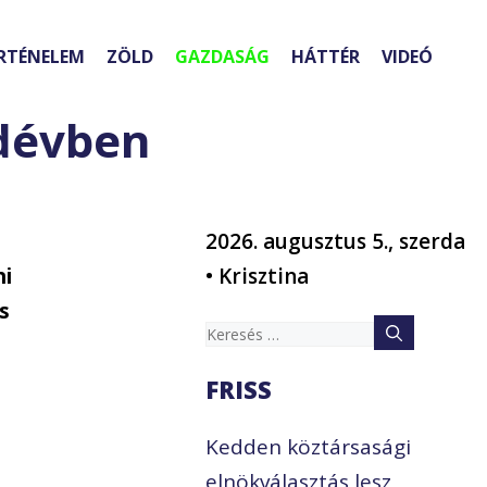
RTÉNELEM
ZÖLD
GAZDASÁG
HÁTTÉR
VIDEÓ
edévben
2026. augusztus 5., szerda
ni
• Krisztina
s
Keresés:
FRISS
Kedden köztársasági
elnökválasztás lesz