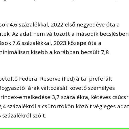
.
sok 4,6 százalékkal, 2022 első negyedéve óta a
ek. Az adat nem változott a második becslésben
ások 7,6 százalékkal, 2023 közepe óta a
minimálisan kisebb a korábban becsült 7,8
etöltő Federal Reserve (Fed) által preferált
 fogyasztói árak változását követő személyes
árindex-emelkedése 3,7 százalékra, kétéves csúcs
,4 százalékról a csütörtökön közölt végleges ada
 százalékról szólt.