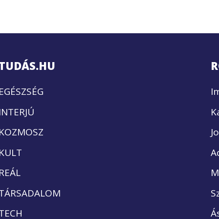
TUDÁS.HU
R
EGÉSZSÉG
I
INTERJÚ
K
KOZMOSZ
J
KULT
A
REÁL
M
TÁRSADALOM
S
TECH
Á