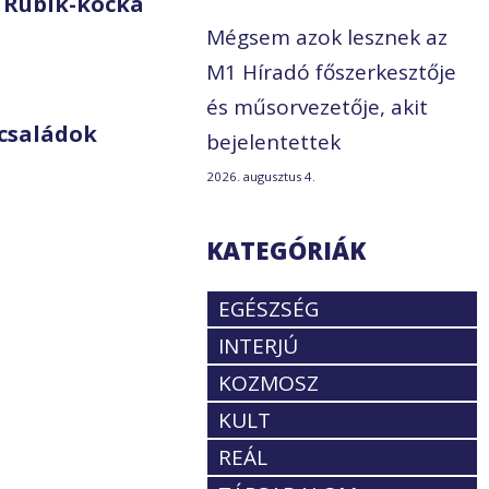
 Rubik-kocka
Mégsem azok lesznek az
M1 Híradó főszerkesztője
és műsorvezetője, akit
családok
bejelentettek
2026. augusztus 4.
KATEGÓRIÁK
EGÉSZSÉG
INTERJÚ
KOZMOSZ
KULT
REÁL