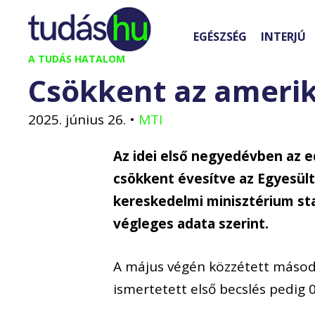
Kilépés
a
EGÉSZSÉG
INTERJÚ
tartalomba
A TUDÁS HATALOM
Csökkent az amerik
2025. június 26.
•
MTI
Az idei első negyedévben az e
csökkent évesítve az Egyesül
kereskedelmi minisztérium stat
végleges adata szerint.
A május végén közzétett második
ismertetett első becslés pedig 0