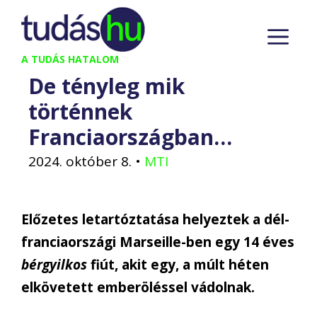
Kilépés
M
a
tartalomba
A TUDÁS HATALOM
De tényleg mik
történnek
Franciaországban…
2024. október 8.
•
MTI
Előzetes letartóztatása helyeztek a dél-
franciaországi Marseille-ben egy 14 éves
bérgyilkos
fiút, akit egy, a múlt héten
elkövetett emberöléssel vádolnak.