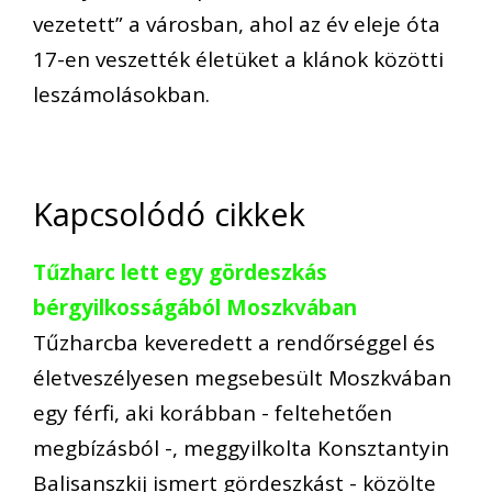
vezetett” a városban, ahol az év eleje óta
17-en veszették életüket a klánok közötti
leszámolásokban.
Kapcsolódó cikkek
Tűzharc lett egy gördeszkás
bérgyilkosságából Moszkvában
Tűzharcba keveredett a rendőrséggel és
életveszélyesen megsebesült Moszkvában
egy férfi, aki korábban - feltehetően
megbízásból -, meggyilkolta Konsztantyin
Balisanszkij ismert gördeszkást - közölte