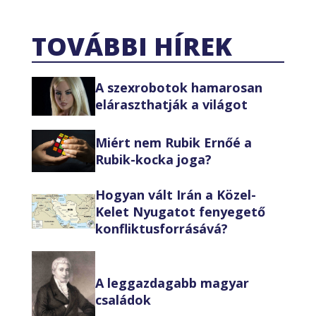
TOVÁBBI HÍREK
A szexrobotok hamarosan
eláraszthatják a világot
Miért nem Rubik Ernőé a
Rubik-kocka joga?
Hogyan vált Irán a Közel-
Kelet Nyugatot fenyegető
konfliktusforrásává?
A leggazdagabb magyar
családok