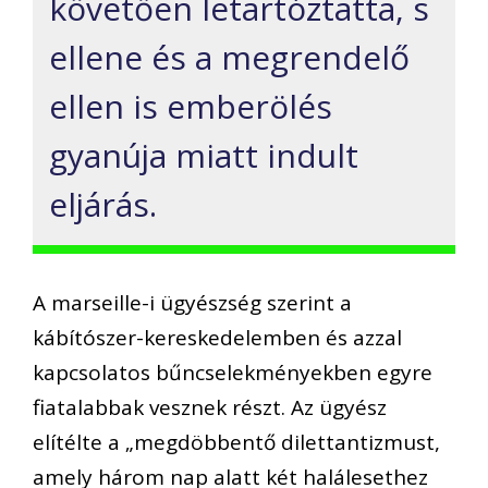
követően letartóztatta, s
ellene és a megrendelő
ellen is emberölés
gyanúja miatt indult
eljárás.
A marseille-i ügyészség szerint a
kábítószer-kereskedelemben és azzal
kapcsolatos bűncselekményekben egyre
fiatalabbak vesznek részt. Az ügyész
elítélte a „megdöbbentő dilettantizmust,
amely három nap alatt két halálesethez