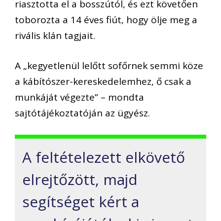
riasztotta el a bosszútól, és ezt követően
toborozta a 14 éves fiút, hogy ölje meg a
rivális klán tagjait.
A „kegyetlenül lelőtt sofőrnek semmi köze
a kábítószer-kereskedelemhez, ő csak a
munkáját végezte” – mondta
sajtótájékoztatóján az ügyész.
A feltételezett elkövető
elrejtőzött, majd
segítséget kért a