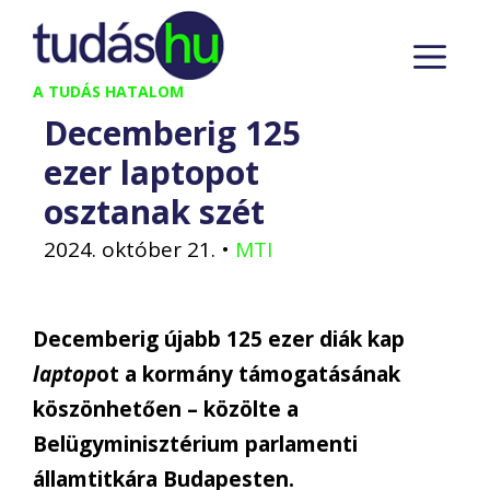
Kilépés
M
a
tartalomba
A TUDÁS HATALOM
Decemberig 125
ezer laptopot
osztanak szét
2024. október 21.
•
MTI
Decemberig újabb 125 ezer diák kap
laptop
ot a kormány támogatásának
köszönhetően – közölte a
Belügyminisztérium parlamenti
államtitkára Budapesten.