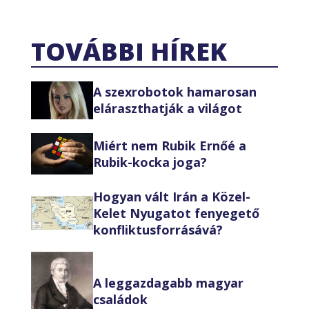
TOVÁBBI HÍREK
A szexrobotok hamarosan
eláraszthatják a világot
Miért nem Rubik Ernőé a
Rubik-kocka joga?
Hogyan vált Irán a Közel-
Kelet Nyugatot fenyegető
konfliktusforrásává?
A leggazdagabb magyar
családok