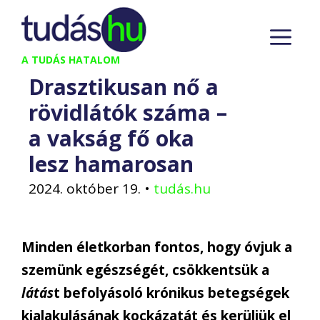
Kilépés
M
a
tartalomba
A TUDÁS HATALOM
Drasztikusan nő a
rövidlátók száma –
a vakság fő oka
lesz hamarosan
2024. október 19.
•
tudás.hu
Minden életkorban fontos, hogy óvjuk a
szemünk egészségét, csökkentsük a
látás
t befolyásoló krónikus betegségek
kialakulásának kockázatát és kerüljük el