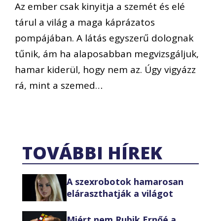
Az ember csak kinyitja a szemét és elé
tárul a világ a maga káprázatos
pompájában. A látás egyszerű dolognak
tűnik, ám ha alaposabban megvizsgáljuk,
hamar kiderül, hogy nem az. Úgy vigyázz
rá, mint a szemed…
TOVÁBBI HÍREK
A szexrobotok hamarosan
eláraszthatják a világot
Miért nem Rubik Ernőé a