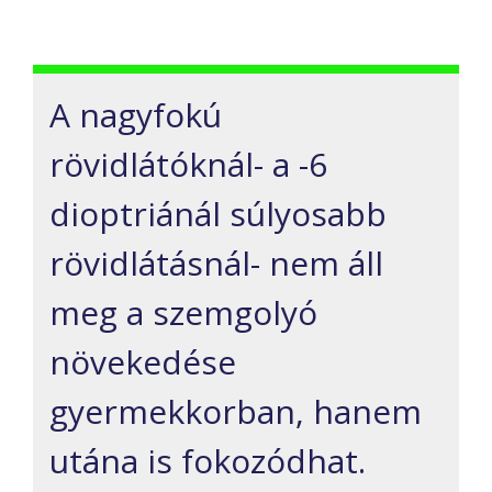
A nagyfokú
rövidlátóknál- a -6
dioptriánál súlyosabb
rövidlátásnál- nem áll
meg a szemgolyó
növekedése
gyermekkorban, hanem
utána is fokozódhat.