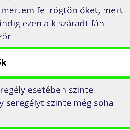
ismertem fel rögtön őket, mert
indig ezen a kiszáradt fán
zör.
ők
regély esetében szinte
gy seregélyt szinte még soha