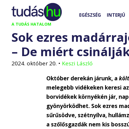
Kilépés
a
EGÉSZSÉG
INTERJÚ
tartalomba
A TUDÁS HATALOM
Sok ezres madárra
– De miért csinálják
2024. október 20.
•
Keszi László
Október derekán járunk, a
köl
melegebb vidékeken keresi az
borvidékek környékén jár, nap
gyönyörködhet. Sok ezres madá
sűrűsödve, szétnyílva, hullám
a szőlősgazdák nem kis bosszús