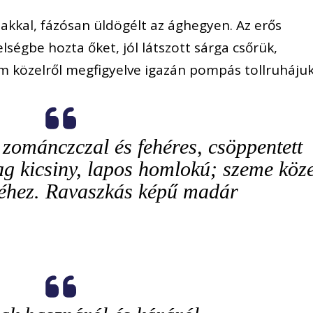
lakkal, fázósan üldögélt az ághegyen. Az erős
lségbe hozta őket, jól látszott sárga csőrük,
ám közelről megfigyelve igazán pompás tollruhájuk
 zománczczal és fehéres, csöppentett
lag kicsiny, lapos homlokú; szeme köz
övéhez. Ravaszkás képű madár