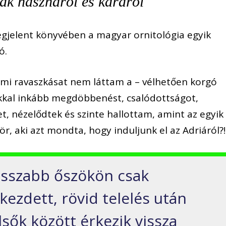
k hasznáról és káráról
egjelent könyvében a magyar ornitológia egyik
ó.
mmi ravaszkásat nem láttam a – vélhetően korgó
kkal inkább megdöbbenést, csalódottságot,
et, nézelődtek és szinte hallottam, amint az egyik
ör, aki azt mondta, hogy induljunk el az Adriáról?!
osszabb őszökön csak
zdett, rövid telelés után
sők között érkezik vissza