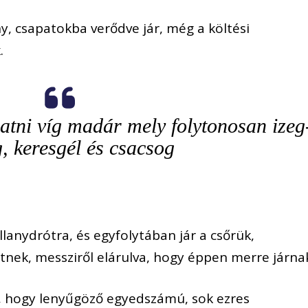
ny, csapatokba verődve jár, még a költési
.
tni víg madár mely folytonosan izeg
, keresgél és csacsog
llanydrótra, és egyfolytában jár a csőrük,
etnek, messziről elárulva, hogy éppen merre járna
l, hogy lenyűgöző egyedszámú, sok ezres