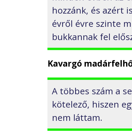
hozzánk, és azért 
évről évre szinte m
bukkannak fel elős
Kavargó madárfelh
A többes szám a se
kötelező, hiszen e
nem láttam.