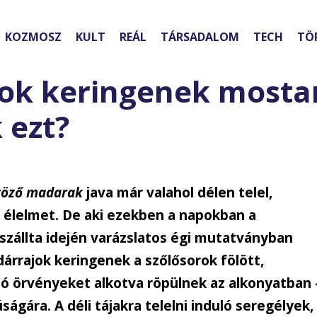
KOZMOSZ
KULT
REÁL
TÁRSADALOM
TECH
TÖ
jok keringenek most
 ezt?
töző madarak
java már valahol délen telel,
 élelmet. De aki ezekben a napokban a
szállta idején varázslatos égi mutatványban
rrajok keringenek a szőlősorok fölött,
zó örvényeket alkotva röpülnek az alkonyatban 
ágára. A déli tájakra telelni induló seregélyek,