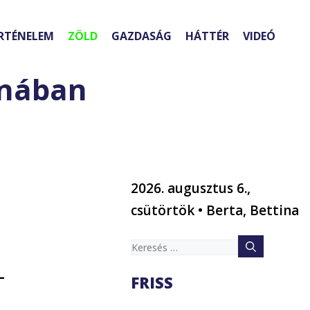
RTÉNELEM
ZÖLD
GAZDASÁG
HÁTTÉR
VIDEÓ
anában
2026. augusztus 6.,
csütörtök • Berta, Bettina
Keresés:
–
FRISS