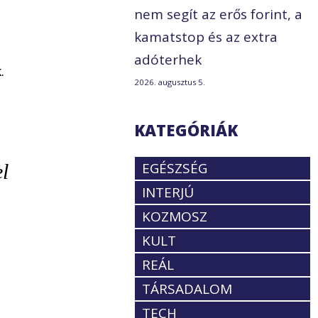
nem segít az erős forint, a
kamatstop és az extra
adóterhek
.
2026. augusztus 5.
KATEGÓRIÁK
EGÉSZSÉG
el
INTERJÚ
KOZMOSZ
KULT
REÁL
TÁRSADALOM
TECH