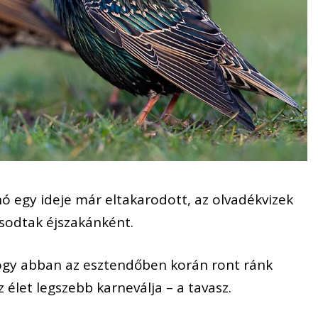
hó egy ideje már eltakarodott, az olvadékvizek
sodtak éjszakánként.
ogy abban az esztendőben korán ront ránk
 élet legszebb karneválja – a tavasz.