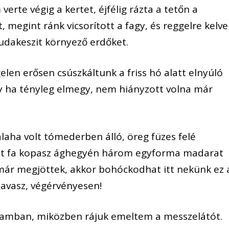
erte végig a kertet, éjfélig rázta a tetőn a
 megint ránk vicsorított a fagy, és reggelre kelve
Budakeszit környező erdőket.
len erősen csúszkáltunk a friss hó alatt elnyúló
ly ha tényleg elmegy, nem hiányzott volna már
aha volt tómederben álló, öreg füzes felé
adt fa kopasz ághegyén három egyforma madarat
már megjöttek, akkor bohóckodhat itt nekünk ez 
 tavasz, végérvényesen!
amban, miközben rájuk emeltem a messzelátót.