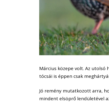
Március közepe volt. Az utolsó 
tócsái is éppen csak meghártyá
Jó remény mutatkozott arra, h
mindent elsöprő lendületével az