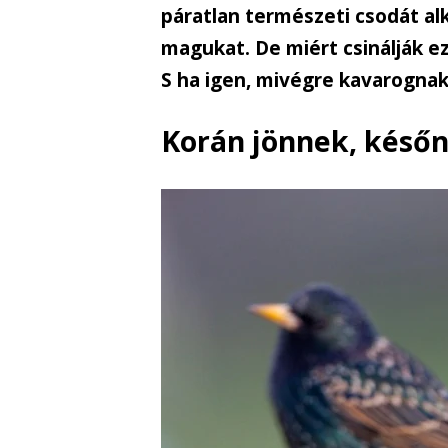
páratlan természeti csodát a
magukat. De miért csinálják ez
S ha igen, mivégre kavarognak
Korán jönnek, késő