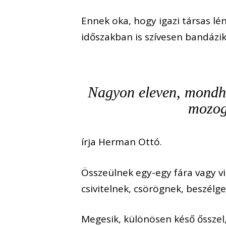
Ennek oka, hogy igazi társas lé
időszakban is szívesen bandázik
Nagyon eleven, mondha
mozog
írja Herman Ottó.
Összeülnek egy-egy fára vagy vi
csivitelnek, csörögnek, beszélg
Megesik, különösen késő őssze