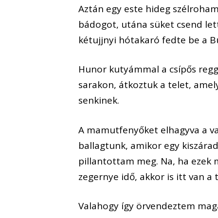
Aztán egy este hideg szélroham v
bádogot, utána süket csend lett,
kétujjnyi hótakaró fedte be a 
Hunor kutyámmal a csípős regge
sarakon, átkoztuk a telet, ame
senkinek.
A mamutfenyőket elhagyva a val
ballagtunk, amikor egy kiszár
pillantottam meg. Na, ha ezek 
zegernye idő, akkor is itt van a
Valahogy így örvendeztem mag