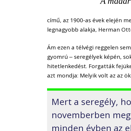
A madara
című, az 1900-as évek elején m
legnagyobb alakja, Herman Ott
Ám ezen a télvégi reggelen se
gyomrú ‒ seregélyek képén, so
hitetlenkedést. Forgatták fejük
azt mondja: Melyik volt az az ök
Mert a seregély, h
novemberben megke
minden évben az el