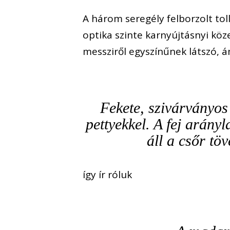
A három seregély felborzolt tol
optika szinte karnyújtásnyi köze
messziről egyszínűnek látszó, 
Fekete, szivárványos
pettyekkel. A fej arány
áll a csőr t
így ír róluk