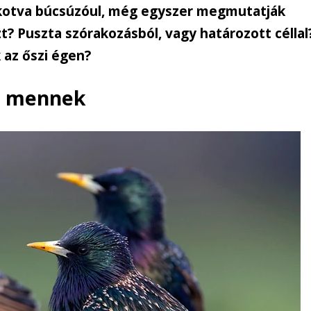
lkotva búcsúzóul, még egyszer megmutatják
t? Puszta szórakozásból, vagy határozott céllal
 az őszi égen?
n mennek