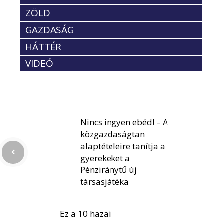
ZÖLD
GAZDASÁG
HÁTTÉR
VIDEÓ
Nincs ingyen ebéd! – A
közgazdaságtan
alaptételeire tanítja a
gyerekeket a
Pénziránytű új
társasjátéka
Ez a 10 hazai