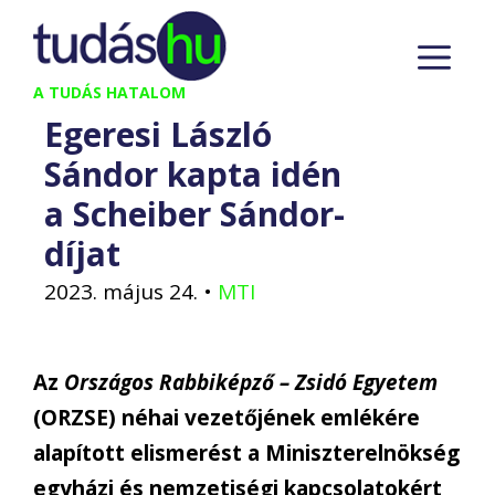
Kilépés
M
a
tartalomba
A TUDÁS HATALOM
Egeresi László
Sándor kapta idén
a Scheiber Sándor-
díjat
2023. május 24.
•
MTI
Az
Országos Rabbiképző – Zsidó Egyetem
(ORZSE) néhai vezetőjének emlékére
alapított elismerést a Miniszterelnökség
egyházi és nemzetiségi kapcsolatokért