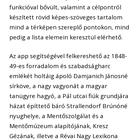
funkcióval bővült, valamint a célpontról
készített rövid képes-szöveges tartalom
mind a térképen szereplő pontokon, mind
pedig a lista elemein keresztül elérhető.
Az app segítségével felkereshető az 1848-
49-es forradalom és szabadságharc
emlékét holtáig ápoló Damjanich Jánosné
sírköve, a nagy vagyonát a magyar
tanügyre hagyó, a Pál utcai fiúk grundjára
házat építtető báró Strallendorf Brúnóné
nyughelye, a Mentőszolgálat és a
Mentőmúzeum alapítójának, Kresz
Gézának, illetve a Révai Nagy Lexikona