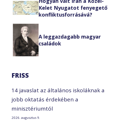
Hogyan vált Irán a Közel-
Kelet Nyugatot fenyegető
konfliktusforrásává?
A leggazdagabb magyar
családok
FRISS
14 javaslat az általános iskoláknak a
jobb oktatás érdekében a
minisztériumtól
2026. augusztus 9.