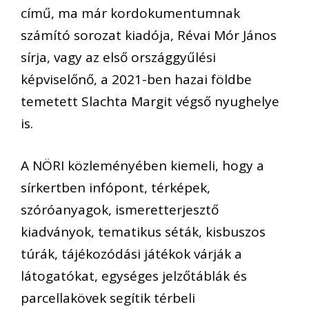
című, ma már kordokumentumnak
számító sorozat kiadója, Révai Mór János
sírja, vagy az első országgyűlési
képviselőnő, a 2021-ben hazai földbe
temetett Slachta Margit végső nyughelye
is.
A NÖRI közleményében kiemeli, hogy a
sírkertben infópont, térképek,
szóróanyagok, ismeretterjesztő
kiadványok, tematikus séták, kisbuszos
túrák, tájékozódási játékok várják a
látogatókat, egységes jelzőtáblák és
parcellakövek segítik térbeli