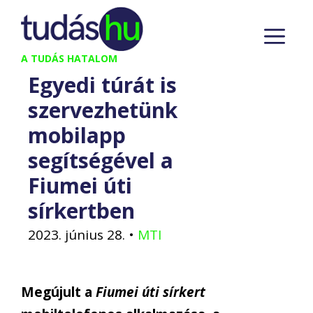
Kilépés
M
a
tartalomba
A TUDÁS HATALOM
Egyedi túrát is
szervezhetünk
mobilapp
segítségével a
Fiumei úti
sírkertben
2023. június 28.
•
MTI
Megújult a
Fiumei úti sírkert