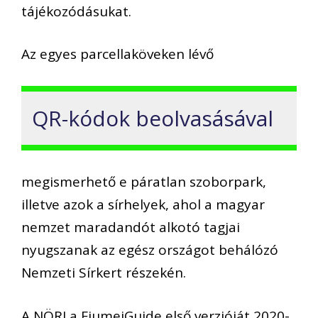
tájékozódásukat.
Az egyes parcellaköveken lévő
QR-kódok beolvasásával
megismerhető e páratlan szoborpark,
illetve azok a sírhelyek, ahol a magyar
nemzet maradandót alkotó tagjai
nyugszanak az egész országot behálózó
Nemzeti Sírkert részekén.
A NÖRI a FiumeiGuide első verzióját 2020-