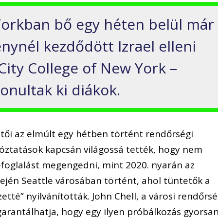
orkban bő egy héten belül már
nynél kezdődött Izrael elleni
 City College of New York –
onultak ki diákok.
tői az elmúlt egy hétben történt rendőrségi
óztatások kapcsán világossá tették, hogy nem
t-foglalást megengedni, mint 2020. nyarán az
jén Seattle városában történt, ahol tüntetők a
tté” nyilvánították. John Chell, a városi rendőrs
garantálhatja, hogy egy ilyen próbálkozás gyorsa