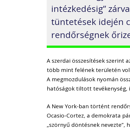
intézkedésig” zárv
tüntetések idején c
rendőrségnek őrize
A szerdai összesítések szerint
több mint felének területén vol
A megmozdulások nyomán össze
hatóságok tiltott tevékenység,
A New York-ban történt rendőrs
Ocasio-Cortez, a demokrata párt
„szörnyű döntésnek nevezte”, h