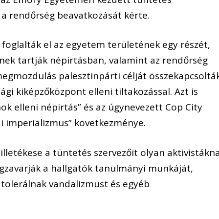
a rendőrség beavatkozását kérte.
t foglalták el az egyetem területének egy részét,
ek tartják népirtásban, valamint az rendőrség
 megmozdulás palesztinpárti célját összekapcsoltá
ági kiképzőközpont elleni tiltakozással. Azt is
ok elleni népirtás” és az úgynevezett Cop City
ai imperializmus” következménye.
illetékese a tüntetés szervezőit olyan aktivistákn
egzavarják a hallgatók tanulmányi munkáját,
 tolerálnak vandalizmust és egyéb