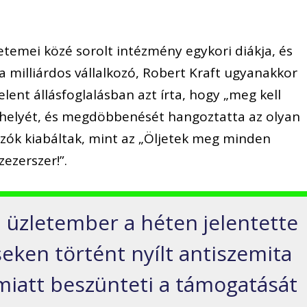
etemei közé sorolt intézmény egykori diákja, és
 milliárdos vállalkozó, Robert Kraft ugyanakkor
ent állásfoglalásban azt írta, hogy „meg kell
 helyét, és megdöbbenését hangoztatta az olyan
ozók kiabáltak, mint az „Öljetek meg minden
zezerszer!”.
 üzletember a héten jelentette
eken történt nyílt antiszemita
iatt beszünteti a támogatását