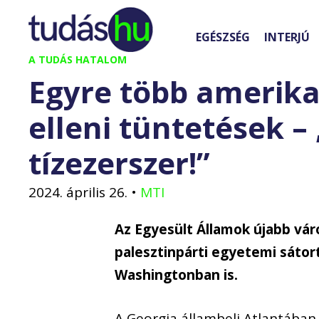
Kilépés
a
EGÉSZSÉG
INTERJÚ
tartalomba
A TUDÁS HATALOM
Egyre több amerika
elleni tüntetések –
tízezerszer!”
2024. április 26.
•
MTI
Az Egyesült Államok újabb vá
palesztinpárti egyetemi sátor
Washingtonban is.
A Georgia állambeli Atlantába