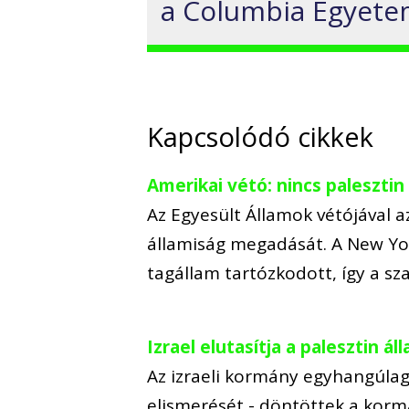
a Columbia Egyete
Kapcsolódó cikkek
Amerikai vétó: nincs palesztin
Az Egyesült Államok vétójával a
államiság megadását. A New Yor
tagállam tartózkodott, így a s
Izrael elutasítja a palesztin 
Az izraeli kormány egyhangúlag
elismerését - döntöttek a kormá