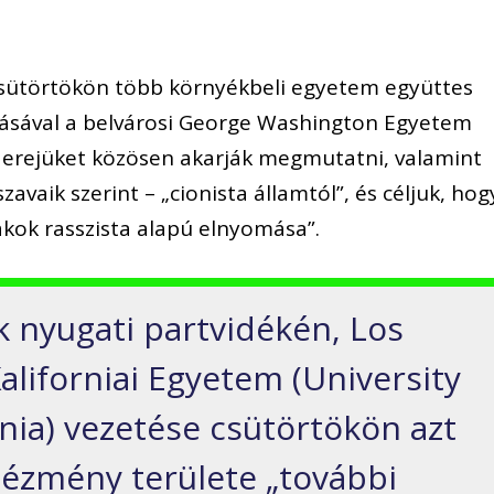
sütörtökön több környékbeli egyetem együttes
lításával a belvárosi George Washington Egyetem
 erejüket közösen akarják megmutatni, valamint
zavaik szerint – „cionista államtól”, és céljuk, hog
iákok rasszista alapú elnyomása”.
k nyugati partvidékén, Los
aliforniai Egyetem (University
nia) vezetése csütörtökön azt
ntézmény területe „további