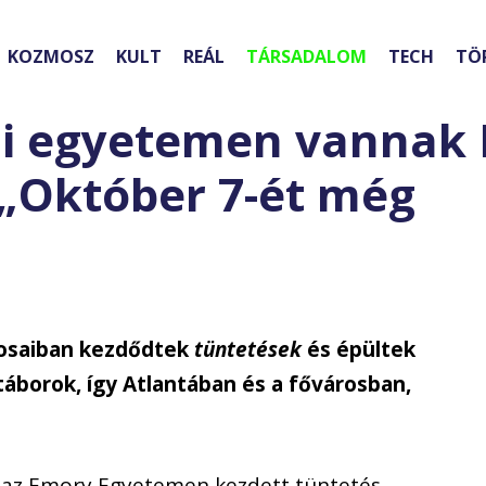
KOZMOSZ
KULT
REÁL
TÁRSADALOM
TECH
TÖ
i egyetemen vannak I
 „Október 7-ét még
rosaiban kezdődtek
tüntetések
és épültek
táborok, így Atlantában és a fővárosban,
n az Emory Egyetemen kezdett tüntetés