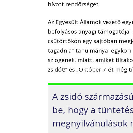
hívott rendőrséget.
Az Egyesült Államok vezető egy
befolyásos anyagi támogatója, a
csütörtökön egy sajtóban megjel
tagadnia” tanulmányai egykori
szlogenek, miatt, amiket tiltak
zsidót!” és „Október 7-ét még tí
A zsidó származású
be, hogy a tüntetés
megnyilvánulások m