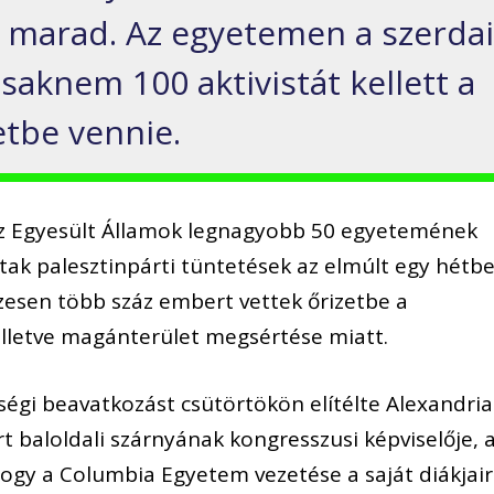
a marad. Az egyetemen a szerda
saknem 100 aktivistát kellett a
tbe vennie.
 az Egyesült Államok legnagyobb 50 egyetemének
tak palesztinpárti tüntetések az elmúlt egy hétbe
sen több száz embert vettek őrizetbe a
 illetve magánterület megsértése miatt.
égi beavatkozást csütörtökön elítélte Alexandria
 baloldali szárnyának kongresszusi képviselője, a
ogy a Columbia Egyetem vezetése a saját diákjai