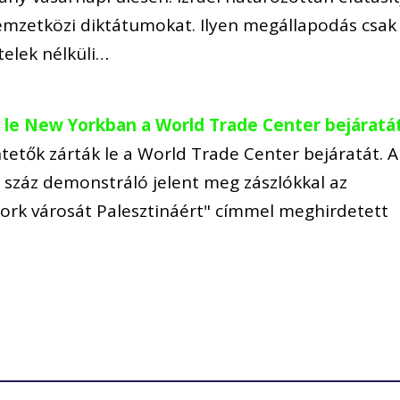
nemzetközi diktátumokat. Ilyen megállapodás csak
ételek nélküli…
k le New Yorkban a World Trade Center bejáratá
tetők zárták le a World Trade Center bejáratát. A
bb száz demonstráló jelent meg zászlókkal az
York városát Palesztináért" címmel meghirdetett