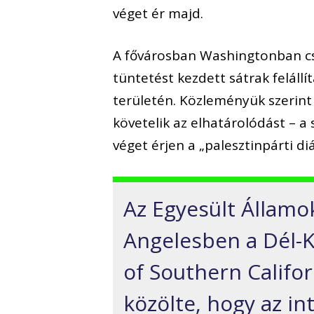
véget ér majd.
A fővárosban Washingtonban c
tüntetést kezdett sátrak felál
területén. Közleményük szerint
követelik az elhatárolódást – a s
véget érjen a „palesztinpárti d
Az Egyesült Államo
Angelesben a Dél-K
of Southern Califor
közölte, hogy az i