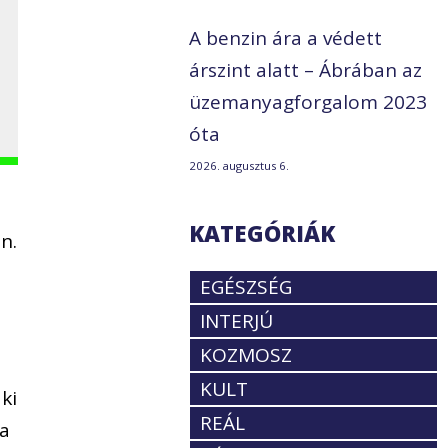
i
A benzin ára a védett
árszint alatt – Ábrában az
üzemanyagforgalom 2023
óta
2026. augusztus 6.
KATEGÓRIÁK
n.
EGÉSZSÉG
INTERJÚ
KOZMOSZ
KULT
ki
REÁL
ra