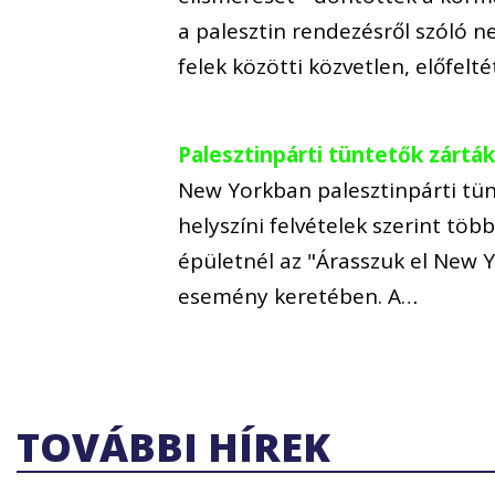
a palesztin rendezésről szóló 
felek közötti közvetlen, előfelt
Palesztinpárti tüntetők zártá
New Yorkban palesztinpárti tün
helyszíni felvételek szerint tö
épületnél az "Árasszuk el New 
esemény keretében. A…
TOVÁBBI HÍREK