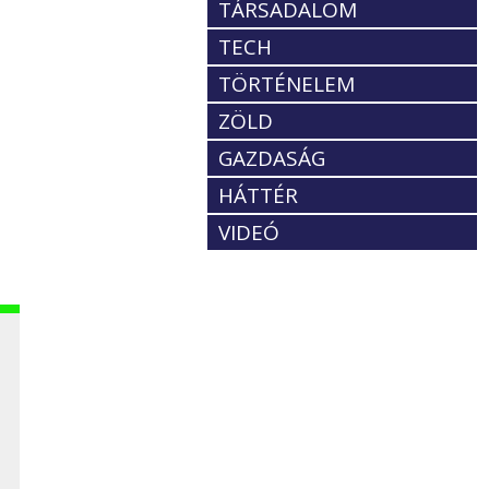
TÁRSADALOM
TECH
TÖRTÉNELEM
ZÖLD
GAZDASÁG
HÁTTÉR
VIDEÓ