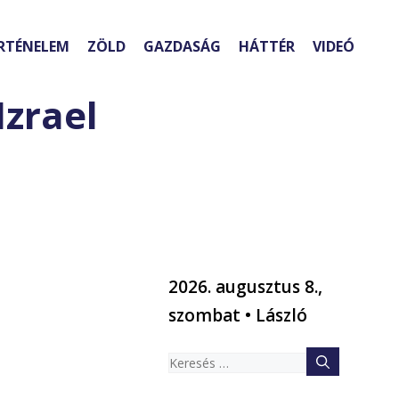
RTÉNELEM
ZÖLD
GAZDASÁG
HÁTTÉR
VIDEÓ
zrael
2026. augusztus 8.,
szombat • László
Keresés: