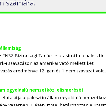
m számára.
 államiság
z ENSZ Biztonsági Tanács elutasította a palesztin
k-i szavazáson az amerikai vétó mellett két
zavazás eredménye 12 igen és 1 nem szavazat volt
állam egyoldalú nemzetközi elismerését
 elutasítja a palesztin állam egyoldalú nemzetköz
ny vasárnapi ülésén. Izrael határozottan elutasít