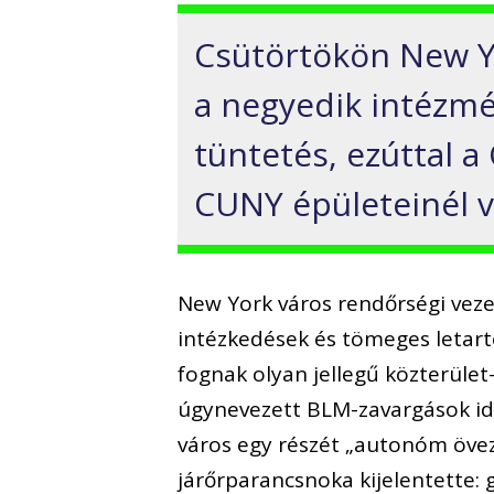
Csütörtökön New Y
a negyedik intézmé
tüntetés, ezúttal a
CUNY épületeinél v
New York város rendőrségi veze
intézkedések és tömeges letart
fognak olyan jellegű közterüle
úgynevezett BLM-zavargások ide
város egy részét „autonóm öveze
járőrparancsnoka kijelentette: 